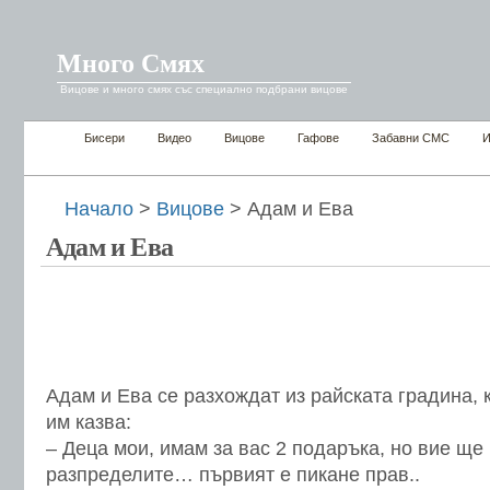
Много Смях
Вицове и много смях със специално подбрани вицове
Бисери
Видео
Вицове
Гафове
Забавни СМС
И
Начало
>
Вицове
> Адам и Ева
Адам и Ева
Адам и Ева се разхождат из райската градина, к
им казва:
– Деца мои, имам за вас 2 подаръка, но вие ще 
разпределите… първият е пикане прав..