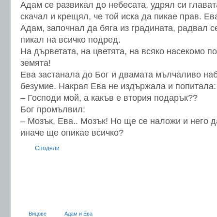
Адам се развикал до небесата, удрял си глават
скачал и крещял, че той иска да пикае прав. Е
Адам, започнал да бяга из градината, радвал с
пикал на всичко подред.
На дърветата, на цветята, на всяко насекомо п
земята!
Ева застанала до Бог и двамата мълчаливо на
безумие. Накрая Ева не издържала и попитала:
– Господи мой, а какъв е втория подарък??
Бог промълвил:
– Мозък, Ева.. Мозък! Но ще се наложи и него д
иначе ще опикае всичко?
Сподели
Вицове
Адам и Ева