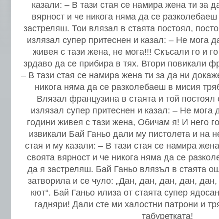
казали: – В тази стая се намира жена ти за 
вярност и че никога няма да се разколебаеш
застреляш. Тои влязал в стаята постоял, пост
излязал супер притеснен и казал: – Не мога да
живея с тази жена, не мога!!! Скъсали го и г
зрдаво да се прибира в тях. Втори повикали ф
– В тази стая се намира жена ти за да ни докаж
никога няма да се разколебаеш в мисия тря
Влязал французина в стаята и той постоял 
излязал супер притеснен и казал: – Не мога д
години живея с тази жена, Обичам я! И него г
извикали Бай Ганьо дали му пистолета и на н
стая и му казали: – В тази стая се намира жен
своята вярност и че никога няма да се разко
да я застреляш. Бай Ганьо влязъл в стаята о
затворила и се чуло: „Дан, дан, дан, дан, дан, 
кют“. Бай Ганьо илиза от стаята супер ядосан
гадняри! Дали сте ми халостни патрони и тр
табуретката!