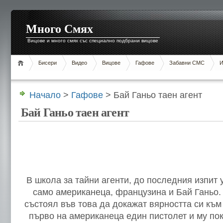
Много Смях
Вицове и много смях със специално подбрани вицове
Бисери
Видео
Вицове
Гафове
Забавни СМС
И
Начало
>
Гафове
> Бай Ганьо таен агент
Бай Ганьо таен агент
В школа за тайни агенти, до последния изпит 
само американеца, французина и Бай Ганьо.
състоял във това да докажат вярността си към
първо на американеца един пистолет и му пок