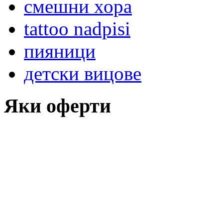
смешни хора
tattoo nadpisi
пияници
детски вицове
Яки оферти