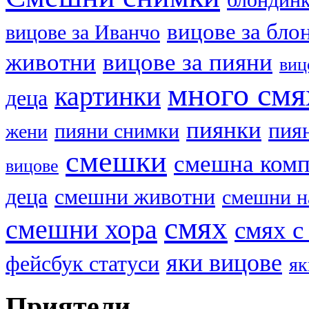
вицове за бло
вицове за Иванчо
животни
вицове за пияни
виц
много смя
картинки
деца
пиянки
пия
пияни снимки
жени
смешки
смешна ком
вицове
деца
смешни животни
смешни н
смях
смешни хора
смях с
яки вицове
фейсбук статуси
як
Приятели