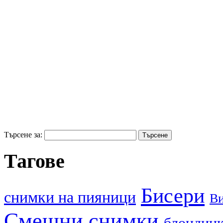
Търсене за:
Тагове
Бисери
cнимки на пияници
В
Смешни снимки
блондин