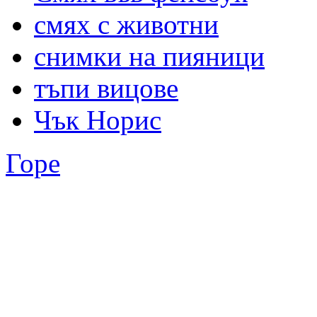
смях с животни
снимки на пияници
тъпи вицове
Чък Норис
Горе