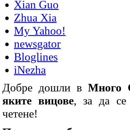
Xian Guo
Zhua Xia
My Yahoo!
newsgator
Bloglines
iNezha
Добре дошли в
Много 
яките вицове
, за да се
четене!