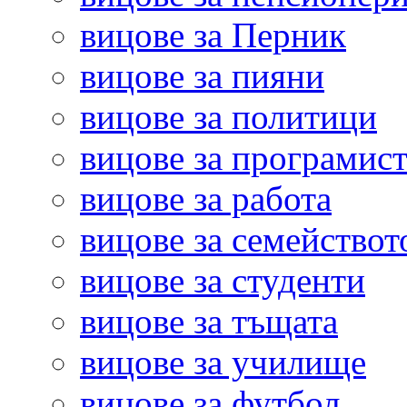
вицове за Перник
вицове за пияни
вицове за политици
вицове за програмис
вицове за работа
вицове за семействот
вицове за студенти
вицове за тъщата
вицове за училище
вицове за футбол