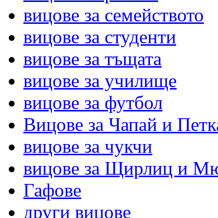
вицове за семейството
вицове за студенти
вицове за тъщата
вицове за училище
вицове за футбол
Вицове за Чапай и Петк
вицове за чукчи
вицове за Щирлиц и М
Гафове
други вицове