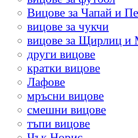
Вицове за Чапай и Пе
вицове за чукчи
вицове за Щирлиц и
други вицове
кратки вицове
Лафове
мръсни вицове
смешни вицове
тъпи вицове
Чък Норис