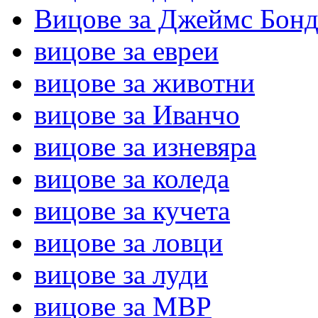
Вицове за Джеймс Бон
вицове за евреи
вицове за животни
вицове за Иванчо
вицове за изневяра
вицове за коледа
вицове за кучета
вицове за ловци
вицове за луди
вицове за МВР