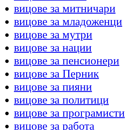
вицове за митничари
вицове за младоженци
вицове за мутри
вицове за нации
вицове за пенсионери
вицове за Перник
вицове за пияни
вицове за политици
вицове за програмисти
вицове за работа