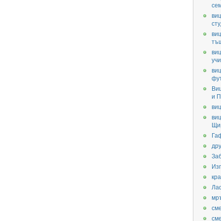
се
виц
ст
виц
тъ
виц
уч
виц
фу
Ви
и П
виц
виц
Щи
Га
дру
За
Из
кра
Ла
мр
см
см