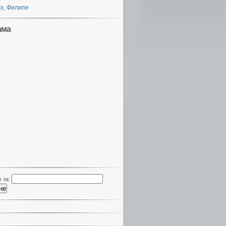
х, Филипе
ама
 за: