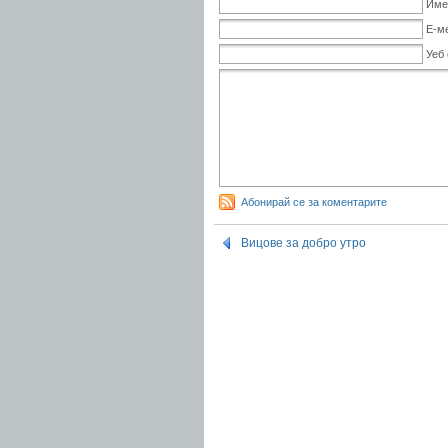
Име
Е-м
Уеб
Абонирай се за коментарите
Вицове за добро утро