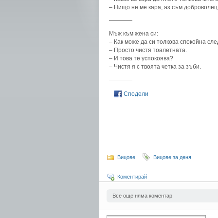
– Нищо не ме кара, аз съм доброволец
————
Мъж към жена си:
– Как може да си толкова спокойна сл
– Просто чистя тоалетната.
– И това те успокоява?
– Чистя я с твоята четка за зъби.
————
Сподели
Вицове
Вицове за деня
Коментирай
Все още няма коментар