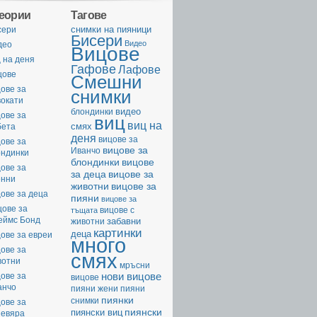
геории
Тагове
cнимки на пияници
сери
Бисери
Видео
део
Вицове
 на деня
Гафове
Лафове
цове
Смешни
ове за
снимки
вокати
видео
блондинки
ове за
виц
виц на
смях
бета
деня
вицове за
ове за
вицове за
Иванчо
ондинки
вицове
блондинки
ове за
за деца
вицове за
енни
животни
вицове за
ове за деца
пияни
вицове за
цове за
вицове с
тъщата
еймс Бонд
забавни
животни
картинки
деца
ове за евреи
много
ове за
смях
вотни
мръсни
нови вицове
ове за
вицове
анчо
пияни жени
пияни
пиянки
снимки
ове за
пиянски
пиянски виц
невяра