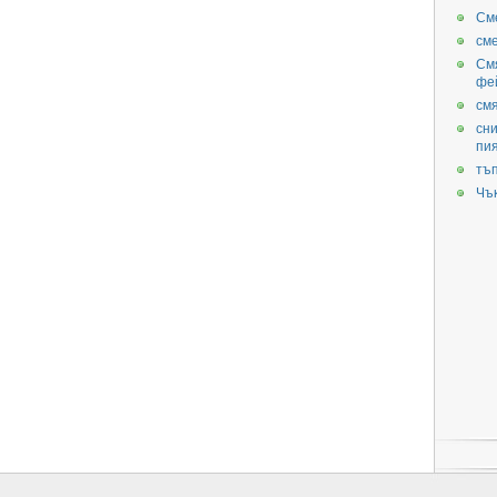
См
см
См
фе
смя
сни
пи
тъ
Чъ