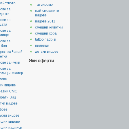
мейството
татуировки
ове за
най-смешните
уденти
вицове
ове за
вицове 2011
щата
смешни животни
ове за
смешни хора
илище
tattoo nadpisi
ове за
пияници
тбол
детски вицове
цове за Чапай
етка
Яки оферти
ове за чукчи
ове за
рлиц и Мюлер
фове
ги вицове
бавни СМС
прати Виц
тки вицове
фове
ъсни вицове
ешни вицове
ешни надписи