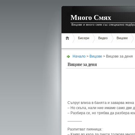
Много Смях
Вицове и много смях със специално подбр
Бисери
Видео
Вицове
Начало
>
Вицове
> Вицове за деня
Вицове за деня
Съпруг влиза в банята и заварва жена 
– Но скъпа, нали ние имаме само две 
– Разбира се, но трябва да разбера к
————
Разпитват пияница:
– Какво во кара да пиете толкова мног