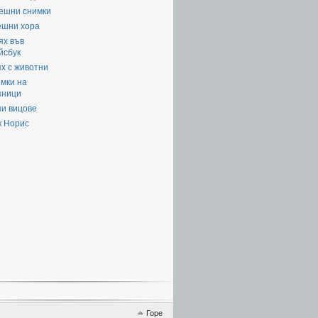
ешни снимки
ешни хора
ях във
йсбук
х с животни
мки на
яници
пи вицове
к Норис
Горе