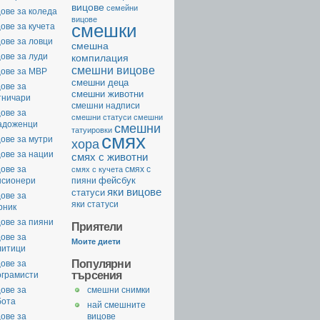
вицове
семейни
ове за коледа
вицове
смешки
ове за кучета
ове за ловци
смешна
ове за луди
компилация
смешни вицове
цове за МВР
смешни деца
ове за
смешни животни
тничари
смешни надписи
ове за
смешни статуси
смешни
адоженци
смешни
татуировки
смях
ове за мутри
хора
ове за нации
смях с животни
ове за
смях с
смях с кучета
фейсбук
нсионери
пияни
яки вицове
статуси
ове за
яки статуси
рник
ове за пияни
Приятели
ове за
Моите диети
литици
Популярни
ове за
търсения
ограмисти
ове за
смешни снимки
бота
най смешните
ове за
вицове