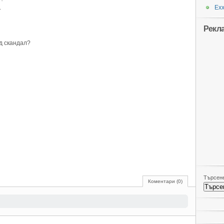
.
Ехх
Рекл
ед скандал?
Търсене
Коментари (0)