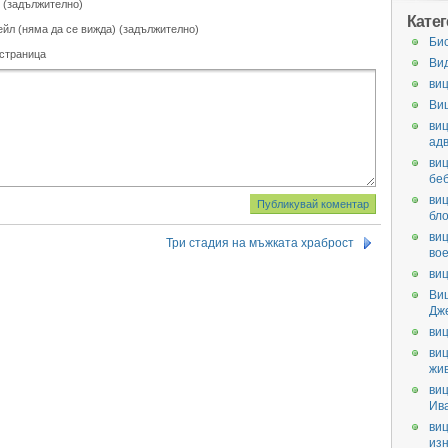
 (задължително)
Кате
ейл (няма да се вижда) (задължително)
Би
 страница
Ви
виц
Ви
виц
ад
виц
бе
виц
бл
виц
Три стадия на мъжката храброст
во
виц
Ви
Дж
виц
виц
жи
виц
Ив
виц
из