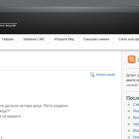
ани вицове
Гафове
Забавни СМС
Изпрати Виц
Смешни снимки
Смях във ф
Коментирай
Добре 
яките 
четене!
Посл
См
си да къпе четири деца. Пита учудено:
деца?!
Яки
ои са нашите…
Виц
Аф
Ви
Нов
о?