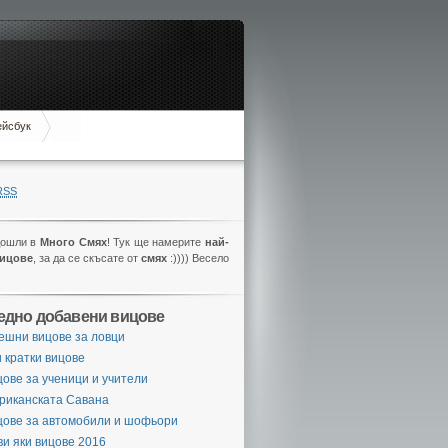
ейсбук
RSS
дошли в
Много Смях
! Тук ще намерите
най-
вицове
, за да се скъсате от
смях
:)))) Весело
едно добавени вицове
ешни вицове за ловци
 кратки вицове
ове за ученици и учители
риканската Савана
цове за автомобили и шофьори
и яки вицове 2016