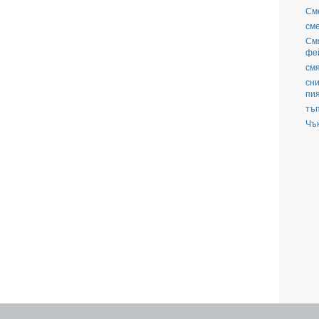
См
см
См
фе
смя
сни
пи
тъ
Чъ