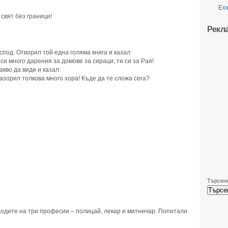
Ехх
 свят без граници!
Рекл
под. Отворил той една голяма книга и казал:
л си много дарения за домове за сираци, ти си за Рая!
акво да види и казал:
разорил толкова много хора! Къде да те сложа сега?
Търсене
ходите на три професии – полицай, лекар и митничар. Попитали