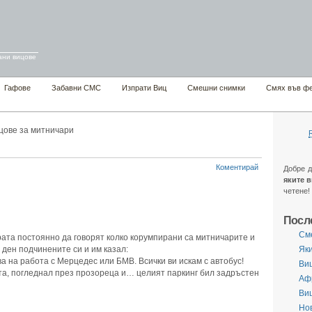
ани вицове
Гафове
Забавни СМС
Изпрати Виц
Смешни снимки
Смях във ф
цове за митничари
Коментирай
Добре 
яките 
четене!
Посл
См
ата постоянно да говорят колко корумпирани са митничарите и
 ден подчинените си и им казал:
Яки
ва на работа с Мерцедес или БМВ. Всички ви искам с автобус!
Виц
а, погледнал през прозореца и… целият паркинг бил задръстен
Аф
Ви
Нов