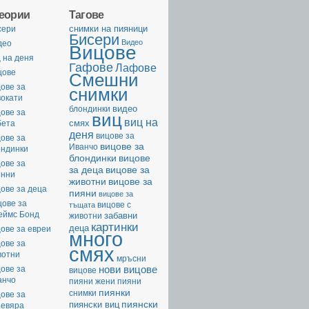
геории
Тагове
cнимки на пияници
сери
Бисери
Видео
део
Вицове
 на деня
Гафове
Лафове
цове
Смешни
ове за
снимки
вокати
видео
блондинки
ове за
виц
виц на
смях
бета
деня
вицове за
ове за
вицове за
Иванчо
ондинки
вицове
блондинки
ове за
за деца
вицове за
енни
животни
вицове за
ове за деца
пияни
вицове за
цове за
вицове с
тъщата
еймс Бонд
забавни
животни
картинки
деца
ове за евреи
много
ове за
смях
вотни
мръсни
нови вицове
ове за
вицове
анчо
пияни жени
пияни
пиянки
снимки
ове за
пиянски
пиянски виц
невяра