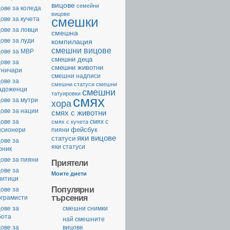
вицове
семейни
ове за коледа
вицове
смешки
ове за кучета
ове за ловци
смешна
ове за луди
компилация
смешни вицове
цове за МВР
смешни деца
ове за
смешни животни
тничари
смешни надписи
ове за
смешни статуси
смешни
адоженци
смешни
татуировки
смях
ове за мутри
хора
ове за нации
смях с животни
ове за
смях с
смях с кучета
фейсбук
нсионери
пияни
яки вицове
статуси
ове за
яки статуси
рник
ове за пияни
Приятели
ове за
Моите диети
литици
Популярни
ове за
търсения
ограмисти
ове за
смешни снимки
бота
най смешните
ове за
вицове