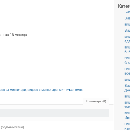
Кате
Би
Ви
виц
Ви
л: за 18 месеца.
виц
ад
виц
бе
виц
бл
виц
во
виц
Ви
ове за митничари
,
вицове с митничари
,
митничар. смях
Дж
виц
Коментари (0)
виц
жи
виц
Ив
виц
 (задължително)
из