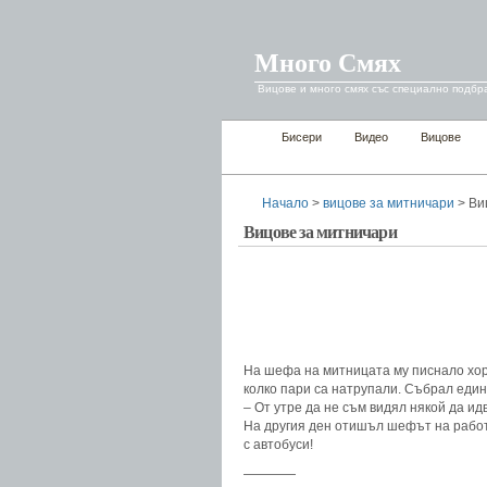
Много Смях
Вицове и много смях със специално подбр
Бисери
Видео
Вицове
Начало
>
вицове за митничари
> Ви
Вицове за митничари
На шефа на митницата му писнало хор
колко пари са натрупали. Събрал един
– От утре да не съм видял някой да ид
На другия ден отишъл шефът на работ
с автобуси!
————