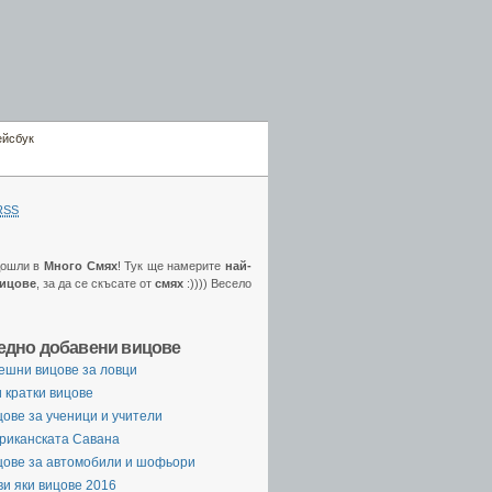
ейсбук
RSS
дошли в
Много Смях
! Тук ще намерите
най-
вицове
, за да се скъсате от
смях
:)))) Весело
едно добавени вицове
ешни вицове за ловци
 кратки вицове
ове за ученици и учители
риканската Савана
цове за автомобили и шофьори
и яки вицове 2016