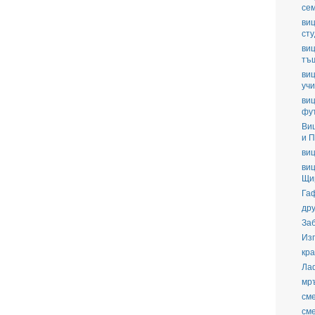
се
виц
ст
виц
тъ
виц
уч
виц
фу
Ви
и П
виц
виц
Щи
Га
дру
За
Из
кра
Ла
мр
см
см