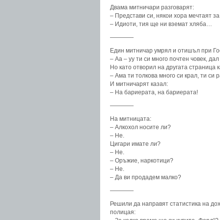
Двама митничари разговарят:
– Представи си, някои хора мечтаят за
– Идиоти, тия ще ни вземат хляба…
————
Един митничар умрял и отишъл при Гос
– Аа – уу ти си много почтен човек, да
Но като отворил на другата страница к
– Ама ти толкова много си крал, ти си 
И митничарят казал:
– На бариерата, на бариерата!
————
На митницата:
– Алкохол носите ли?
– Не.
Цигари имате ли?
– Не.
– Оръжие, наркотици?
– Не.
– Да ви продадем малко?
————
Решили да направят статистика на до
полицая: