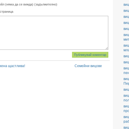
ейл (няма да се вижда) (задължително)
виц
виц
 страница
виц
виц
ви
виц
ми
виц
мл
виц
виц
жена щастлива!
Семейни вицове
виц
пе
виц
Пе
виц
виц
по
виц
пр
виц
ра
виц