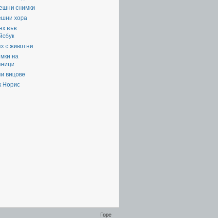
ешни снимки
ешни хора
ях във
йсбук
х с животни
мки на
яници
пи вицове
к Норис
Горе