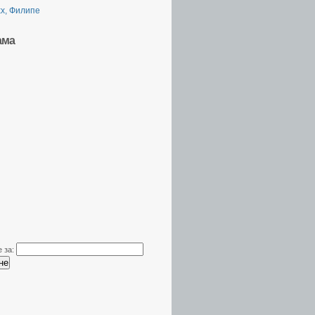
х, Филипе
ама
 за: