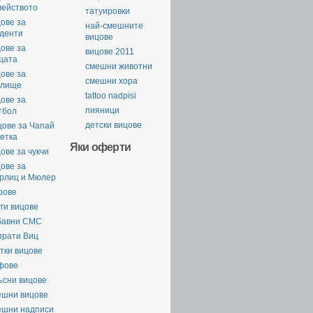
мейството
татуировки
ове за
най-смешните
уденти
вицове
ове за
вицове 2011
щата
смешни животни
ове за
смешни хора
илище
tattoo nadpisi
ове за
пияници
тбол
детски вицове
цове за Чапай
етка
Яки оферти
ове за чукчи
ове за
рлиц и Мюлер
фове
ги вицове
бавни СМС
прати Виц
тки вицове
фове
ъсни вицове
ешни вицове
ешни надписи