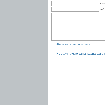
Е-м
Уеб
Абонирай се за коментарите
Не е хич трудно да направиш една 