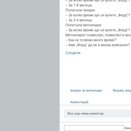
– За колко време ще си купите „Форд“?
– За 7-8 месеца.
Попитали лекаря:
– За колко време ще си купите „Форд“?
– За 3-4 месеца.
Попитали митничаря:
– За колко време ще си купите „Форд“?
Митничарят помислил, помислил и каза
– Как за толкова много време?
– Ами „Форд“ да не е малка компания?
Сподели
вицове за митничари
Вицове
,
виц
Коментирай
Все още няма коментар
Име