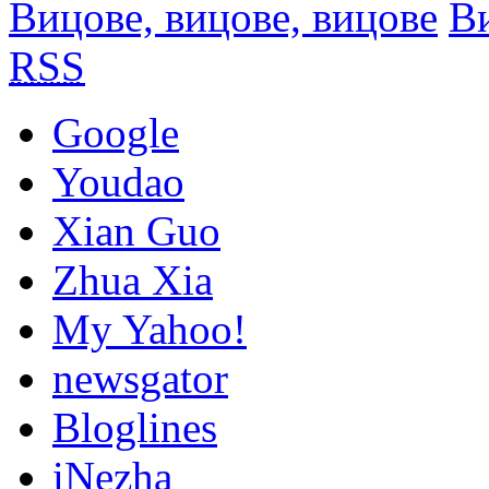
Вицове, вицове, вицове
В
RSS
Google
Youdao
Xian Guo
Zhua Xia
My Yahoo!
newsgator
Bloglines
iNezha