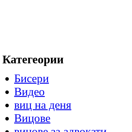
Категеории
Бисери
Видео
виц на деня
Вицове
вицове за адвокати