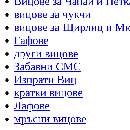
Вицове за Чапай и Петк
вицове за чукчи
вицове за Щирлиц и М
Гафове
други вицове
Забавни СМС
Изпрати Виц
кратки вицове
Лафове
мръсни вицове