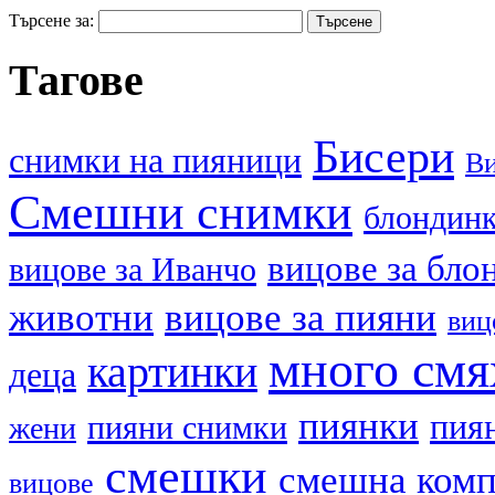
Търсене за:
Тагове
Бисери
cнимки на пияници
В
Смешни снимки
блондин
вицове за бло
вицове за Иванчо
животни
вицове за пияни
виц
много смя
картинки
деца
пиянки
пия
пияни снимки
жени
смешки
смешна ком
вицове