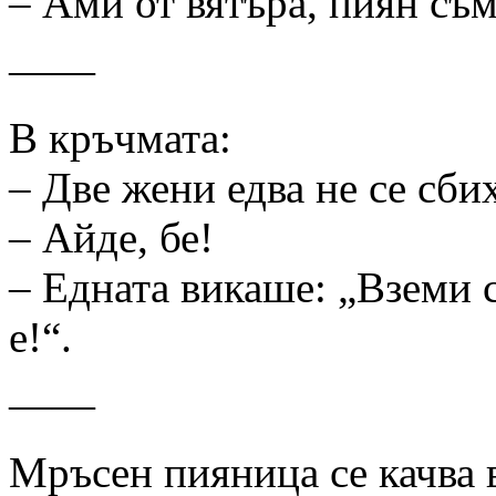
– Ами от вятъра, пиян съм
——
В кръчмата:
– Две жени едва не се сбих
– Айде, бе!
– Едната викаше: „Вземи си
е!“.
——
Мръсен пияница се качва 