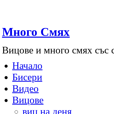
Много Смях
Вицове и много смях със 
Начало
Бисери
Видео
Вицове
виц на деня