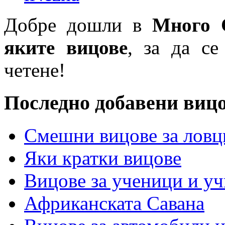
Добре дошли в
Много 
яките вицове
, за да се
четене!
Последно добавени виц
Смешни вицове за ловц
Яки кратки вицове
Вицове за ученици и у
Африканската Савана