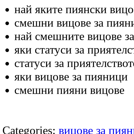
най яките пиянски вицо
смешни вицове за пиян
най смешните вицове з
яки статуси за приятелс
статуси за приятелствот
яки вицове за пияници
смешни пияни вицове
Categories:
вицове за пиян