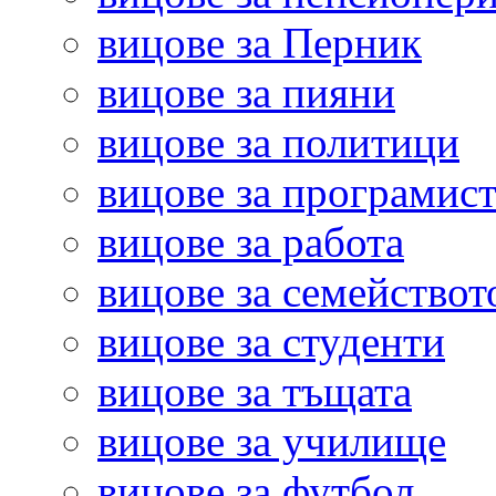
вицове за Перник
вицове за пияни
вицове за политици
вицове за програмис
вицове за работа
вицове за семействот
вицове за студенти
вицове за тъщата
вицове за училище
вицове за футбол