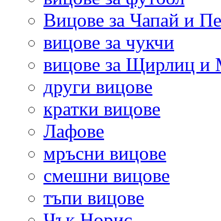
Вицове за Чапай и Пе
вицове за чукчи
вицове за Щирлиц и
други вицове
кратки вицове
Лафове
мръсни вицове
смешни вицове
тъпи вицове
Чък Норис