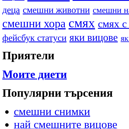
деца
смешни животни
смешни н
смях
смешни хора
смях с
яки вицове
фейсбук статуси
як
Приятели
Моите диети
Популярни търсения
смешни снимки
най смешните вицове