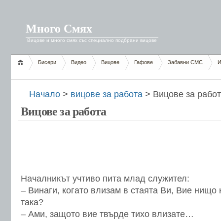
Много Смях
Вицове и много смях със специално подбрани вицове
Бисери
Видео
Вицове
Гафове
Забавни СМС
И
Начало
>
вицове за работа
> Вицове за рабо
Вицове за работа
Началникът учтиво пита млад служител:
– Винаги, когато влизам в стаята Ви, Вие нищо
така?
– Ами, защото вие твърде тихо влизате…