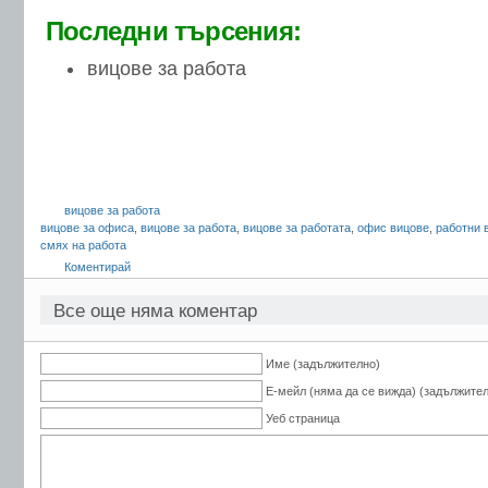
Последни търсения:
вицове за работа
вицове за работа
вицове за офиса
,
вицове за работа
,
вицове за работата
,
офис вицове
,
работни 
смях на работа
Коментирай
Все още няма коментар
Име (задължително)
Е-мейл (няма да се вижда) (задължите
Уеб страница