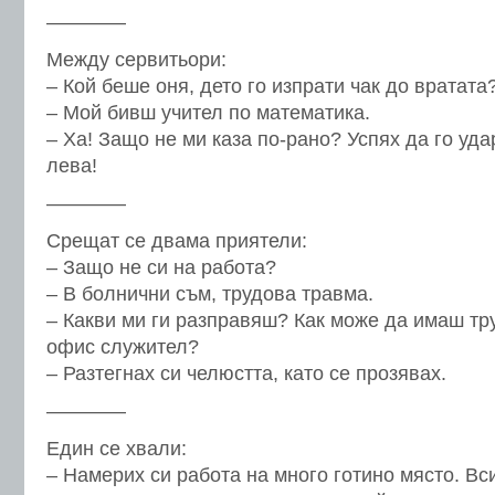
————
Между сервитьори:
– Кой беше оня, дето го изпрати чак до вратата
– Мой бивш учител по математика.
– Ха! Защо не ми каза по-рано? Успях да го уд
лева!
————
Срещат се двама приятели:
– Защо не си на работа?
– В болнични съм, трудова травма.
– Какви ми ги разправяш? Как може да имаш тру
офис служител?
– Разтегнах си челюстта, като се прозявах.
————
Един се хвали:
– Намерих си работа на много готино място. Вси