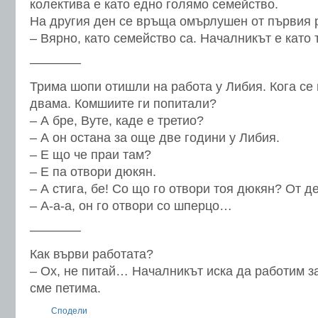
колектива е като едно голямо семейство.
На другия ден се връща омърлушен от първия 
– Вярно, като семейство са. Началникът е като
————
Трима шопи отишли на работа у Либия. Кога се
двама. Комшиите ги попитали?
– А бре, Вуте, каде е третио?
– А он остана за още две години у Либия.
– Е що че праи там?
– Е па отвори дюкян.
– А стига, бе! Со що го отвори тоя дюкян? От д
– А-а-а, он го отвори со шперцо…
————
Как върви работата?
– Ох, не питай… Началникът иска да работим за
сме петима.
Сподели