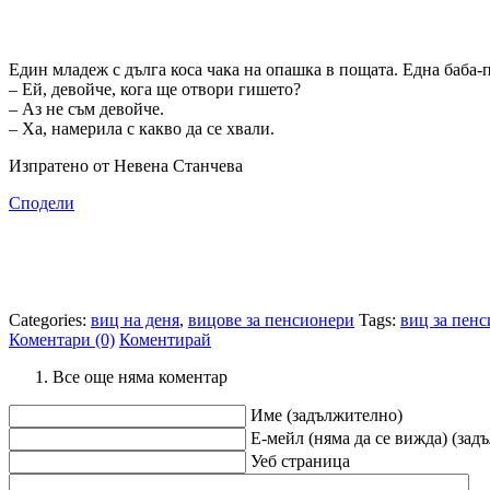
Един младеж с дълга коса чака на опашка в пощата. Една баба-
– Ей, девойче, кога ще отвори гишето?
– Аз не съм девойче.
– Ха, намерила с какво да се хвали.
Изпратено от Невена Станчева
Сподели
Categories:
виц на деня
,
вицове за пенсионери
Tags:
виц за пен
Коментари (0)
Коментирай
Все още няма коментар
Име (задължително)
Е-мейл (няма да се вижда) (зад
Уеб страница