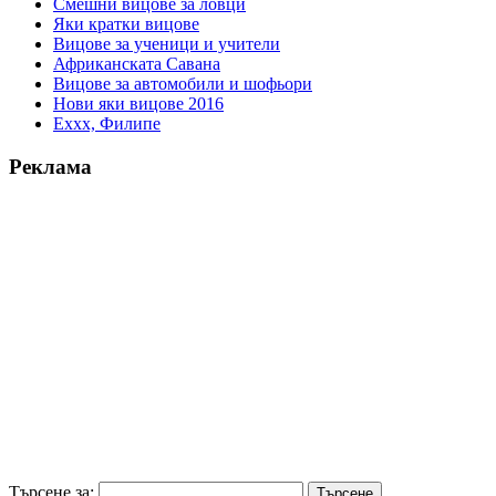
Смешни вицове за ловци
Яки кратки вицове
Вицове за ученици и учители
Африканската Савана
Вицове за автомобили и шофьори
Нови яки вицове 2016
Еххх, Филипе
Реклама
Търсене за: