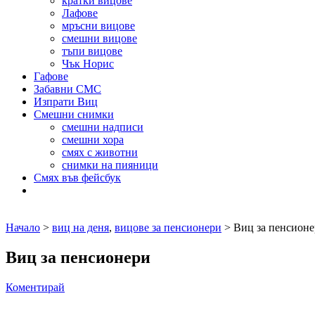
кратки вицове
Лафове
мръсни вицове
смешни вицове
тъпи вицове
Чък Норис
Гафове
Забавни СМС
Изпрати Виц
Смешни снимки
смешни надписи
смешни хора
смях с животни
снимки на пияници
Смях във фейсбук
Начало
>
виц на деня
,
вицове за пенсионери
> Виц за пенсион
Виц за пенсионери
Коментирай