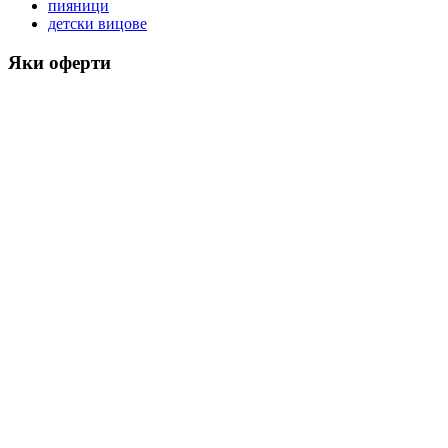
пияници
детски вицове
Яки оферти