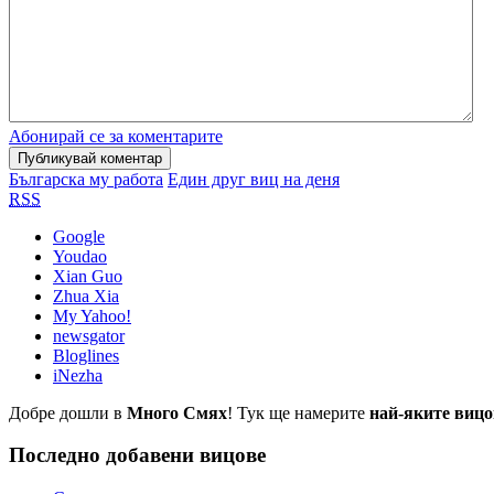
Абонирай се за коментарите
Българска му работа
Един друг виц на деня
RSS
Google
Youdao
Xian Guo
Zhua Xia
My Yahoo!
newsgator
Bloglines
iNezha
Добре дошли в
Много Смях
! Тук ще намерите
най-яките вицо
Последно добавени вицове