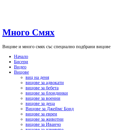
Много Смях
Вицове и много смях със специално подбрани вицове
Начало
Бисери
Видео
Вицове
виц на деня
вицове за адвокати
вицове за бебета
вицове за блондинки
вицове за военни
вицове за деца
Вицове за Джеймс Бонд
вицове за евреи
вицове за животни
вицове за Иванчо
вицове за изневяра