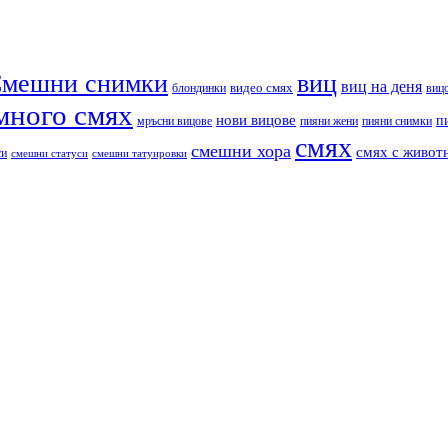
мешни снимки
виц
виц на деня
видео смях
блондинки
виц
много смях
нови вицове
п
пияни снимки
мръсни вицове
пияни жени
смях
смешни хора
смях с живот
си
смешни статуси
смешни татуировки