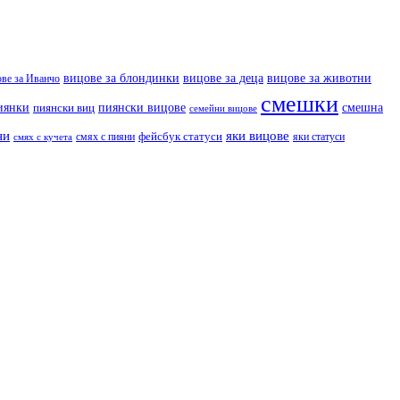
вицове за деца
вицове за животни
вицове за блондинки
ове за Иванчо
смешки
иянки
пиянски вицове
смешна
пиянски виц
семейни вицове
ни
яки вицове
фейсбук статуси
смях с пияни
яки статуси
смях с кучета