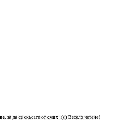
ве
, за да се скъсате от
смях
:)))) Весело четене!