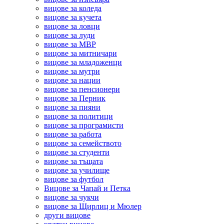
вицове за коледа
вицове за кучета
вицове за ловци
вицове за луди
вицове за МВР
вицове за митничари
вицове за младоженци
вицове за мутри
вицове за нации
вицове за пенсионери
вицове за Перник
вицове за пияни
вицове за политици
вицове за програмисти
вицове за работа
вицове за семейството
вицове за студенти
вицове за тъщата
вицове за училище
вицове за футбол
Вицове за Чапай и Петка
вицове за чукчи
вицове за Щирлиц и Мюлер
други вицове