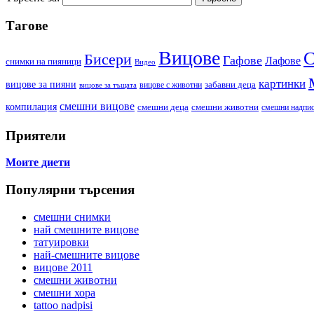
Тагове
Вицове
С
Бисери
Гафове
Лафове
cнимки на пияници
Видео
картинки
вицове за пияни
забавни деца
вицове с животни
вицове за тъщата
смешни вицове
компилация
смешни деца
смешни животни
смешни надпи
Приятели
Моите диети
Популярни търсения
смешни снимки
най смешните вицове
татуировки
най-смешните вицове
вицове 2011
смешни животни
смешни хора
tattoo nadpisi