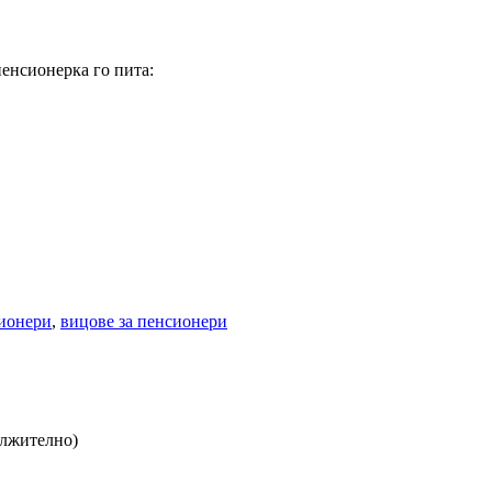
пенсионерка го пита:
сионери
,
вицове за пенсионери
ължително)