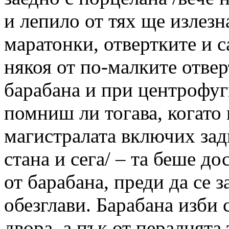
и лепило от тях ще излезн
маратонки, отвертките и с
някоя от по-малките отвер
барабана и при центрoфуги
помниш ли тогава, когато 
магистралата включих зад
стана и сега/ – та беше до
от барабана, преди да се з
обезглави. Барабана изби с
двора, а пък от пералнята