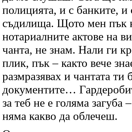
полицията, и с банките, и
съдилища. Щото мен пък к
нотариалните актове на ви
чанта, не знам. Нали ги к
плик, пък – както вече зн
размразявах и чантата ти 
документите… Гардеробит
за теб не е голяма загуба 
няма какво да облечеш.