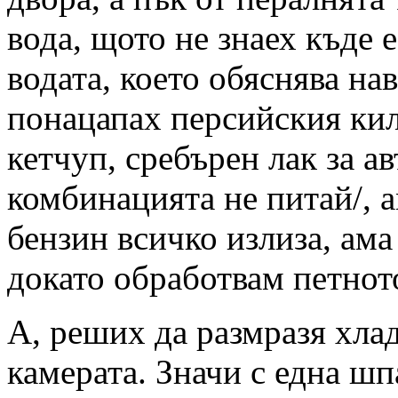
вода, щото не знаех къде 
водата, което обяснява на
понацапах персийския кил
кетчуп, сребърен лак за а
комбинацията не питай/, а
бензин всичко излиза, ам
докато обработвам петното
А, реших да размразя хлад
камерата. Значи с една шп