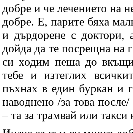
добре и че лечението на н
добре. Е, парите бяха ма
и дърдорене с доктори, 
дойда да те посрещна на г
си ходим пеша до вкъщи
тебе и изтеглих всички
пъхнах в един буркан и го
наводнено /за това после/
– та за трамвай или такс