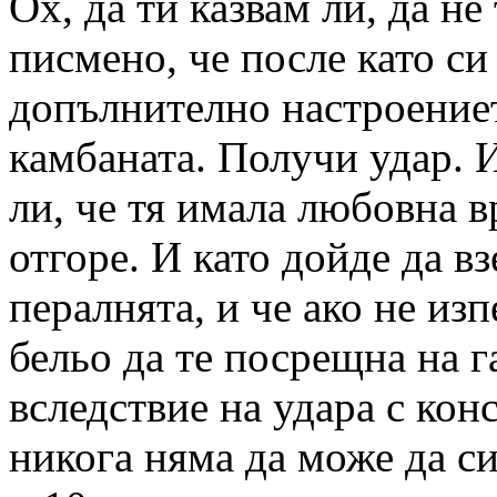
Ох, да ти казвам ли, да н
писмено, че после като си
допълнително настроениет
камбаната. Получи удар. И
ли, че тя имала любовна в
отгоре. И като дойде да вз
пералнята, и че ако не из
бельо да те посрещна на га
вследствие на удара с кон
никога няма да може да си