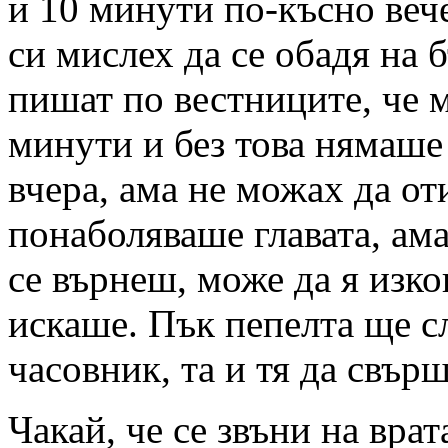
и 10 минути по-късно веч
си мислех да се обадя на 
пишат по вестниците, че 
минути и без това нямаше
вчера, ама не можах да от
понаболяваше главата, ама
се върнеш, може да я изко
искаше. Пък пепелта ще с
часовник, та и тя да свър
Чакай, че се звъни на вр