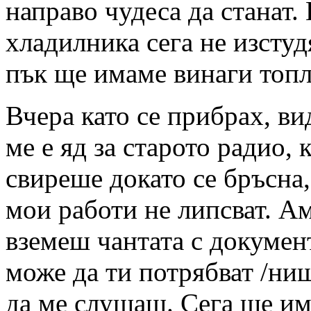
направо чудеса да станат. 
хладилника сега не изстуд
пък ще имаме винаги топл
Вчера като се прибрах, ви
ме е яд за старото радио, 
свиреше докато се бръсна
мои работи не липсват. Ам
вземеш чантата с документ
може да ти потрябват /ни
да ме слушаш. Сега ще има