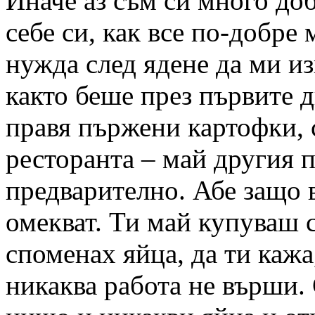
Иначе аз съм си много доб
себе си, как все по-добре 
нужда след ядене да ми и
както беше през първите 
правя пържени картофки, с
ресторанта – май другия п
предварително. Абе защо в
омекват. Ти май купуваш 
споменах яйца, да ти кажа
никаква работа не върши.