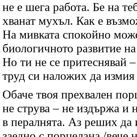
не е шега работа. Бе на те
хванат мухъл. Как е възмо
На мивката спокойно може
биологичното развитие на
Но ти не се притеснявай –
труд си наложих да измия
Обаче твоя прехвален пор
не струва – не издържа и
в пералнята. Аз реших да 
заедно с порцелана /вече 