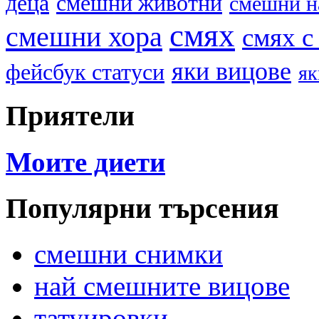
деца
смешни животни
смешни н
смях
смешни хора
смях с
яки вицове
фейсбук статуси
як
Приятели
Моите диети
Популярни търсения
смешни снимки
най смешните вицове
татуировки