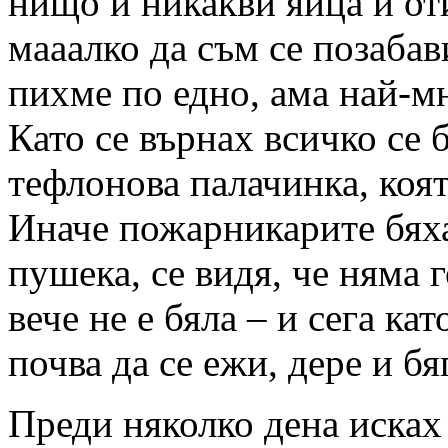
нищо и никакви яйца и оти
мааалко да съм се позабав
пихме по едно, ама най-м
Като се върнах всичко се 
тефлонова палачинка, коят
Иначе пожарникарите бях
пушека, се видя, че няма 
вече не е бяла – и сега ка
почва да се ежи, дере и бя
Преди няколко дена исках 