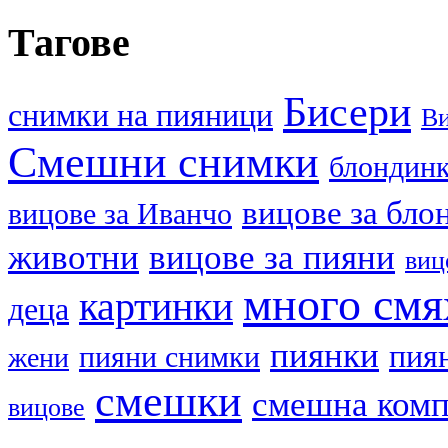
Тагове
Бисери
cнимки на пияници
В
Смешни снимки
блондин
вицове за бло
вицове за Иванчо
животни
вицове за пияни
виц
много смя
картинки
деца
пиянки
пия
пияни снимки
жени
смешки
смешна ком
вицове