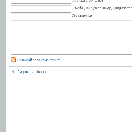
Име (задължително)
Е-мейл (няма да се вижда) (задължите
Уеб страница
Абонирай се за коментарите
Вицове за Иванчо