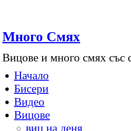
Много Смях
Вицове и много смях със 
Начало
Бисери
Видео
Вицове
виц на деня