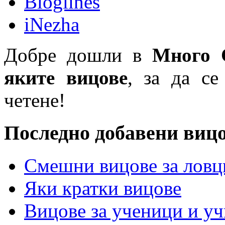
Bloglines
iNezha
Добре дошли в
Много 
яките вицове
, за да се
четене!
Последно добавени виц
Смешни вицове за ловц
Яки кратки вицове
Вицове за ученици и у