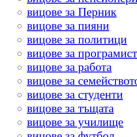
вицове за Перник
вицове за пияни
вицове за политици
вицове за програмис
вицове за работа
вицове за семействот
вицове за студенти
вицове за тъщата
вицове за училище
вицове за футбол