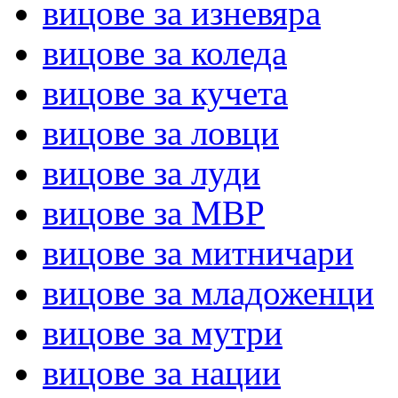
вицове за изневяра
вицове за коледа
вицове за кучета
вицове за ловци
вицове за луди
вицове за МВР
вицове за митничари
вицове за младоженци
вицове за мутри
вицове за нации