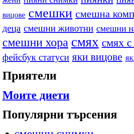
смешки
смешна ком
вицове
деца
смешни животни
смешни н
смях
смешни хора
смях с
яки вицове
фейсбук статуси
як
Приятели
Моите диети
Популярни търсения
смешни снимки