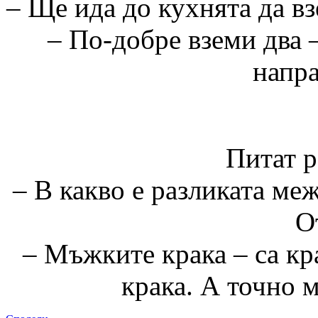
– Ще ида до кухнята да в
– По-добре вземи два 
напра
Питат р
– В какво е разликата ме
О
– Мъжките крака – са кр
крака. А точно м