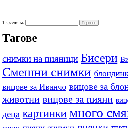
Търсене за:
Тагове
Бисери
cнимки на пияници
В
Смешни снимки
блондин
вицове за бло
вицове за Иванчо
животни
вицове за пияни
виц
много смя
картинки
деца
пиянки
пия
пияни снимки
жени