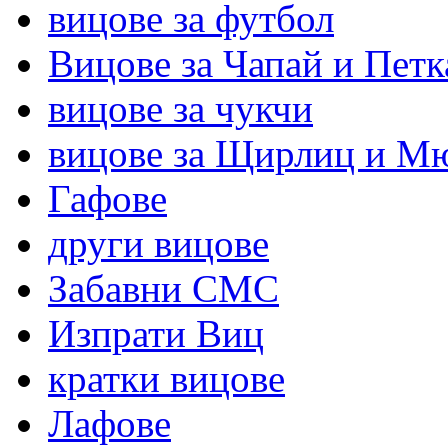
вицове за футбол
Вицове за Чапай и Петк
вицове за чукчи
вицове за Щирлиц и М
Гафове
други вицове
Забавни СМС
Изпрати Виц
кратки вицове
Лафове