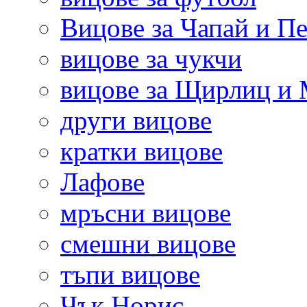
Вицове за Чапай и Пе
вицове за чукчи
вицове за Щирлиц и
други вицове
кратки вицове
Лафове
мръсни вицове
смешни вицове
тъпи вицове
Чък Норис