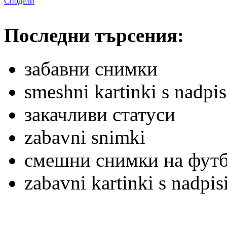
Сподели
Последни търсения:
забавни снимки
smeshni kartinki s nadpis
закачливи статуси
zabavni snimki
смешни снимки на фут
zabavni kartinki s nadpis