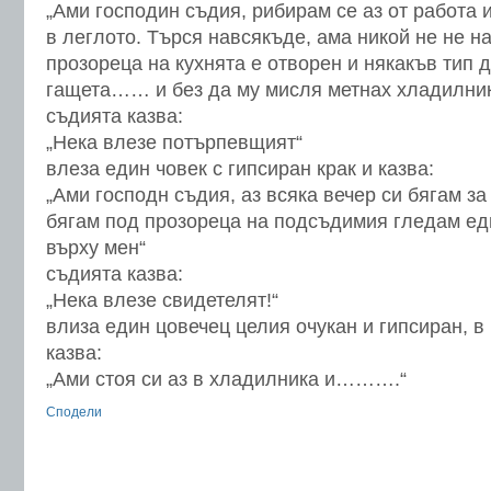
„Ами господин съдия, рибирам се аз от работа 
в леглото. Търся навсякъде, ама никой не не н
прозореца на кухнята е отворен и някакъв тип д
гащета…… и без да му мисля метнах хладилник
съдията казва:
„Нека влезе потърпевщият“
влеза един човек с гипсиран крак и казва:
„Ами господн съдия, аз всяка вечер си бягам за
бягам под прозореца на подсъдимия гледам ед
върху мен“
съдията казва:
„Нека влезе свидетелят!“
влиза един цовечец целия очукан и гипсиран, в
казва:
„Ами стоя си аз в хладилника и……….“
Сподели