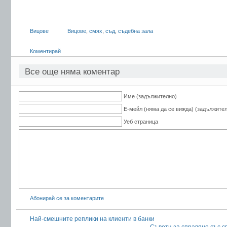
Вицове
Вицове
,
смях
,
съд
,
съдебна зала
Коментирай
Все още няма коментар
Име (задължително)
Е-мейл (няма да се вижда) (задължите
Уеб страница
Абонирай се за коментарите
Най-смешните реплики на клиенти в банки