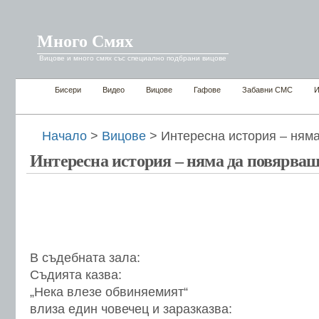
Много Смях
Вицове и много смях със специално подбрани вицове
Бисери
Видео
Вицове
Гафове
Забавни СМС
И
Начало
>
Вицове
> Интересна история – няма
Интересна история – няма да повярваш 
В съдебната зала:
Съдията казва:
„Нека влезе обвиняемият“
влиза един човечец и заразказва: