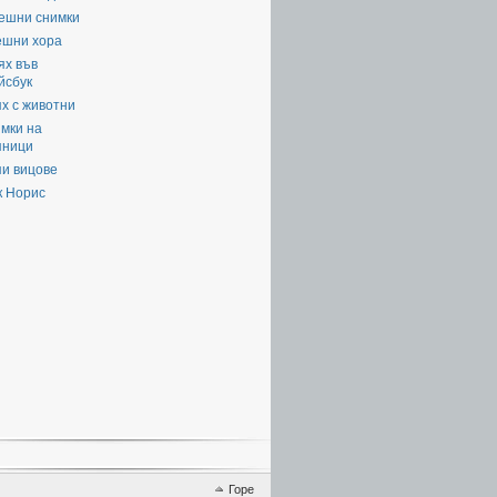
ешни снимки
ешни хора
ях във
йсбук
х с животни
мки на
яници
пи вицове
к Норис
Горе