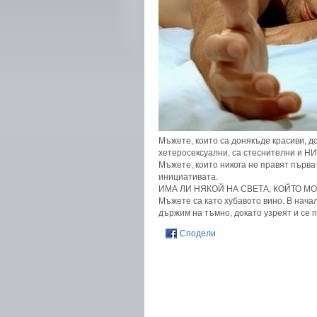
Мъжете, които са донякъде красиви, до
хетеросексуални, са стеснителни и
Мъжете, които никога не правят първа
инициативата.
ИМА ЛИ НЯКОЙ НА СВЕТА, КОЙТО М
Мъжете са като хубавото вино. В начал
държим на тъмно, докато узреят и се 
Сподели