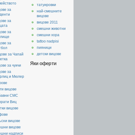
мейството
татуировки
ове за
най-смешните
уденти
вицове
ове за
вицове 2011
щата
смешни животни
ове за
смешни хора
илище
tattoo nadpisi
ове за
пияници
тбол
детски вицове
цове за Чапай
етка
Яки оферти
ове за чукчи
ове за
рлиц и Мюлер
фове
ги вицове
бавни СМС
прати Виц
тки вицове
фове
ъсни вицове
ешни вицове
ешни надписи