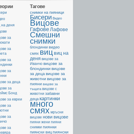
геории
Тагове
cнимки на пияници
сери
Бисери
Видео
део
Вицове
 на деня
Гафове
Лафове
цове
Смешни
ове за
снимки
вокати
видео
блондинки
ове за
виц
виц на
смях
бета
деня
вицове за
ове за
вицове за
Иванчо
ондинки
вицове
блондинки
ове за
за деца
вицове за
енни
животни
вицове за
ове за деца
пияни
вицове за
цове за
вицове с
тъщата
еймс Бонд
забавни
животни
картинки
деца
ове за евреи
много
ове за
смях
вотни
мръсни
нови вицове
ове за
вицове
анчо
пияни жени
пияни
пиянки
снимки
ове за
пиянски
пиянски виц
невяра