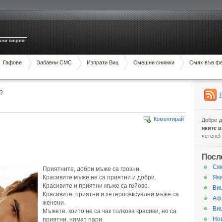
ани вицове
Гафове
Забавни СМС
Изпрати Виц
Смешни снимки
Смях във ф
?
Коментирай
Добре 
яките 
четене!
Посл
См
Приятните, добри мъже са грозни.
Красивите мъже не са приятни и добри.
Яки
Красивите и приятни мъже са гейове.
Виц
Красивите, приятни и хетеросексуални мъже са
Аф
женени.
Ви
Мъжете, които не са чак толкова красиви, но са
Нов
приятни, нямат пари.