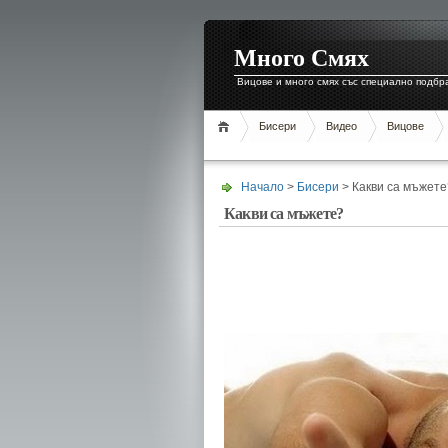
Много Смях
Вицове и много смях със специално подбр
Бисери
Видео
Вицове
Начало
>
Бисери
> Какви са мъжете
Какви са мъжете?