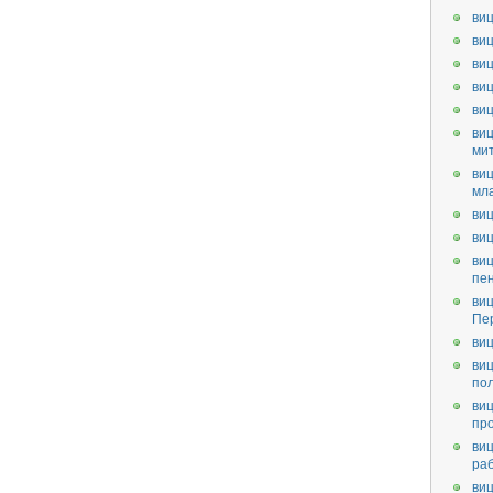
виц
виц
виц
виц
ви
виц
ми
виц
мл
виц
виц
виц
пе
виц
Пе
виц
виц
по
виц
пр
виц
ра
виц