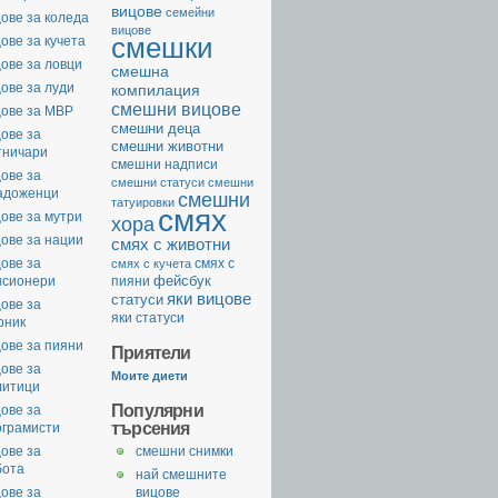
вицове
семейни
ове за коледа
вицове
смешки
ове за кучета
ове за ловци
смешна
ове за луди
компилация
смешни вицове
цове за МВР
смешни деца
ове за
смешни животни
тничари
смешни надписи
ове за
смешни статуси
смешни
адоженци
смешни
татуировки
смях
ове за мутри
хора
ове за нации
смях с животни
ове за
смях с
смях с кучета
фейсбук
нсионери
пияни
яки вицове
статуси
ове за
яки статуси
рник
ове за пияни
Приятели
ове за
Моите диети
литици
Популярни
ове за
търсения
ограмисти
ове за
смешни снимки
бота
най смешните
ове за
вицове