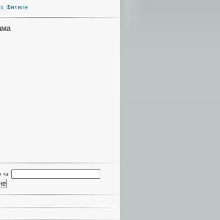
х, Филипе
ама
 за: