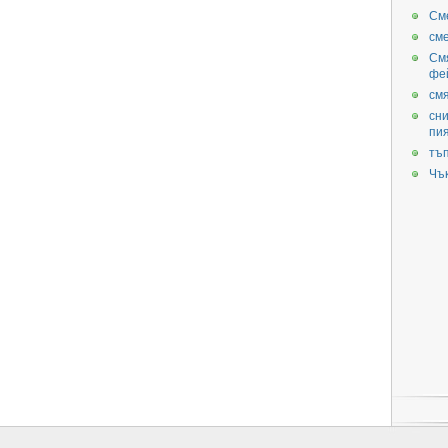
См
см
См
фе
смя
сни
пи
тъ
Чъ