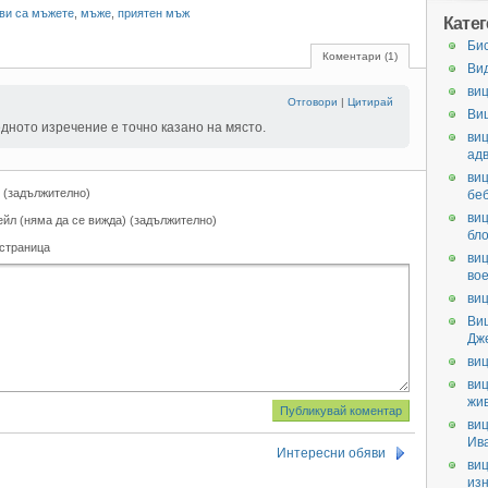
ви са мъжете
,
мъже
,
приятен мъж
Кате
Би
Коментари (1)
Ви
виц
Отговори
|
Цитирай
Ви
едното изречение е точно казано на място.
виц
ад
виц
 (задължително)
бе
виц
ейл (няма да се вижда) (задължително)
бл
 страница
виц
во
виц
Ви
Дж
виц
виц
жи
виц
Ив
Интересни обяви
виц
из