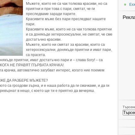
Мъжете, които не са чак толкова красиви, но са
Ехх
приятни и при това с пари, смятат, че ги
преследваме заради парите.
Рекл
Красивите мъже без пари преследват нашите
пари.
Красивите мъже, които не са чак толкова приятни
и са донякъде хетеросексуални, не смятат, че сме
достатъчно красиви.
Мъжете, които ни смятат за красиви, които са
хетеросексуални, донякъде приятни и имат пари,
са прасета.
някъде приятни, имат достатъчно пари и – слава богу! – са
 НИКОГА НЕ ПРАВЯТ ПЪРВАТА КРАЧКА!
та крачка, автоматично загубват интерес, когато ние поемем
ОЖЕ ДА РАЗБЕРЕ МЪЖЕТЕ?
ото са гроздови зърна, и е наша работа да ги смачкаме, и да ги
превърнат в нещо, с което ще ти е приятно да вечеряш.
Търсене