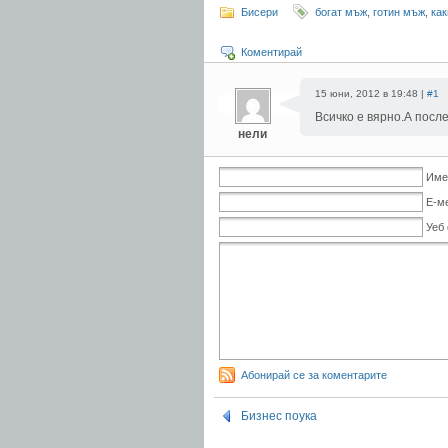
Бисери
богат мъж
,
готин мъж
,
как
Коментирай
15 юни, 2012 в 19:48 |
#1
Всичко е вярно.А посл
нели
Име
Е-м
Уеб
Абонирай се за коментарите
Бизнес поука