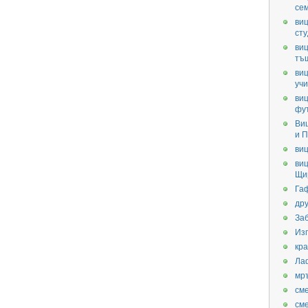
се
виц
ст
виц
тъ
виц
уч
виц
фу
Ви
и П
виц
виц
Щи
Га
дру
За
Из
кра
Ла
мр
см
см