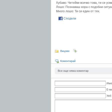
Хубаво: Четейки всичко това, ти се ус
Лошо: Познаваш хора с подобни ситуа
Много лошо: Ти си един от тях.
Сподели
Вицове
Коментирай
Все още няма коментар
Име
Е-м
Уеб