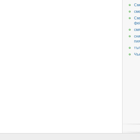
См
см
См
фе
смя
сни
пи
тъ
Чъ