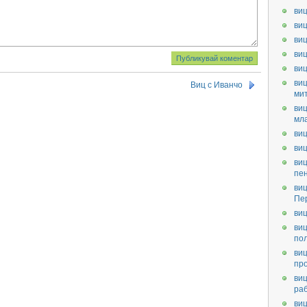
виц
виц
виц
виц
ви
виц
Виц с Иванчо
ми
виц
мл
виц
виц
виц
пе
виц
Пе
виц
виц
по
виц
пр
виц
ра
виц