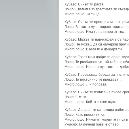
Хубаво: Синът ти расте.
Лошо: Свалил е възрастната ви съседк
Много лошо: Ти също.
Хубаво: Синът ти прекарва много време
Лошо: В стаята му намираш скрити п
Много лошо: Има те на някои от тях.
Хубаво: Мъжът ти най-накрая е съгласе
Лошо: Не можеш да си намериш проти
Много лошо: Взела ги е дъщеря ти.
Хубаво: Твоят мъж добре се ориентира
Лошо: Ти разбираш, че той тайно е обл
Много лошо: На него му стоят по-добре
Хубаво: Провеждаш беседа за пчеличк
Лошо: Тя постоянно те прекъсва…
Много лошо: …и поправя.
Хубаво: Синът ти излиза на първа сре
Лошо: С мъж.
Много лошо: Който е твое гадже.
Хубаво: Дъщеря ти си намира работа 
Лошо: Като проститутка.
Много лошо: Някои от колегите ти са й
Ужасно: Тя печели повече от теб.