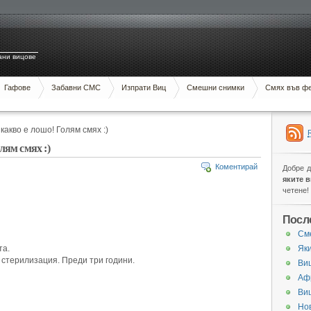
ани вицове
Гафове
Забавни СМС
Изпрати Виц
Смешни снимки
Смях във ф
 какво е лошо! Голям смях :)
лям смях :)
Коментирай
Добре 
яките 
четене!
Посл
См
та.
Яки
 стерилизация. Преди три години.
Виц
Аф
Ви
Нов