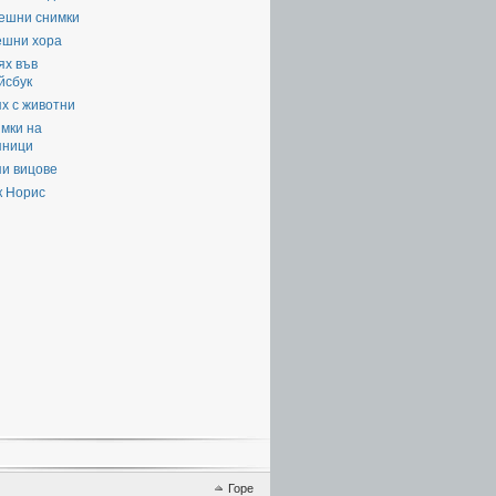
ешни снимки
ешни хора
ях във
йсбук
х с животни
мки на
яници
пи вицове
к Норис
Горе