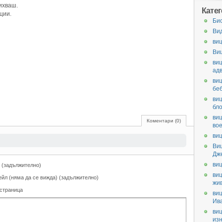
михваш.
Кате
ции.
Би
Ви
виц
Ви
виц
ад
виц
бе
виц
бл
виц
Коментари (0)
во
виц
Ви
Дж
виц
 (задължително)
виц
ейл (няма да се вижда) (задължително)
жи
 страница
виц
Ив
виц
из