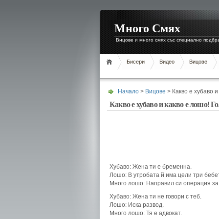
Много Смях
Вицове и много смях със специално подбр
Бисери
Видео
Вицове
Начало
>
Вицове
> Какво е хубаво и
Какво е хубаво и какво е лошо! Го
Хубаво: Жена ти е бременна.
Лошо: В утробата й има цели три бебе
Много лошо: Направил си операция за
Хубаво: Жена ти не говори с теб.
Лошо: Иска развод.
Много лошо: Тя е адвокат.