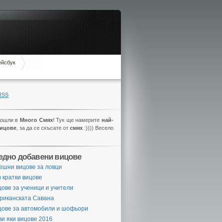
ейсбук
RSS
дошли в
Много Смях
! Тук ще намерите
най-
вицове
, за да се скъсате от
смях
:)))) Весело
едно добавени вицове
ешни вицове за ловци
 кратки вицове
ове за ученици и учители
риканската Савана
цове за автомобили и шофьори
и яки вицове 2016