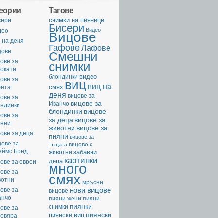
геории
Тагове
cнимки на пияници
сери
Бисери
Видео
део
Вицове
 на деня
Гафове
Лафове
цове
Смешни
ове за
снимки
вокати
видео
блондинки
ове за
виц
виц на
смях
бета
деня
вицове за
ове за
вицове за
Иванчо
ондинки
вицове
блондинки
ове за
за деца
вицове за
енни
животни
вицове за
ове за деца
пияни
вицове за
цове за
вицове с
тъщата
еймс Бонд
забавни
животни
картинки
деца
ове за евреи
много
ове за
смях
вотни
мръсни
нови вицове
ове за
вицове
анчо
пияни жени
пияни
пиянки
снимки
ове за
пиянски
пиянски виц
невяра