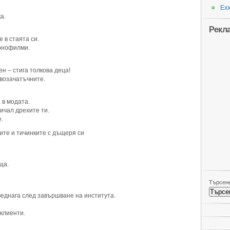
Ехх
а.
Рекл
 в стаята си.
орнофилми.
н – стига толкова деца!
возачатъчните.
 в модата.
ичал дрехите ти.
.
ите и тичинките с дъщеря си
ща.
Търсене
веднага след завършване на института.
 клиенти.