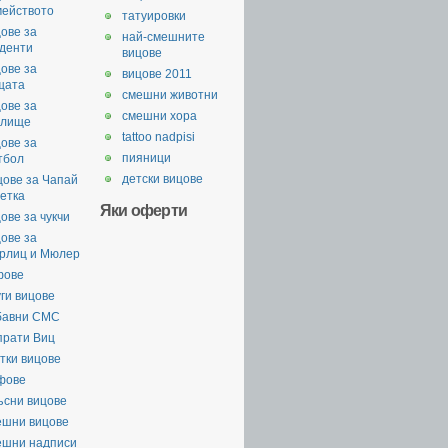
мейството
татуировки
ове за
най-смешните
уденти
вицове
ове за
вицове 2011
щата
смешни животни
ове за
смешни хора
илище
tattoo nadpisi
ове за
пияници
тбол
детски вицове
цове за Чапай
етка
Яки оферти
ове за чукчи
ове за
рлиц и Мюлер
фове
ги вицове
бавни СМС
прати Виц
тки вицове
фове
ъсни вицове
ешни вицове
ешни надписи