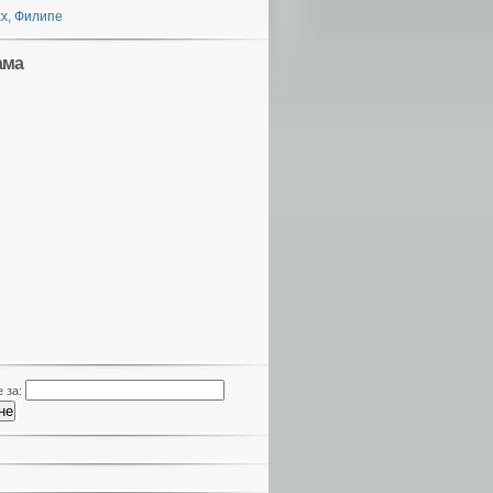
х, Филипе
ама
 за: