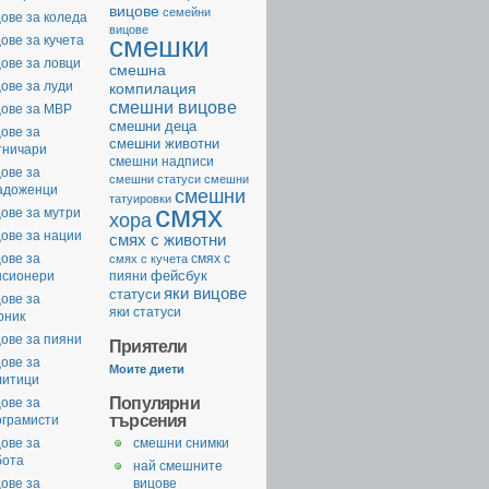
вицове
семейни
ове за коледа
вицове
смешки
ове за кучета
ове за ловци
смешна
ове за луди
компилация
смешни вицове
цове за МВР
смешни деца
ове за
смешни животни
тничари
смешни надписи
ове за
смешни статуси
смешни
адоженци
смешни
татуировки
смях
ове за мутри
хора
ове за нации
смях с животни
ове за
смях с
смях с кучета
фейсбук
нсионери
пияни
яки вицове
статуси
ове за
яки статуси
рник
ове за пияни
Приятели
ове за
Моите диети
литици
Популярни
ове за
търсения
ограмисти
ове за
смешни снимки
бота
най смешните
ове за
вицове