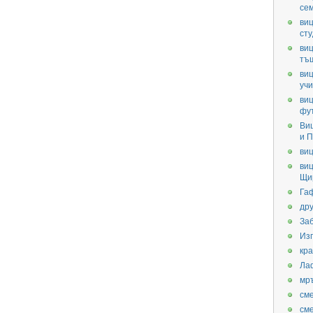
се
виц
ст
виц
тъ
виц
уч
виц
фу
Ви
и П
виц
виц
Щи
Га
дру
За
Из
кра
Ла
мр
см
см