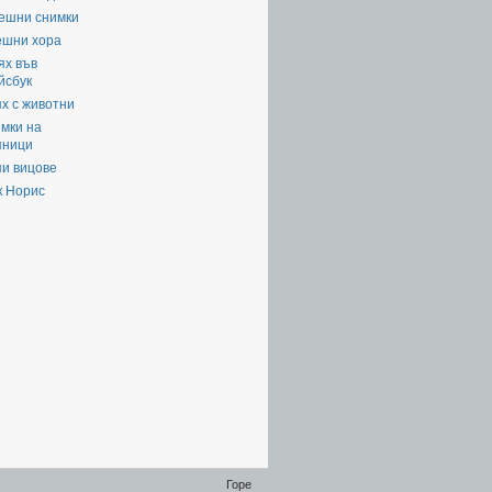
ешни снимки
ешни хора
ях във
йсбук
х с животни
мки на
яници
пи вицове
к Норис
Горе