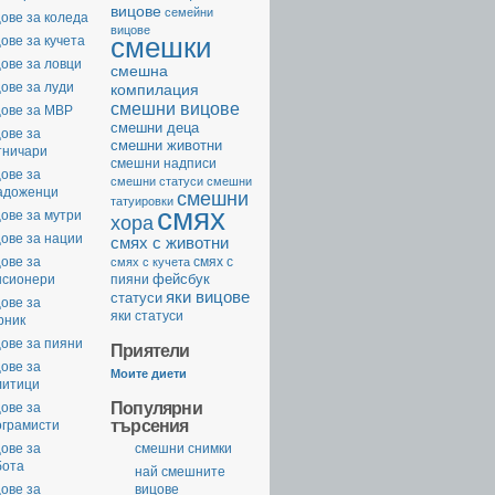
вицове
семейни
ове за коледа
вицове
смешки
ове за кучета
ове за ловци
смешна
ове за луди
компилация
смешни вицове
цове за МВР
смешни деца
ове за
смешни животни
тничари
смешни надписи
ове за
смешни статуси
смешни
адоженци
смешни
татуировки
смях
ове за мутри
хора
ове за нации
смях с животни
ове за
смях с
смях с кучета
фейсбук
нсионери
пияни
яки вицове
статуси
ове за
яки статуси
рник
ове за пияни
Приятели
ове за
Моите диети
литици
Популярни
ове за
търсения
ограмисти
ове за
смешни снимки
бота
най смешните
ове за
вицове