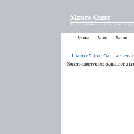
Много Смях
Вицове и много смях със специално подбр
Бисери
Видео
Вицове
Начало
>
Гафове
,
Смешни снимки
>
Когато спортуваме екипа е от зна