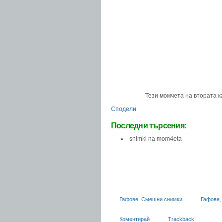
Тези момчета на втората ка
Сподели
Последни търсения:
snimki na mom4eta
Гафове
,
Смешни снимки
Гафове
Коментирай
Trackback