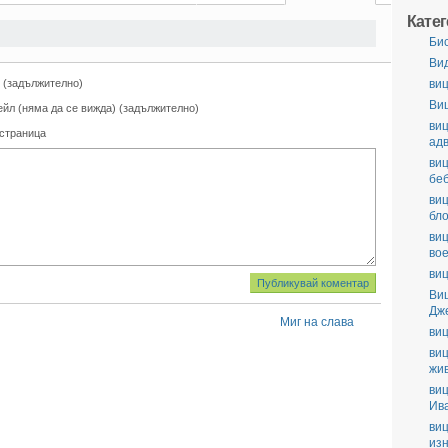
Кате
Би
Ви
 (задължително)
виц
Ви
ейл (няма да се вижда) (задължително)
виц
 страница
ад
виц
бе
виц
бл
виц
во
виц
Ви
Дж
Миг на слава
виц
виц
жи
виц
Ив
виц
из