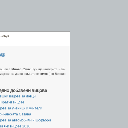
ейсбук
RSS
дошли в
Много Смях
! Тук ще намерите
най-
вицове
, за да се скъсате от
смях
:)))) Весело
едно добавени вицове
ешни вицове за ловци
 кратки вицове
ове за ученици и учители
риканската Савана
цове за автомобили и шофьори
и яки вицове 2016