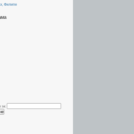
х, Филипе
ама
 за: