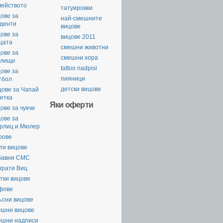
мейството
татуировки
ове за
най-смешните
уденти
вицове
ове за
вицове 2011
щата
смешни животни
ове за
смешни хора
илище
tattoo nadpisi
ове за
пияници
тбол
детски вицове
цове за Чапай
етка
Яки оферти
ове за чукчи
ове за
рлиц и Мюлер
фове
ги вицове
бавни СМС
прати Виц
тки вицове
фове
ъсни вицове
ешни вицове
ешни надписи