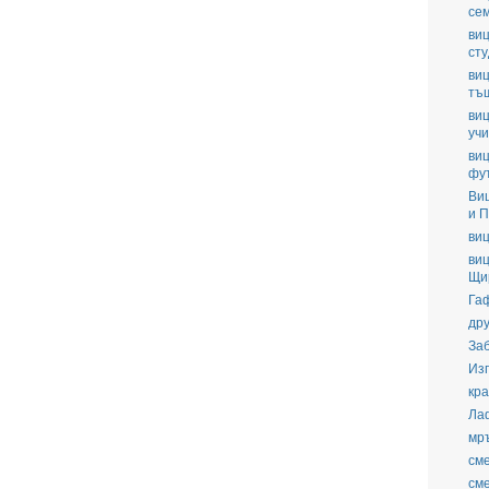
се
виц
ст
виц
тъ
виц
уч
виц
фу
Ви
и П
виц
виц
Щи
Га
дру
За
Из
кра
Ла
мр
см
см