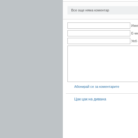
Все още няма коментар
Име
Е-м
Уеб
Абонирай се за коментарите
Цак цак на дивана