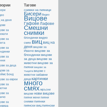
геории
Тагове
cнимки на пияници
сери
Бисери
Видео
део
Вицове
 на деня
Гафове
Лафове
цове
Смешни
ове за
снимки
вокати
видео
блондинки
ове за
виц
виц на
смях
бета
деня
вицове за
ове за
вицове за
Иванчо
ондинки
вицове
блондинки
ове за
за деца
вицове за
енни
животни
вицове за
ове за деца
пияни
вицове за
цове за
вицове с
тъщата
еймс Бонд
забавни
животни
картинки
деца
ове за евреи
много
ове за
смях
вотни
мръсни
нови вицове
ове за
вицове
анчо
пияни жени
пияни
пиянки
снимки
ове за
пиянски
пиянски виц
невяра