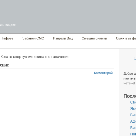
ани вицове
Гафове
Забавни СМС
Изпрати Виц
Смешни снимки
Смях във ф
 Когато спортуваме екипа е от значение
чение
Коментирай
Добре 
яките 
четене!
Посл
См
Яки
Виц
Аф
Ви
Нов