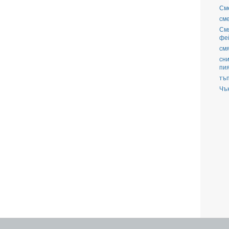
См
см
См
фе
смя
сни
пи
тъ
Чъ