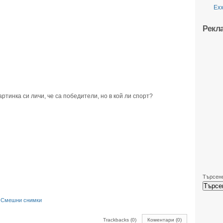
Ехх
Рекл
ртинка си личи, че са победители, но в кой ли спорт?
Търсене
,
Смешни снимки
Trackbacks (0)
Коментари (0)