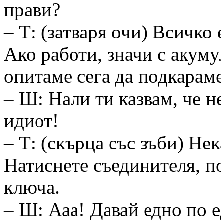
прави?
– Т: (затваря очи) Всичко 
Ако работи, значи с акуму
опитаме сега да подкараме
– Ш: Нали ти казвам, че не
идиот!
– Т: (скърца със зъби) Не
Натиснете съединителя, по
ключа.
– Ш: Ааа! Давай едно по 