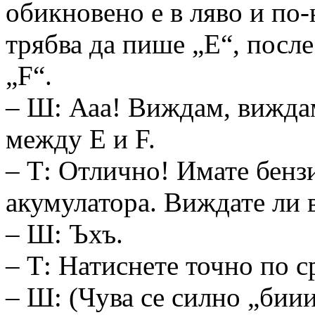
обикновено е в ляво и по-
трябва да пише „Е“, посл
„F“.
– Ш: Ааа! Виждам, виждам
между Е и F.
– Т: Отлично! Имате бенз
акумулатора. Виждате ли 
– Ш: Ъхъ.
– Т: Натиснете точно по 
– Ш: (Чува се силно „биии