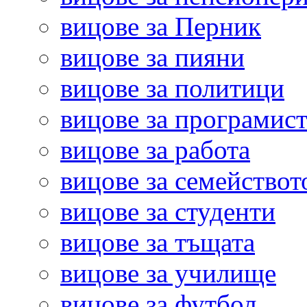
вицове за Перник
вицове за пияни
вицове за политици
вицове за програмис
вицове за работа
вицове за семействот
вицове за студенти
вицове за тъщата
вицове за училище
вицове за футбол