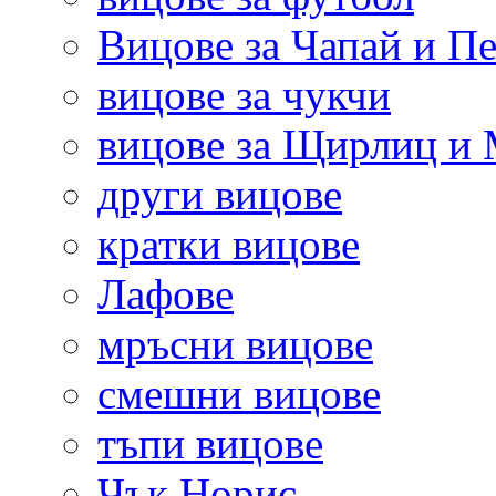
Вицове за Чапай и Пе
вицове за чукчи
вицове за Щирлиц и
други вицове
кратки вицове
Лафове
мръсни вицове
смешни вицове
тъпи вицове
Чък Норис