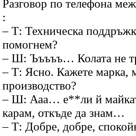
Разговор по телефона ме
:
– Т: Техническа поддръжк
помогнем?
– Ш: Ъъъъъ… Колата не т
– Т: Ясно. Кажете марка, 
производство?
– Ш: Ааа… е**ли й майкат
карам, откъде да знам…
– Т: Добре, добре, споко