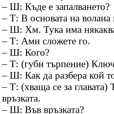
– Ш: Къде е запалването?
– Т: В основата на волана 
– Ш: Хм. Тука има някакв
– Т: Ами сложете го.
– Ш: Кого?
– Т: (губи търпение) Ключ
– Ш: Как да разбера кой т
– Т: (хваща се за главата)
връзката.
– Ш: Във връзката?