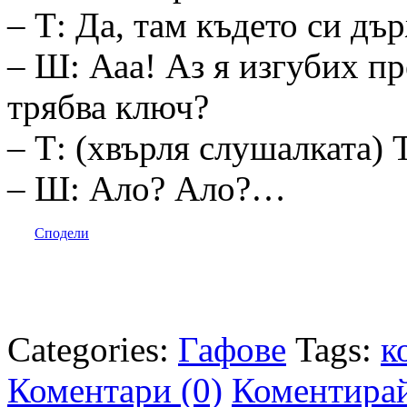
– Т: Да, там където си д
– Ш: Ааа! Аз я изгубих п
трябва ключ?
– Т: (хвърля слушалката
– Ш: Ало? Ало?…
Сподели
Categories:
Гафове
Tags:
к
Коментари (0)
Коментира