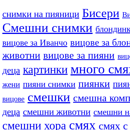
Бисери
cнимки на пияници
В
Смешни снимки
блондин
вицове за бло
вицове за Иванчо
животни
вицове за пияни
виц
много смя
картинки
деца
пиянки
пия
пияни снимки
жени
смешки
смешна ком
вицове
деца
смешни животни
смешни н
смях
смешни хора
смях с