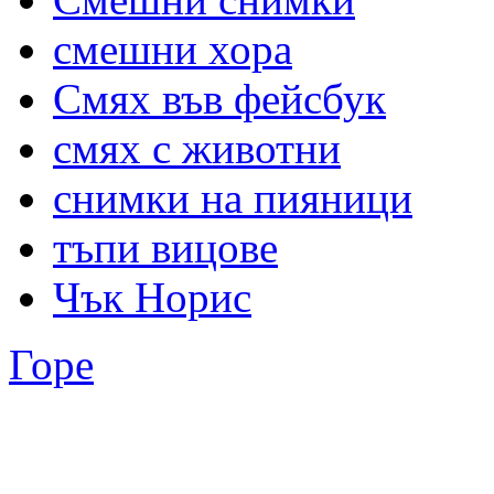
смешни хора
Смях във фейсбук
смях с животни
снимки на пияници
тъпи вицове
Чък Норис
Горе