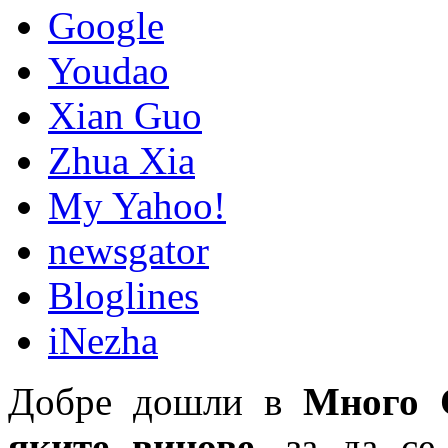
Google
Youdao
Xian Guo
Zhua Xia
My Yahoo!
newsgator
Bloglines
iNezha
Добре дошли в
Много 
яките вицове
, за да се