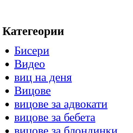
Категеории
Бисери
Видео
виц на деня
Вицове
вицове за адвокати
вицове за бебета
вицове за блондинки