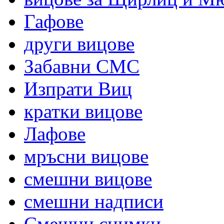
Гафове
други вицове
Забавни СМС
Изпрати Виц
кратки вицове
Лафове
мръсни вицове
смешни вицове
смешни надписи
Смешни снимки