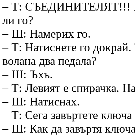
– Т: СЪЕДИНИТЕЛЯТ!!! По
ли го?
– Ш: Намерих го.
– Т: Натиснете го докрай.
волана два педала?
– Ш: Ъхъ.
– Т: Левият е спирачка. Н
– Ш: Натиснах.
– Т: Сега завъртете ключа 
– Ш: Как да завъртя ключа