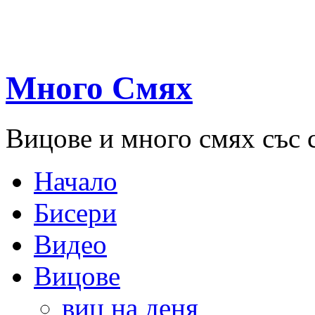
Много Смях
Вицове и много смях със 
Начало
Бисери
Видео
Вицове
виц на деня