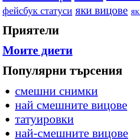
яки вицове
фейсбук статуси
як
Приятели
Моите диети
Популярни търсения
смешни снимки
най смешните вицове
татуировки
най-смешните вицове