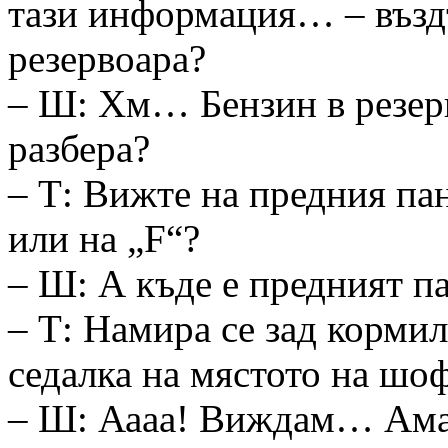
тази информация… – въздъ
резервоара?
– Ш: Хм… Бензин в резер
разбера?
– Т: Вижте на предния пан
или на „F“?
– Ш: А къде е предният п
– Т: Намира се зад кормил
седалка на мястото на шо
– Ш: Аааа! Виждам… Ама 