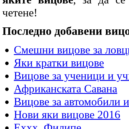
четене!
Последно добавени виц
Смешни вицове за ловц
Яки кратки вицове
Вицове за ученици и у
Африканската Савана
Вицове за автомобили 
Нови яки вицове 2016
Еххх, Филипе