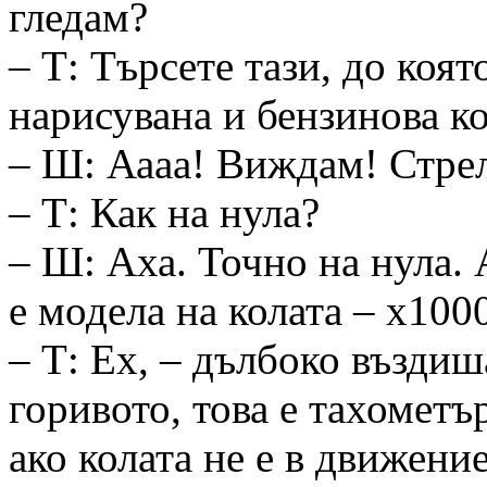
гледам?
– Т: Търсете тази, до коят
нарисувана и бензинова к
– Ш: Аааа! Виждам! Стрел
– Т: Как на нула?
– Ш: Аха. Точно на нула. 
е модела на колата – x100
– Т: Ех, – дълбоко въздиша
горивото, това е тахометър
ако колата не е в движени