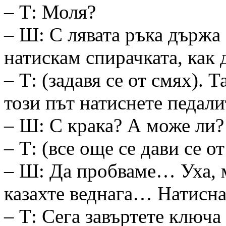
– Т: Моля?
– Ш: С лявата ръка държа 
натискам спирачката, как 
– Т: (задавя се от смях). 
този път натиснете педали
– Ш: С крака? А може ли?
– Т: (все още се дави се о
– Ш: Да пробваме… Уха, 
казахте веднага… Натисна
– Т: Сега завъртете ключа 