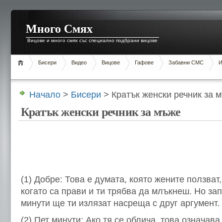
Много Смях
Вицове и много смях със специално подбрани вицове
Бисери
Видео
Вицове
Гафове
Забавни СМС
И
Начало
>
Бисери
> Кратък женски речник за 
Кратък женски речник за мъже
(1) Добре: Това е думата, която жените ползват,
когато са прави и ти трябва да млъкнеш. Но за
минути ще ти излязат насреща с друг аргумент.
(2) Пет минути: Ако тя се облича, това означава