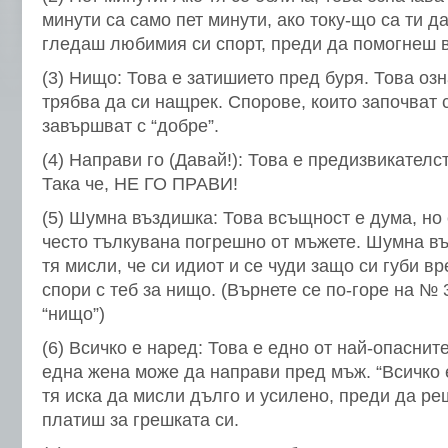
минути са само пет минути, ако току-що са ти д
гледаш любимия си спорт, преди да помогнеш 
(3) Нищо: Това е затишието пред буря. Това озн
трябва да си нащрек. Спорове, които започват 
завършват с “добре”.
(4) Направи го (Давай!): Това е предизвикателс
Така че, НЕ ГО ПРАВИ!
(5) Шумна въздишка: Това всъщност е дума, но
често тълкувана погрешно от мъжете. Шумна въ
тя мисли, че си идиот и се чуди защо си губи вр
спори с теб за нищо. (Върнете се по-горе на № 
“нищо”)
(6) Всичко е наред: Това е едно от най-опаснит
една жена може да направи пред мъж. “Всичко е
тя иска да мисли дълго и усилено, преди да ре
платиш за грешката си.