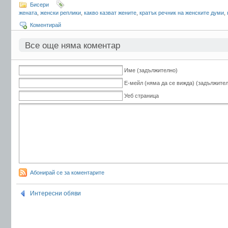
Бисери
жената
,
женски реплики
,
какво казват жените
,
кратък речник на женските думи
,
Коментирай
Все още няма коментар
Име (задължително)
Е-мейл (няма да се вижда) (задължите
Уеб страница
Абонирай се за коментарите
Интересни обяви