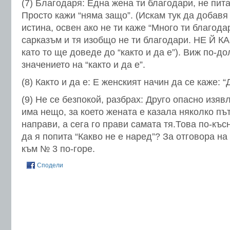
(7) Благодаря: Една жена ти благодари, не пит
Просто кажи “няма защо”. (Искам тук да добавя
истина, освен ако не ти каже “Много ти благода
сарказъм и тя изобщо не ти благодари. НЕ Й К
като то ще доведе до “както и да е”). Виж по-до
значението на “както и да е”.
(8) Както и да е: Е женският начин да се каже:
(9) Не се безпокой, разбрах: Друго опасно изя
има нещо, за което жената е казала няколко пъ
направи, а сега го прави самата тя.Това по-къ
да я попита “Какво не е наред”? За отговора на
към № 3 по-горе.
Сподели