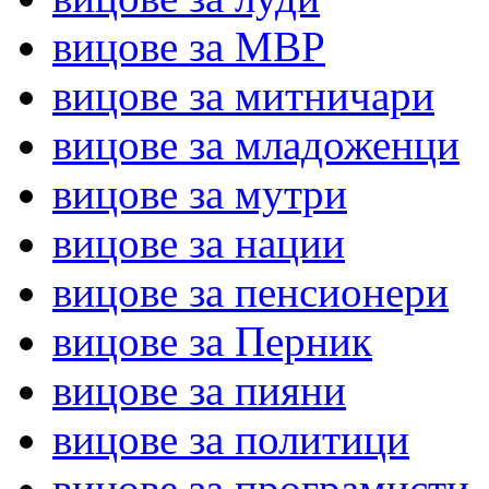
вицове за МВР
вицове за митничари
вицове за младоженци
вицове за мутри
вицове за нации
вицове за пенсионери
вицове за Перник
вицове за пияни
вицове за политици
вицове за програмисти