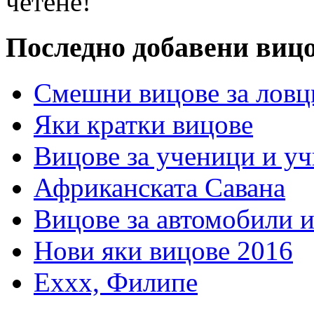
четене!
Последно добавени виц
Смешни вицове за ловц
Яки кратки вицове
Вицове за ученици и у
Африканската Савана
Вицове за автомобили 
Нови яки вицове 2016
Еххх, Филипе