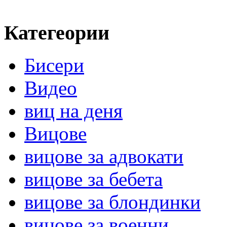
Категеории
Бисери
Видео
виц на деня
Вицове
вицове за адвокати
вицове за бебета
вицове за блондинки
вицове за военни