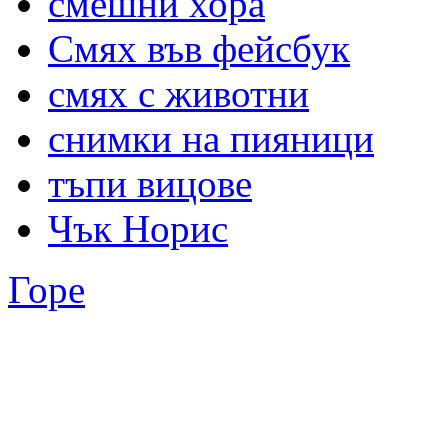
смешни хора
Смях във фейсбук
смях с животни
снимки на пияници
тъпи вицове
Чък Норис
Горе