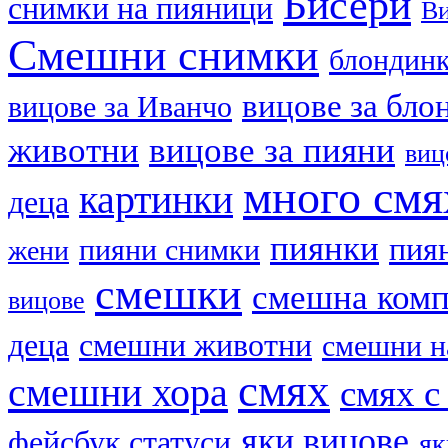
Бисери
cнимки на пияници
В
Смешни снимки
блондин
вицове за бло
вицове за Иванчо
животни
вицове за пияни
виц
много смя
картинки
деца
пиянки
пия
пияни снимки
жени
смешки
смешна ком
вицове
деца
смешни животни
смешни н
смях
смешни хора
смях с
яки вицове
фейсбук статуси
як