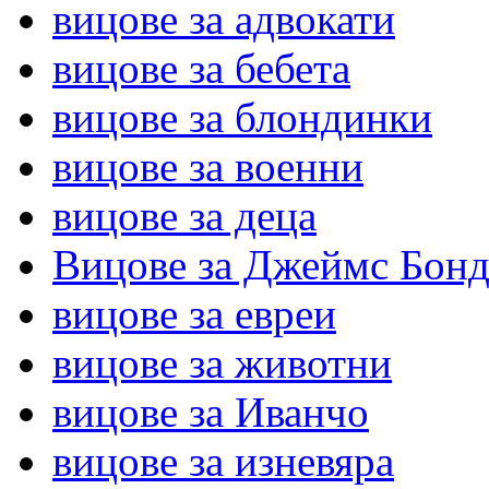
вицове за адвокати
вицове за бебета
вицове за блондинки
вицове за военни
вицове за деца
Вицове за Джеймс Бон
вицове за евреи
вицове за животни
вицове за Иванчо
вицове за изневяра