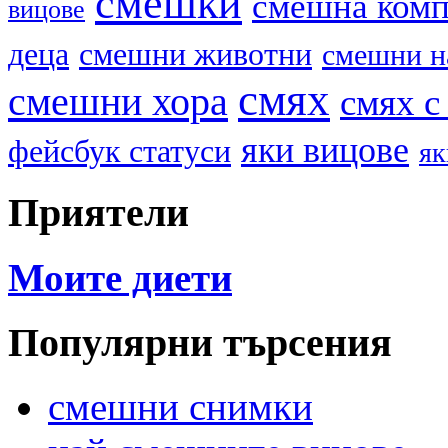
смешки
смешна ком
вицове
деца
смешни животни
смешни н
смях
смешни хора
смях с
яки вицове
фейсбук статуси
як
Приятели
Моите диети
Популярни търсения
смешни снимки