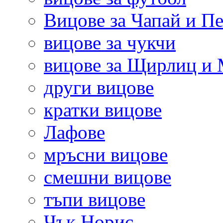
Вицове за Чапай и Пе
вицове за чукчи
вицове за Щирлиц и
други вицове
кратки вицове
Лафове
мръсни вицове
смешни вицове
тъпи вицове
Чък Норис