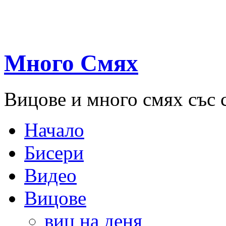
Много Смях
Вицове и много смях със 
Начало
Бисери
Видео
Вицове
виц на деня