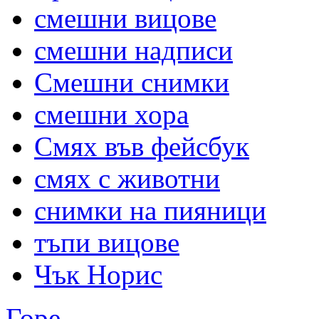
смешни вицове
смешни надписи
Смешни снимки
смешни хора
Смях във фейсбук
смях с животни
снимки на пияници
тъпи вицове
Чък Норис
Горе