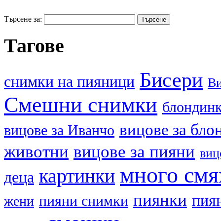
Търсене за:
Тагове
Бисери
cнимки на пияници
В
Смешни снимки
блондин
вицове за бло
вицове за Иванчо
животни
вицове за пияни
виц
много смя
картинки
деца
пиянки
пия
пияни снимки
жени