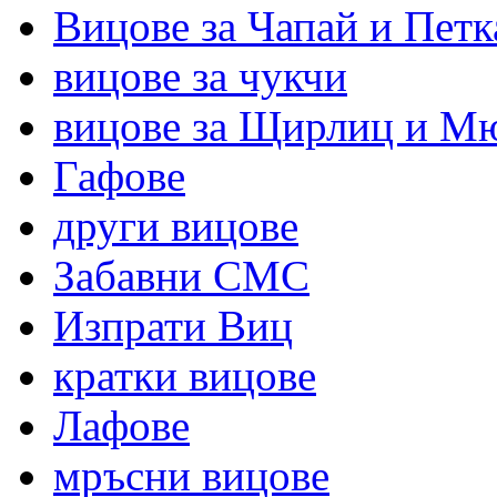
Вицове за Чапай и Петк
вицове за чукчи
вицове за Щирлиц и М
Гафове
други вицове
Забавни СМС
Изпрати Виц
кратки вицове
Лафове
мръсни вицове