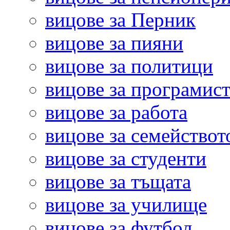
вицове за Перник
вицове за пияни
вицове за политици
вицове за програмис
вицове за работа
вицове за семействот
вицове за студенти
вицове за тъщата
вицове за училище
вицове за футбол