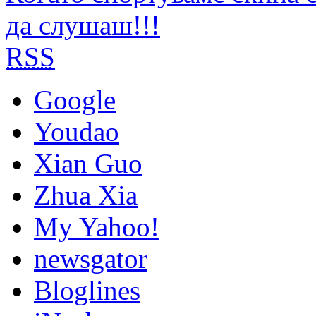
да слушаш!!!
RSS
Google
Youdao
Xian Guo
Zhua Xia
My Yahoo!
newsgator
Bloglines