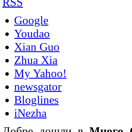
RSS
Google
Youdao
Xian Guo
Zhua Xia
My Yahoo!
newsgator
Bloglines
iNezha
Добре дошли в
Много 