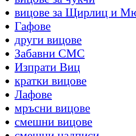
вицове за Щирлиц и М
Гафове
други вицове
Забавни СМС
Изпрати Виц
кратки вицове
Лафове
мръсни вицове
смешни вицове
смешни надписи