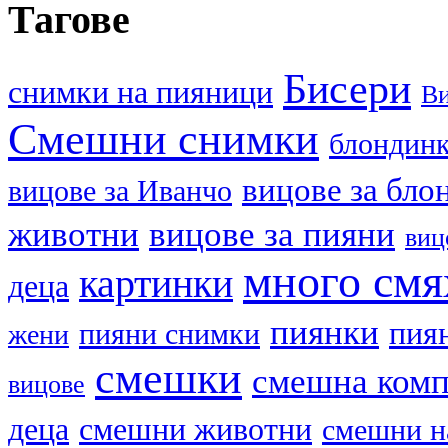
Тагове
Бисери
cнимки на пияници
В
Смешни снимки
блондин
вицове за бло
вицове за Иванчо
животни
вицове за пияни
виц
много смя
картинки
деца
пиянки
пия
пияни снимки
жени
смешки
смешна ком
вицове
деца
смешни животни
смешни н