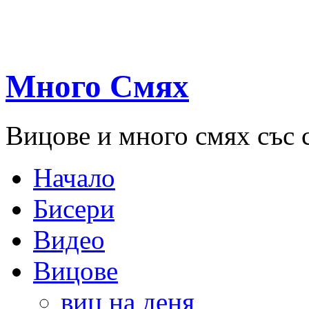
Много Смях
Вицове и много смях със 
Начало
Бисери
Видео
Вицове
виц на деня