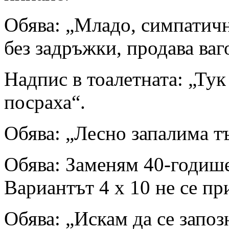
Обява: „Младо, симпатичн
без задръжки, продава ваг
Надпис в тоалетната: „Тук
посраха“.
Обява: „Лесно запалима т
Обява: Заменям 40-годиш
Вариантът 4 х 10 не се пр
Обява: „Искам да се запоз