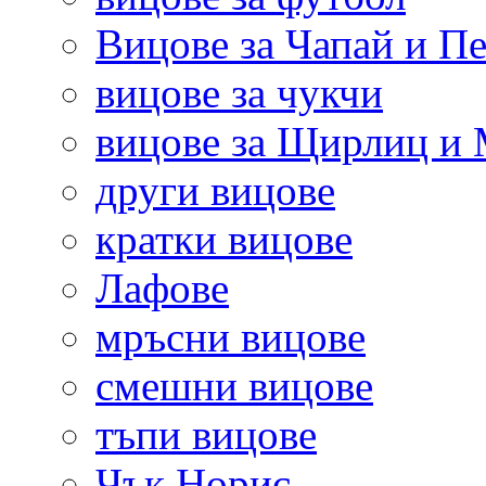
Вицове за Чапай и Пе
вицове за чукчи
вицове за Щирлиц и
други вицове
кратки вицове
Лафове
мръсни вицове
смешни вицове
тъпи вицове
Чък Норис