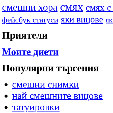
смях
смешни хора
смях с
яки вицове
фейсбук статуси
як
Приятели
Моите диети
Популярни търсения
смешни снимки
най смешните вицове
татуировки