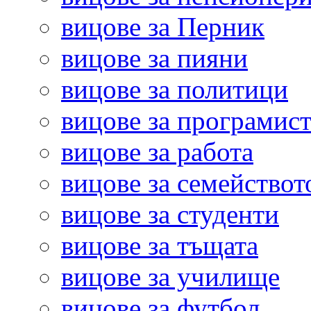
вицове за Перник
вицове за пияни
вицове за политици
вицове за програмис
вицове за работа
вицове за семействот
вицове за студенти
вицове за тъщата
вицове за училище
вицове за футбол