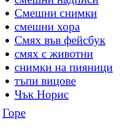
Смешни снимки
смешни хора
Смях във фейсбук
смях с животни
снимки на пияници
тъпи вицове
Чък Норис
Горе