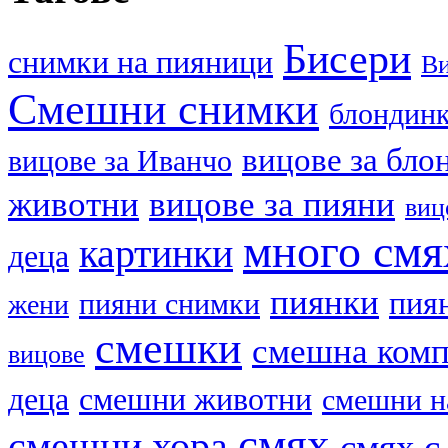
Бисери
cнимки на пияници
В
Смешни снимки
блондин
вицове за бло
вицове за Иванчо
животни
вицове за пияни
виц
много смя
картинки
деца
пиянки
пия
пияни снимки
жени
смешки
смешна ком
вицове
деца
смешни животни
смешни н
смях
смешни хора
смях с