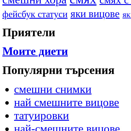
яки вицове
фейсбук статуси
як
Приятели
Моите диети
Популярни търсения
смешни снимки
най смешните вицове
татуировки
най-смешните вицове