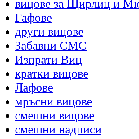
вицове за Щирлиц и М
Гафове
други вицове
Забавни СМС
Изпрати Виц
кратки вицове
Лафове
мръсни вицове
смешни вицове
смешни надписи