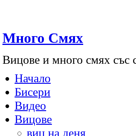
Много Смях
Вицове и много смях със 
Начало
Бисери
Видео
Вицове
виц на деня