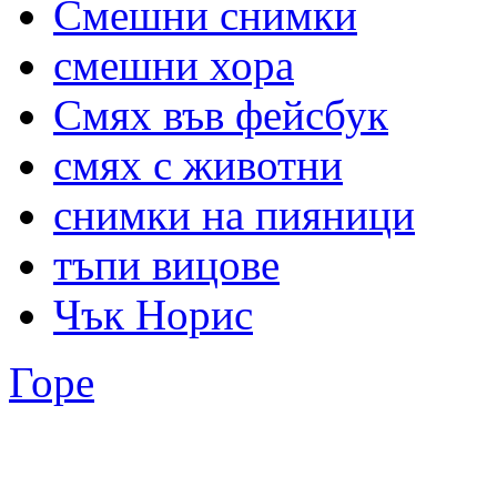
Смешни снимки
смешни хора
Смях във фейсбук
смях с животни
снимки на пияници
тъпи вицове
Чък Норис
Горе