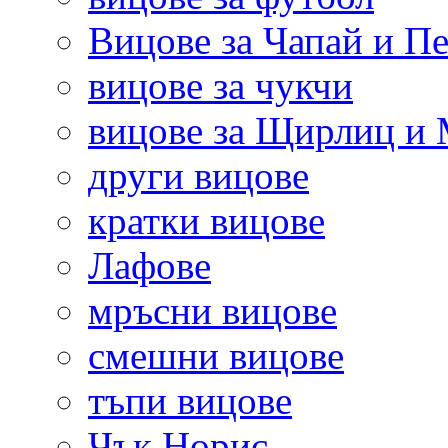
Вицове за Чапай и Пе
вицове за чукчи
вицове за Щирлиц и
други вицове
кратки вицове
Лафове
мръсни вицове
смешни вицове
тъпи вицове
Чък Норис