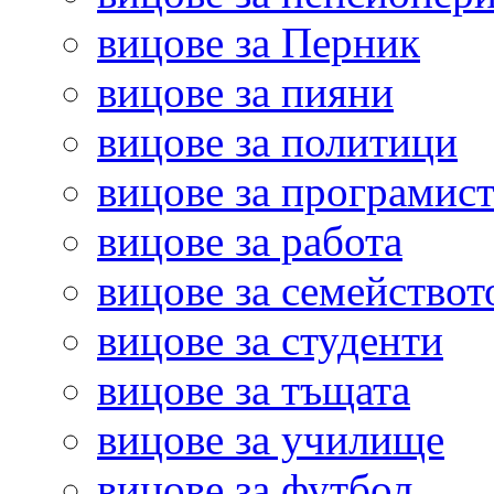
вицове за Перник
вицове за пияни
вицове за политици
вицове за програмис
вицове за работа
вицове за семействот
вицове за студенти
вицове за тъщата
вицове за училище
вицове за футбол