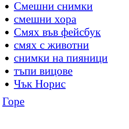
Смешни снимки
смешни хора
Смях във фейсбук
смях с животни
снимки на пияници
тъпи вицове
Чък Норис
Горе