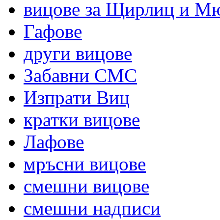
вицове за Щирлиц и М
Гафове
други вицове
Забавни СМС
Изпрати Виц
кратки вицове
Лафове
мръсни вицове
смешни вицове
смешни надписи