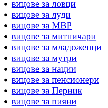
вицове за ловци
вицове за луди
вицове за МВР
вицове за митничари
вицове за младоженци
вицове за мутри
вицове за нации
вицове за пенсионери
вицове за Перник
вицове за пияни