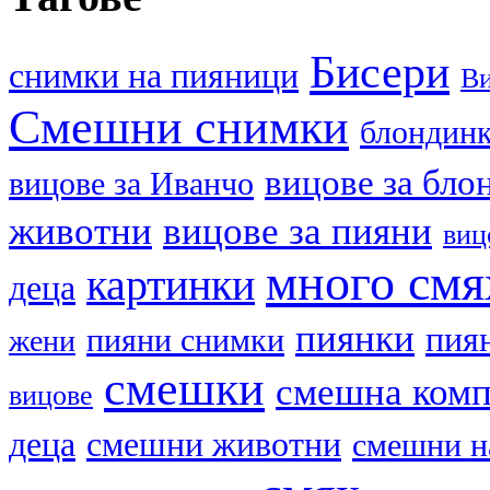
Бисери
cнимки на пияници
В
Смешни снимки
блондин
вицове за бло
вицове за Иванчо
животни
вицове за пияни
виц
много смя
картинки
деца
пиянки
пия
пияни снимки
жени
смешки
смешна ком
вицове
деца
смешни животни
смешни н