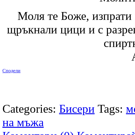
Моля те Боже, изпрати
щръкнали цици и с разре
спирт
Сподели
Categories:
Бисери
Tags:
м
на мъжа