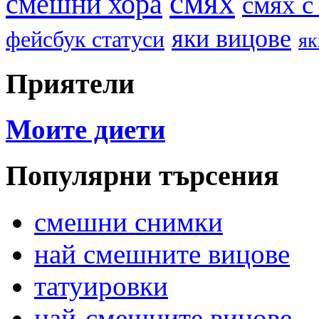
смях
смешни хора
смях с
яки вицове
фейсбук статуси
як
Приятели
Моите диети
Популярни търсения
смешни снимки
най смешните вицове
татуировки
най-смешните вицове