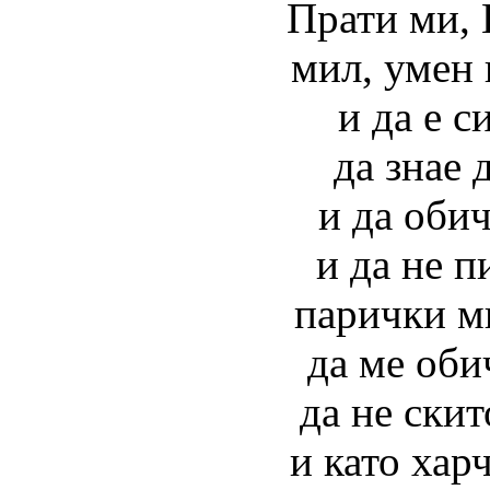
Прати ми, 
мил, умен 
и да е с
да знае 
и да обич
и да не п
парички мн
да ме оби
да не скит
и като хар