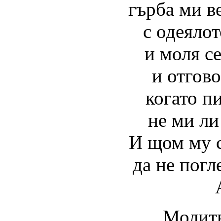
гърба ми ве
с одеялот
и моля се
и отгово
когато п
не ми ли
И щом му с
да не погл
Молитв