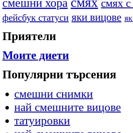
смях
смешни хора
смях с
яки вицове
фейсбук статуси
як
Приятели
Моите диети
Популярни търсения
смешни снимки
най смешните вицове
татуировки