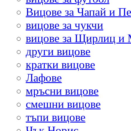
Вицове за Чапай и Пе
вицове за чукчи
вицове за Щирлиц и
други вицове
кратки вицове
Лафове
мръсни вицове
смешни вицове
тъпи вицове
Чък Норис