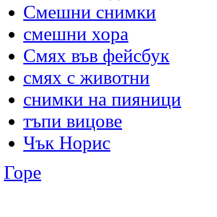
Смешни снимки
смешни хора
Смях във фейсбук
смях с животни
снимки на пияници
тъпи вицове
Чък Норис
Горе