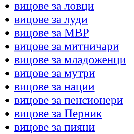
вицове за ловци
вицове за луди
вицове за МВР
вицове за митничари
вицове за младоженци
вицове за мутри
вицове за нации
вицове за пенсионери
вицове за Перник
вицове за пияни