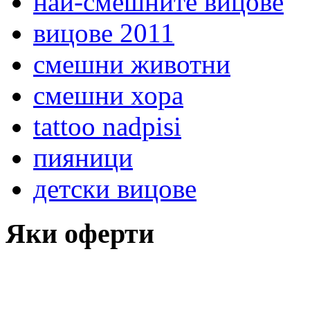
най-смешните вицове
вицове 2011
смешни животни
смешни хора
tattoo nadpisi
пияници
детски вицове
Яки оферти