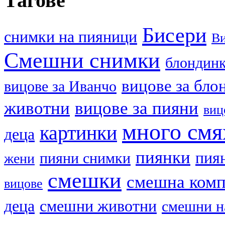
Тагове
Бисери
cнимки на пияници
В
Смешни снимки
блондин
вицове за бло
вицове за Иванчо
животни
вицове за пияни
виц
много смя
картинки
деца
пиянки
пия
пияни снимки
жени
смешки
смешна ком
вицове
деца
смешни животни
смешни н