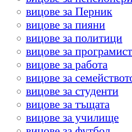
вицове за Перник
вицове за пияни
вицове за политици
вицове за програмис
вицове за работа
вицове за семействот
вицове за студенти
вицове за тъщата
вицове за училище
вицове за футбол