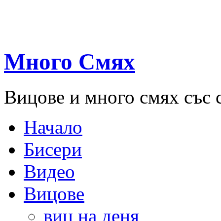
Много Смях
Вицове и много смях със 
Начало
Бисери
Видео
Вицове
виц на деня