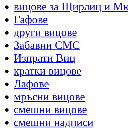
вицове за Щирлиц и М
Гафове
други вицове
Забавни СМС
Изпрати Виц
кратки вицове
Лафове
мръсни вицове
смешни вицове
смешни надписи