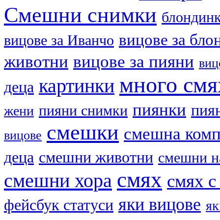
Смешни снимки
блондин
вицове за бло
вицове за Иванчо
животни
вицове за пияни
виц
много смя
картинки
деца
пиянки
пия
пияни снимки
жени
смешки
смешна ком
вицове
деца
смешни животни
смешни н
смях
смешни хора
смях с
яки вицове
фейсбук статуси
як