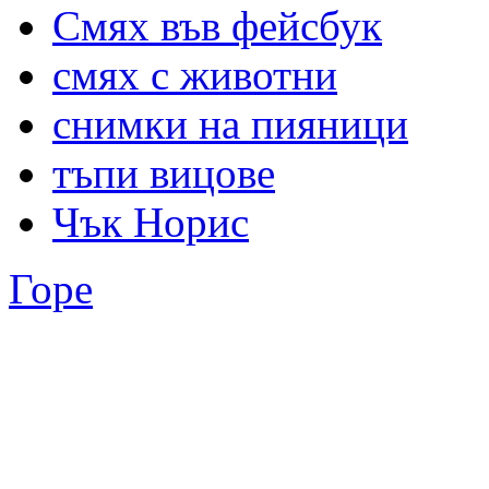
Смях във фейсбук
смях с животни
снимки на пияници
тъпи вицове
Чък Норис
Горе