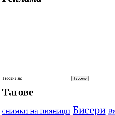
Търсене за:
Тагове
Бисери
cнимки на пияници
В