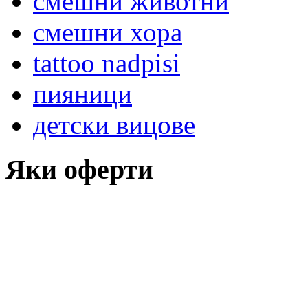
смешни животни
смешни хора
tattoo nadpisi
пияници
детски вицове
Яки оферти