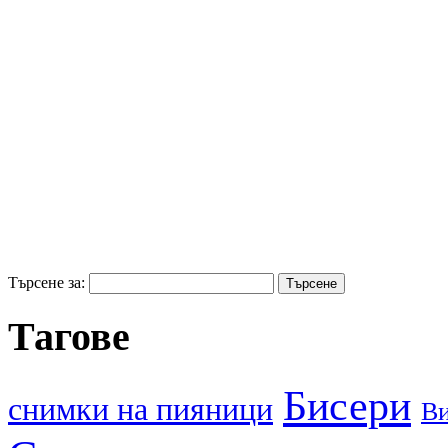
Търсене за:
Тагове
Бисери
cнимки на пияници
В