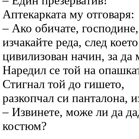
– Един презерватив!
Аптекарката му отговаря:
– Ако обичате, господине,
изчакайте реда, след коет
цивилизован начин, за да 
Наредил се той на опашкат
Стигнал той до гишето,
разкопчал си панталона, и
– Извинете, може ли да д
костюм?