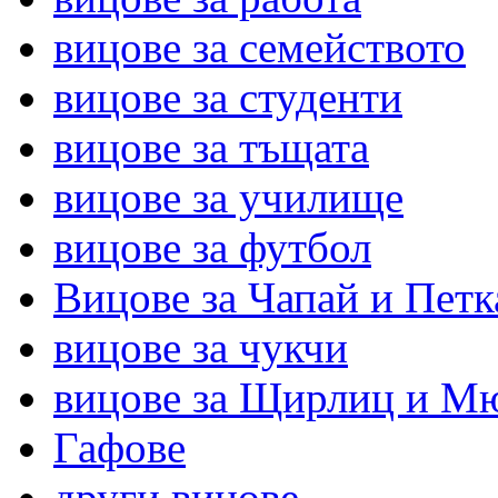
вицове за семейството
вицове за студенти
вицове за тъщата
вицове за училище
вицове за футбол
Вицове за Чапай и Петк
вицове за чукчи
вицове за Щирлиц и М
Гафове
други вицове