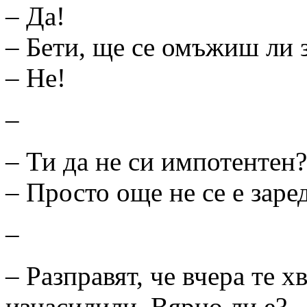
– Да!
– Бети, ще се омъжиш ли 
– Не!
–
– Ти да не си импотентен?
– Просто още не се е заре
–
– Разправят, че вчера те х
изнасилили. Вярно ли е?