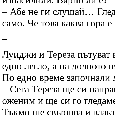
– Абе не ги слушай… Глед
само. Че това каква гора е
–
Луиджи и Тереза пътуват в
едно легло, а на долното 
По едно време започнали д
– Сега Тереза ще си напр
оженим и ще си го гледам
Тъкмо ще свършва и влак