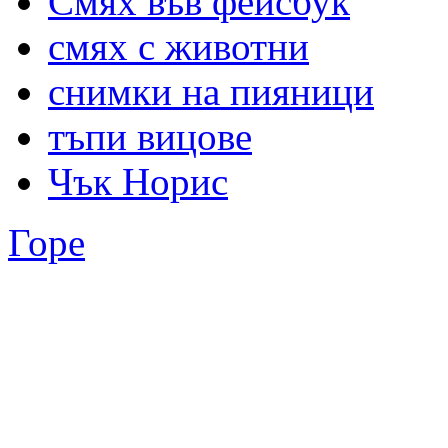
Смях във фейсбук
смях с животни
снимки на пияници
тъпи вицове
Чък Норис
Горе