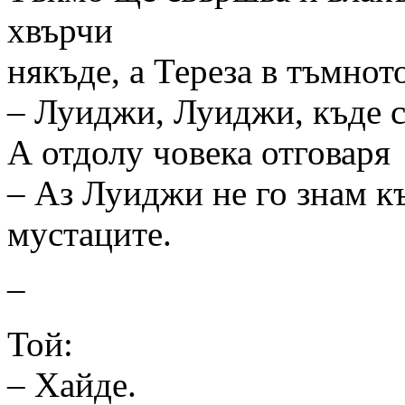
хвърчи
някъде, а Тереза в тъмнот
– Луиджи, Луиджи, къде 
А отдолу човека отговаря
– Аз Луиджи не го знам к
мустаците.
–
Той:
– Хайде.