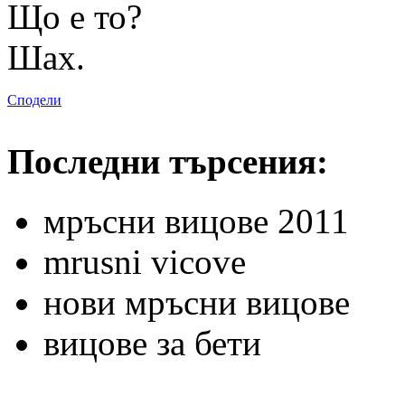
Що е то?
Шах.
Сподели
Последни търсения:
мръсни вицове 2011
mrusni vicove
нови мръсни вицове
вицове за бети