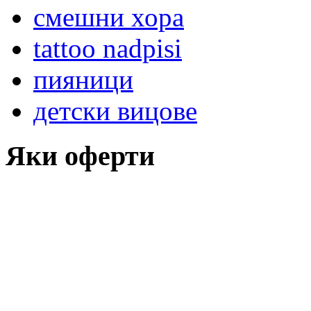
смешни хора
tattoo nadpisi
пияници
детски вицове
Яки оферти