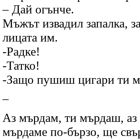
– Дай огънче.
Мъжът извадил запалка, з
лицата им.
-Радке!
-Татко!
-Защо пушиш цигари ти м
–
Аз мърдам, ти мърдаш, а
мърдаме по-бързо, ще свъ