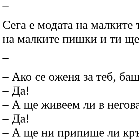
–
Сега е модата на малките 
на малките пишки и ти ще 
–
– Ако се оженя за теб, ба
– Да!
– А ще живеем ли в негов
– Да!
– А ще ни припише ли кръ