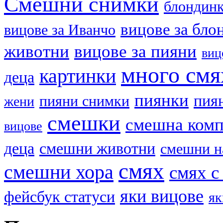
Смешни снимки
блондин
вицове за бло
вицове за Иванчо
животни
вицове за пияни
виц
много смя
картинки
деца
пиянки
пия
пияни снимки
жени
смешки
смешна ком
вицове
деца
смешни животни
смешни н
смях
смешни хора
смях с
яки вицове
фейсбук статуси
як