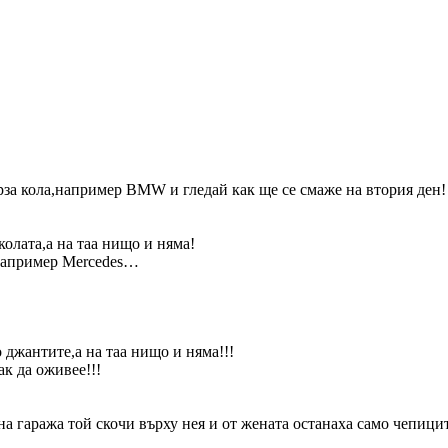
рза кола,например BMW и гледай как ще се смаже на втория ден!
олата,а на таа нищо и няма!
.Например Mercedes…
о джантите,а на таа нищо и няма!!!
ак да оживее!!!
на гаража той скочи върху нея и от жената останаха само чепицит