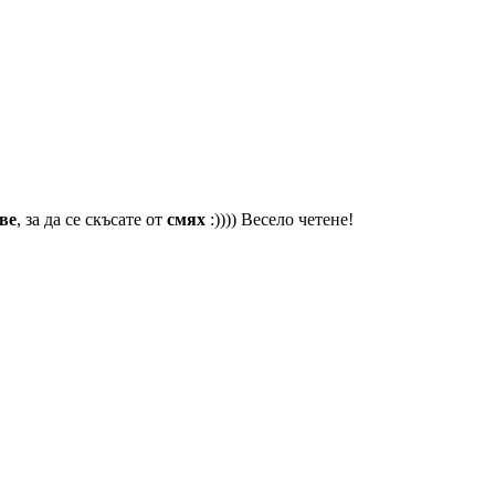
ве
, за да се скъсате от
смях
:)))) Весело четене!