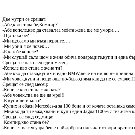
Две мутри се срещат:
-Абе,кво става бе,Компир?
-Абе копеле,кво да става,таа мойта жена ще ме умори….
-Що така бе?
-Ми що,само ми къса нервите….
-Ми убии я бе човек…
-Е как бе копеле?
-Ми слушай са,тя щом е жена обича подаръците,купи и една бъ
Срещат се пак след един месец:
-Копеле кво стана с жена ти?
-Абе кво да става,купих и едно BMW,вече на нищо не прилича к
-Ми човек,купи и нещо още по-бързо,няма как да не се смаже
Срещат се след месец:
-Копеле кво стана с жената?
-Абе човек,тва не ще да мре!!!
-Е купи ли и кола?
-Купих и ебаси Mercedes-а за 100 бона и от колата останаха сам
-Ми,кво да ти кажа,хвани и купи един Jaguar!100% с тва,няма к
Срещат се след седмица:
-Компир,кво стана бе?
-Копеле тва с ягуара беше най-добрата идея-кат отвори вратата 