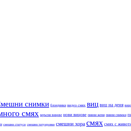
мешни снимки
виц
виц на деня
видео смях
блондинки
виц
много смях
нови вицове
п
пияни снимки
мръсни вицове
пияни жени
смях
смешни хора
смях с живот
си
смешни статуси
смешни татуировки