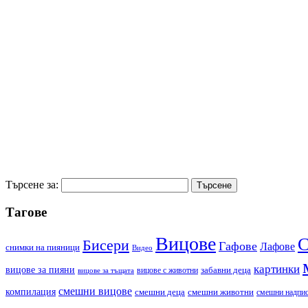
Търсене за:
Тагове
Вицове
С
Бисери
Гафове
Лафове
cнимки на пияници
Видео
картинки
вицове за пияни
забавни деца
вицове с животни
вицове за тъщата
смешни вицове
компилация
смешни деца
смешни животни
смешни надпи