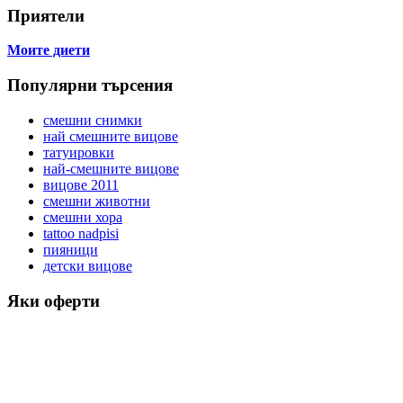
Приятели
Моите диети
Популярни търсения
смешни снимки
най смешните вицове
татуировки
най-смешните вицове
вицове 2011
смешни животни
смешни хора
tattoo nadpisi
пияници
детски вицове
Яки оферти