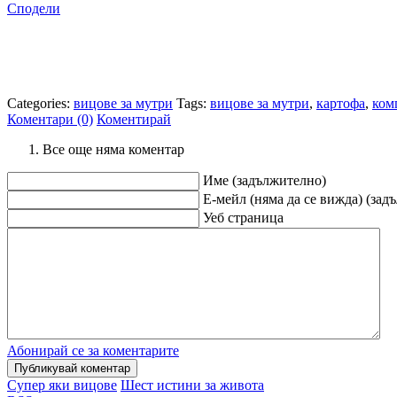
Сподели
Categories:
вицове за мутри
Tags:
вицове за мутри
,
картофа
,
ком
Коментари (0)
Коментирай
Все още няма коментар
Име (задължително)
Е-мейл (няма да се вижда) (зад
Уеб страница
Абонирай се за коментарите
Супер яки вицове
Шест истини за живота