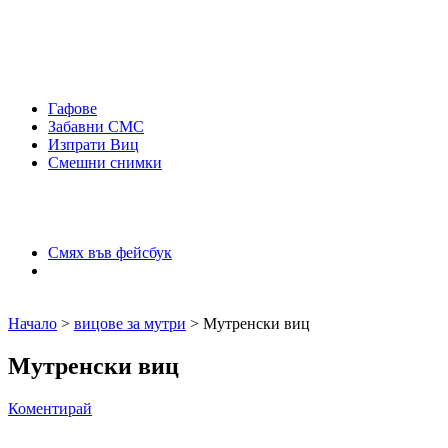
Гафове
Забавни СМС
Изпрати Виц
Смешни снимки
Смях във фейсбук
Начало
>
вицове за мутри
> Мутренски виц
Мутренски виц
Коментирай