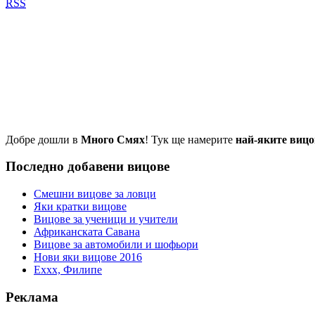
RSS
Добре дошли в
Много Смях
! Тук ще намерите
най-яките вицо
Последно добавени вицове
Смешни вицове за ловци
Яки кратки вицове
Вицове за ученици и учители
Африканската Савана
Вицове за автомобили и шофьори
Нови яки вицове 2016
Еххх, Филипе
Реклама