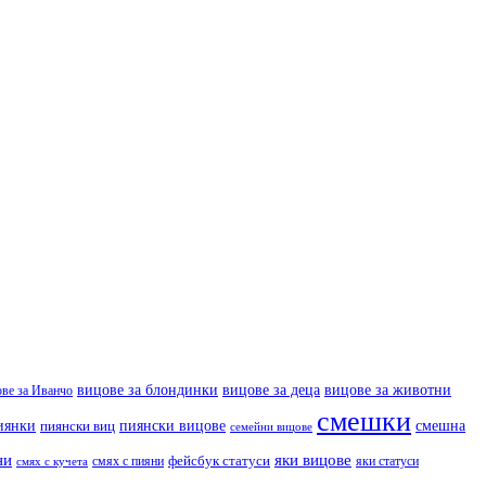
вицове за деца
вицове за животни
вицове за блондинки
ове за Иванчо
смешки
иянки
пиянски вицове
смешна
пиянски виц
семейни вицове
ни
яки вицове
фейсбук статуси
смях с пияни
яки статуси
смях с кучета