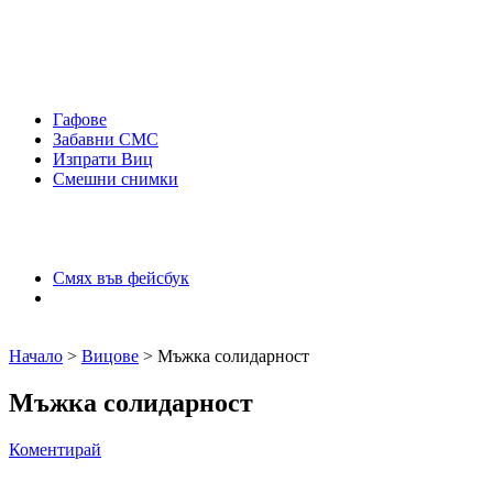
Гафове
Забавни СМС
Изпрати Виц
Смешни снимки
Смях във фейсбук
Начало
>
Вицове
> Мъжка солидарност
Мъжка солидарност
Коментирай