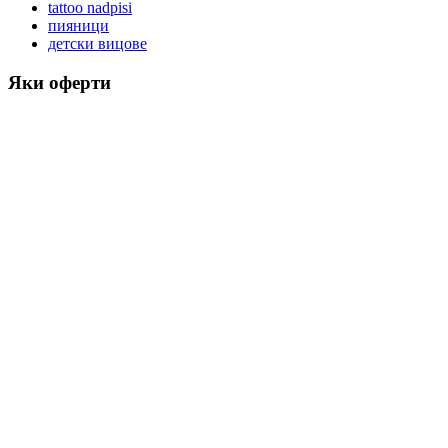
tattoo nadpisi
пияници
детски вицове
Яки оферти