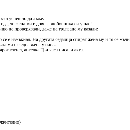
доста успешно да лъже:
седа, че жена ми е довела любовника си у нас!
що не проверявали, даже на тръгване му казали:
о се е измъкнал. На другата седмица спират жена му и тя се мъч
ъжа ми е с една жена у нас…
арогасител, аптечка.Три часа писали акта.
ължително)