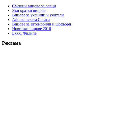
Смешни вицове за ловци
Яки кратки вицове
Вицове за ученици и учители
Африканската Савана
Вицове за автомобили и шофьори
Нови яки вицове 2016
Еххх, Филипе
Реклама