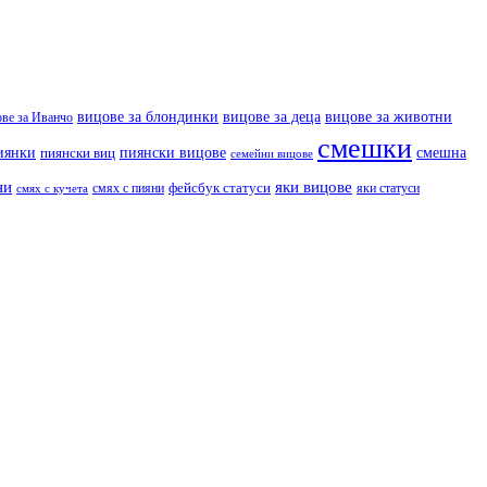
вицове за деца
вицове за животни
вицове за блондинки
ове за Иванчо
смешки
иянки
пиянски вицове
смешна
пиянски виц
семейни вицове
ни
яки вицове
фейсбук статуси
смях с пияни
яки статуси
смях с кучета