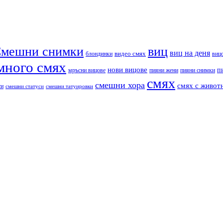
мешни снимки
виц
виц на деня
видео смях
блондинки
виц
много смях
нови вицове
п
пияни снимки
мръсни вицове
пияни жени
смях
смешни хора
смях с живот
си
смешни статуси
смешни татуировки