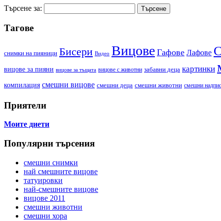
Търсене за:
Тагове
Вицове
С
Бисери
Гафове
Лафове
cнимки на пияници
Видео
картинки
вицове за пияни
забавни деца
вицове с животни
вицове за тъщата
смешни вицове
компилация
смешни деца
смешни животни
смешни надпи
Приятели
Моите диети
Популярни търсения
смешни снимки
най смешните вицове
татуировки
най-смешните вицове
вицове 2011
смешни животни
смешни хора