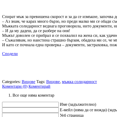
Спират мъж за превишена скорост и за да се измъкне, започва 
– Аз знам, че карах много бързо, но преди малко ми се обади съ
Мъжката солидарност веднага проговорила, нито документи, ни
– И да му дадеш, да се разбере на оня!
Мъжът доволен се прибрал и се похвалил на жена си, как удачн
– Съжалявам, но наистина страшно бързам, обадиха ми се, че м
И като се почнала една проверка – документи, застраховка, пож
Сподели
Categories:
Вицове
Tags:
Вицове
,
мъжка солидарност
Коментари (0)
Коментирай
Все още няма коментар
Име (задължително)
Е-мейл (няма да се вижда) (зад
Уеб страница