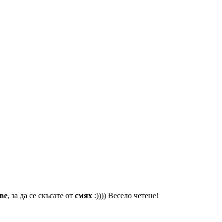
ве
, за да се скъсате от
смях
:)))) Весело четене!