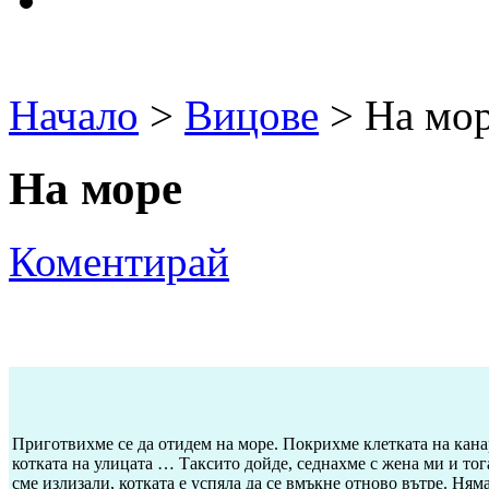
Начало
>
Вицове
> На мо
На море
Коментирай
Приготвихме се да отидем на море. Покрихме клетката на кан
котката на улицата … Таксито дойде, седнахме с жена ми и тога
сме излизали, котката е успяла да се вмъкне отново вътре. Ням