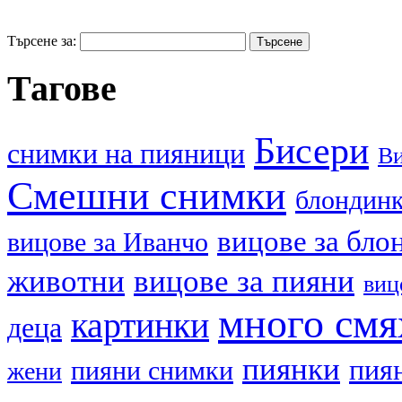
Търсене за:
Тагове
Бисери
cнимки на пияници
В
Смешни снимки
блондин
вицове за бло
вицове за Иванчо
животни
вицове за пияни
виц
много смя
картинки
деца
пиянки
пия
пияни снимки
жени