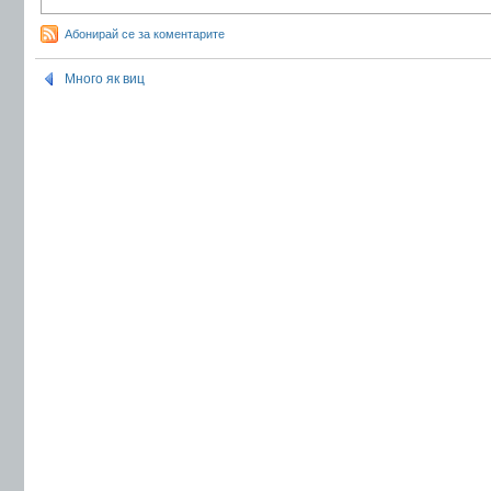
Абонирай се за коментарите
Много як виц