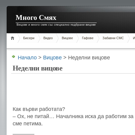
Много Смях
Вицове и много смях със специално подбрани вицове
Бисери
Видео
Вицове
Гафове
Забавни СМС
И
Начало
>
Вицове
> Неделни вицове
Неделни вицове
Как върви работата?
– Ох, не питай… Началника иска да работим за 
сме петима.
————