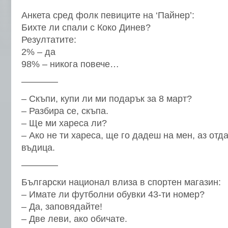
Анкета сред фолк певиците на ‘Пайнер’:
Бихте ли спали с Коко Динев?
Резултатите:
2% – да
98% – никога повече…
————
– Скъпи, купи ли ми подарък за 8 март?
– Разбира се, скъпа.
– Ще ми хареса ли?
– Ако не ти хареса, ще го дадеш на мен, аз отд
въдица.
————
Български национал влиза в спортен магазин:
– Имате ли футболни обувки 43-ти номер?
– Да, заповядайте!
– Две леви, ако обичате.