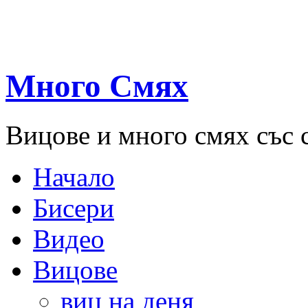
Много Смях
Вицове и много смях със 
Начало
Бисери
Видео
Вицове
виц на деня