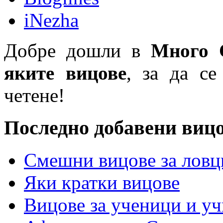
iNezha
Добре дошли в
Много 
яките вицове
, за да се
четене!
Последно добавени виц
Смешни вицове за ловц
Яки кратки вицове
Вицове за ученици и у