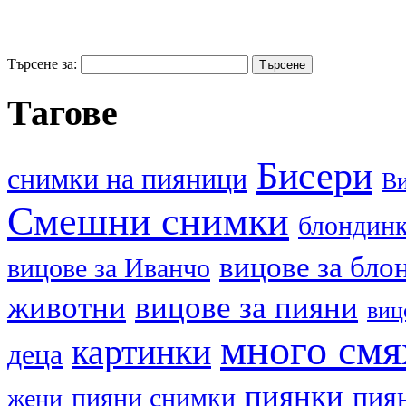
Търсене за:
Тагове
Бисери
cнимки на пияници
В
Смешни снимки
блондин
вицове за бло
вицове за Иванчо
животни
вицове за пияни
виц
много смя
картинки
деца
пиянки
пия
пияни снимки
жени