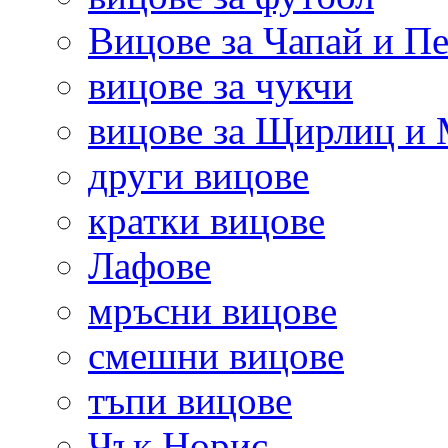
Вицове за Чапай и Пе
вицове за чукчи
вицове за Щирлиц и
други вицове
кратки вицове
Лафове
мръсни вицове
смешни вицове
тъпи вицове
Чък Норис