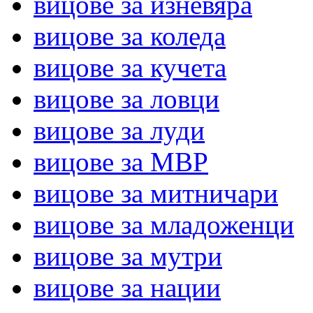
вицове за изневяра
вицове за коледа
вицове за кучета
вицове за ловци
вицове за луди
вицове за МВР
вицове за митничари
вицове за младоженци
вицове за мутри
вицове за нации