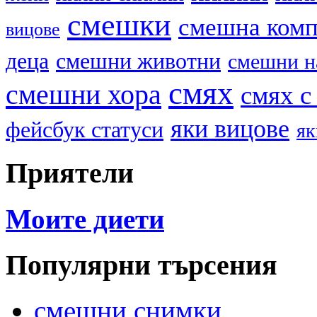
смешки
смешна ком
вицове
деца
смешни животни
смешни н
смях
смешни хора
смях с
яки вицове
фейсбук статуси
як
Приятели
Моите диети
Популярни търсения
смешни снимки