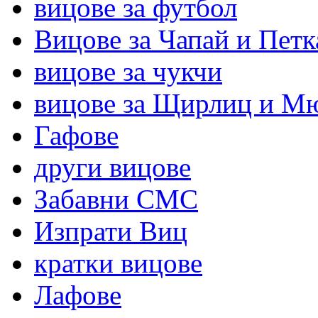
вицове за футбол
Вицове за Чапай и Петк
вицове за чукчи
вицове за Щирлиц и М
Гафове
други вицове
Забавни СМС
Изпрати Виц
кратки вицове
Лафове