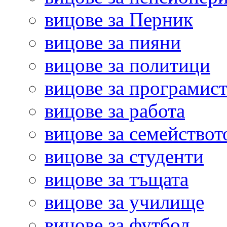
вицове за Перник
вицове за пияни
вицове за политици
вицове за програмис
вицове за работа
вицове за семействот
вицове за студенти
вицове за тъщата
вицове за училище
вицове за футбол