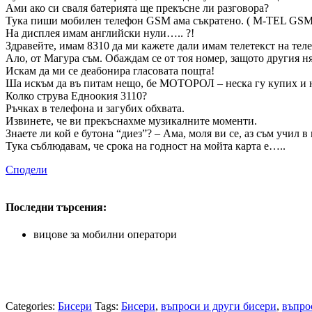
Ами ако си сваля батерията ще прекъсне ли разговора?
Тука пиши мобилен телефон GSM ама съкратено. ( M-TEL GSM
На дисплея имам английски нули….. ?!
Здравейте, имам 8310 да ми кажете дали имам телетекст на тел
Ало, от Магура съм. Обаждам се от тоя номер, защото другия ня
Искам да ми се деабонира гласовата пощта!
Ша искъм да въ питам нещо, бе МОТОРОЛ – неска гу купих и 
Колко струва Едноокия 3110?
Ръчках в телефона и загубих обхвата.
Извинете, че ви прекъснахме музикалните моменти.
Знаете ли кой е бутона “диез”? – Ама, моля ви се, аз съм учил 
Тука съблюдавам, че срока на годност на мойта карта е…..
Сподели
Последни търсения:
вицове за мобилни оператори
Categories:
Бисери
Tags:
Бисери
,
въпроси и други бисери
,
въпро