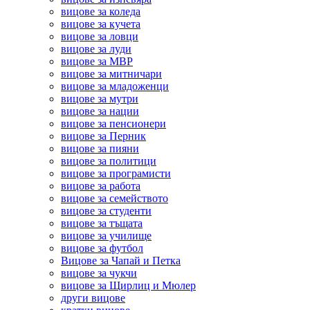
вицове за коледа
вицове за кучета
вицове за ловци
вицове за луди
вицове за МВР
вицове за митничари
вицове за младоженци
вицове за мутри
вицове за нации
вицове за пенсионери
вицове за Перник
вицове за пияни
вицове за политици
вицове за програмисти
вицове за работа
вицове за семейството
вицове за студенти
вицове за тъщата
вицове за училище
вицове за футбол
Вицове за Чапай и Петка
вицове за чукчи
вицове за Щирлиц и Мюлер
други вицове