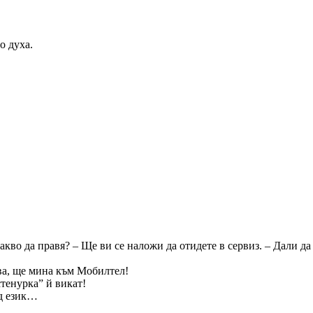
о духа.
акво да правя? – Ще ви се наложи да отидете в сервиз. – Дали да
ва, ще мина към Мобилтел!
стенурка” й викат!
жд език…