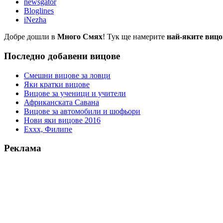
newsgator
Bloglines
iNezha
Добре дошли в
Много Смях
! Тук ще намерите
най-яките вицо
Последно добавени вицове
Смешни вицове за ловци
Яки кратки вицове
Вицове за ученици и учители
Африканската Савана
Вицове за автомобили и шофьори
Нови яки вицове 2016
Еххх, Филипе
Реклама