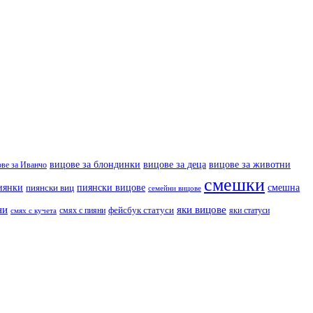
вицове за деца
вицове за животни
вицове за блондинки
ове за Иванчо
смешки
иянки
пиянски вицове
смешна
пиянски виц
семейни вицове
ни
яки вицове
фейсбук статуси
смях с пияни
яки статуси
смях с кучета