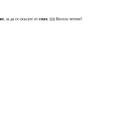
ве
, за да се скъсате от
смях
:)))) Весело четене!