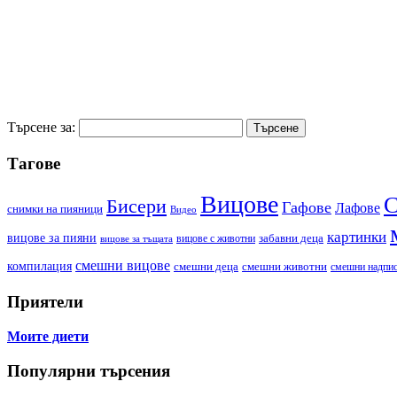
Търсене за:
Тагове
Вицове
С
Бисери
Гафове
Лафове
cнимки на пияници
Видео
картинки
вицове за пияни
забавни деца
вицове с животни
вицове за тъщата
смешни вицове
компилация
смешни деца
смешни животни
смешни надпи
Приятели
Моите диети
Популярни търсения