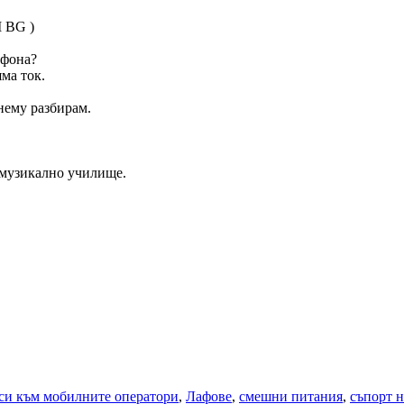
 BG )
ефона?
ма ток.
нему разбирам.
в музикално училище.
си към мобилните оператори
,
Лафове
,
смешни питания
,
съпорт н