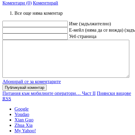
Коментари (0)
Коментирай
Все още няма коментар
Име (задължително)
Е-мейл (няма да се вижда) (зад
Уеб страница
Абонирай се за коментарите
Питания към мобилните оператори… Част II
Пиянски вицове
RSS
Google
Youdao
Xian Guo
Zhua Xia
My Yahoo!