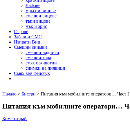
кратки вицове
Лафове
мръсни вицове
смешни вицове
тъпи вицове
Чък Норис
Гафове
Забавни СМС
Изпрати Виц
Смешни снимки
смешни надписи
смешни хора
смях с животни
снимки на пияници
Смях във фейсбук
Начало
>
Бисери
> Питания към мобилните оператори… Част I
Питания към мобилните оператори… Ча
Коментирай