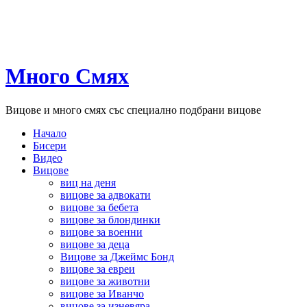
Много Смях
Вицове и много смях със специално подбрани вицове
Начало
Бисери
Видео
Вицове
виц на деня
вицове за адвокати
вицове за бебета
вицове за блондинки
вицове за военни
вицове за деца
Вицове за Джеймс Бонд
вицове за евреи
вицове за животни
вицове за Иванчо
вицове за изневяра