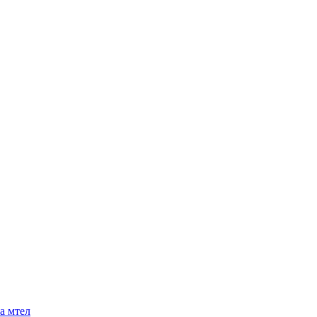
а мтел