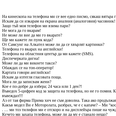
На кинескопа на телефона ми се вее едно писмо, сякаш вятъра г
Искам да си изкарам на екрана аналния (аналоговия) часовник!
Защо тъй моя телефон ми взима пари?
Не мога да го вкарам!
Не може ли вие да ми го вкарате?
Ще ми кажете ли пунк кода?
От Самсунг на Алкател може ли да се хвърлят картинки?
Телефона го вкарах на английски!
Телефона на областния център да ми кажете (SMS).
Диспечерката дигна!
Може ли да ми викнете такси?
Обаждах се на тон-оператор!
Картата говори английски!
Искам да изтегля гласовата поща.
Мога ли да записвам жени?
Кое е по-добре да избера; 24 часа или 1 ден?!
Въведох 5-цифрен код за защита на телефона, но не го помня. К
въвеждал!!!
Аз от тая фирма Прима хич не съм доволна. Така ако продължа
Какъв модел Ви е Моторолата, разбрах, че е с капаче? – Ми “ко
. … ми тоз тилифон ми е отскоро и на дисплейъра пише на чу
Кучето ми захапа телефона, може ли да му е станало нещо?