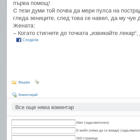
първа помощ!
С тези думи той почва да мери пулса на постра
гледа зениците, след това се навел, да му чу
Жената:
– Когато стигнете до точката „извикайте лекар“,
Сподели
Вицове
Коментирай
Все още няма коментар
Име (задължително)
Е-мейл (няма да се вижда) (задължите
Уеб страница