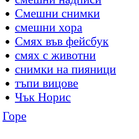
Смешни снимки
смешни хора
Смях във фейсбук
смях с животни
снимки на пияници
тъпи вицове
Чък Норис
Горе