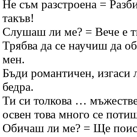
Не съм разстроена = Разби
такъв!
Слушаш ли ме? = Вече е т
Трябва да се научиш да о
мен.
Бъди романтичен, изгаси 
бедра.
Ти си толкова … мъжестве
освен това много се потиш
Обичаш ли ме? = Ще поис