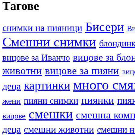
Тагове
Бисери
cнимки на пияници
В
Смешни снимки
блондин
вицове за бло
вицове за Иванчо
животни
вицове за пияни
виц
много смя
картинки
деца
пиянки
пия
пияни снимки
жени
смешки
смешна ком
вицове
деца
смешни животни
смешни н