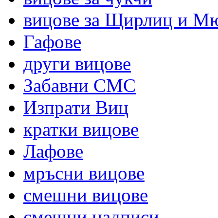
вицове за Щирлиц и М
Гафове
други вицове
Забавни СМС
Изпрати Виц
кратки вицове
Лафове
мръсни вицове
смешни вицове
смешни надписи