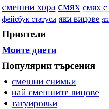
смях
смешни хора
смях с
яки вицове
фейсбук статуси
як
Приятели
Моите диети
Популярни търсения
смешни снимки
най смешните вицове
татуировки