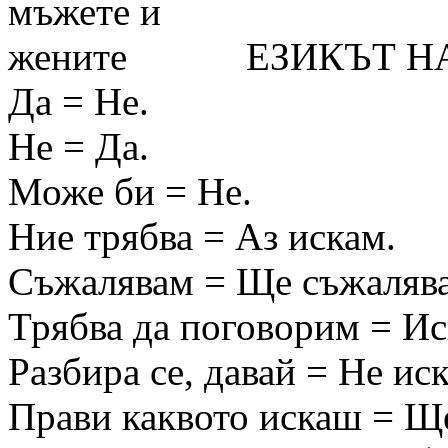
ЕЗИКЪТ Н
Да = Не.
Не = Да.
Може би = Не.
Ние трябва = Аз искам.
Съжалявам = Ще съжаляв
Трябва да поговорим = Ис
Разбира се, давай = Не ис
Прави каквото искаш = Ще