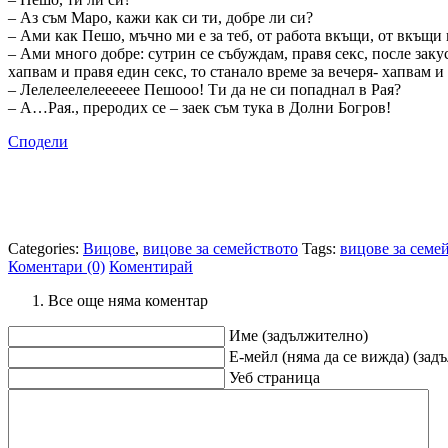
– Аз съм Маро, кажи как си ти, добре ли си?
– Ами как Пешо, мъчно ми е за теб, от работа вкъщи, от вкъщи
– Ами много добре: сутрин се събуждам, правя секс, после закус
хапвам и правя един секс, то станало време за вечеря- хапвам 
– Лелелеелелееееее Пешооо! Ти да не си попаднал в Рая?
– А…Рая., преродих се – заек съм тука в Долни Богров!
Сподели
Categories:
Вицове
,
вицове за семейството
Tags:
вицове за семе
Коментари (0)
Коментирай
Все още няма коментар
Име (задължително)
Е-мейл (няма да се вижда) (зад
Уеб страница