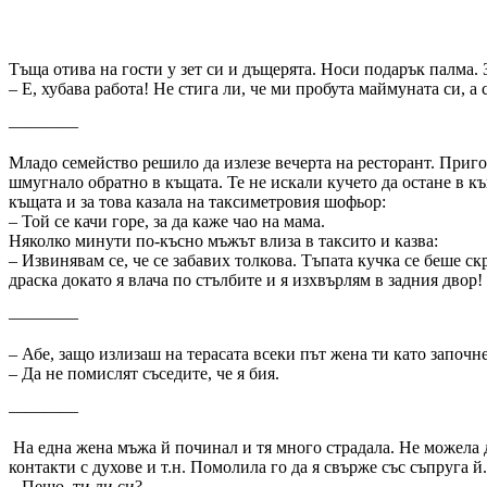
Тъща отива на гости у зет си и дъщерята. Носи подарък палма. 
– Е, хубава работа! Не стига ли, че ми пробута маймуната си, а
————
Младо семейство решило да излезе вечерта на ресторант. Пригот
шмугнало обратно в къщата. Те не искали кучето да остане в къ
къщата и за това казала на таксиметровия шофьор:
– Той се качи горе, за да каже чао на мама.
Няколко минути по-късно мъжът влиза в таксито и казва:
– Извинявам се, че се забавих толкова. Тъпата кучка се беше скр
драска докато я влача по стълбите и я изхвърлям в задния двор!
————
– Абе, защо излизаш на терасата всеки път жена ти като започне
– Да не помислят съседите, че я бия.
————
На една жена мъжа й починал и тя много страдала. Не можела да
контакти с духове и т.н. Помолила го да я свърже със съпруга й
– Пешо, ти ли си?