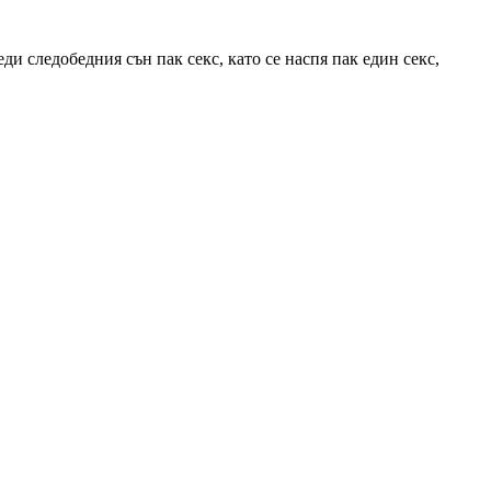
еди следобедния сън пак секс, като се наспя пак един секс,