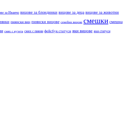
вицове за деца
вицове за животни
вицове за блондинки
ове за Иванчо
смешки
иянки
пиянски вицове
смешна
пиянски виц
семейни вицове
ни
яки вицове
фейсбук статуси
смях с пияни
яки статуси
смях с кучета