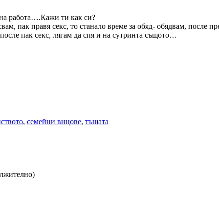
 на работа….Кажи ти как си?
вам, пак правя секс, то станало време за обяд- обядвам, после пр
и после пак секс, лягам да спя и на сутринта същото…
йството
,
семейни вицове
,
тъщата
ължително)