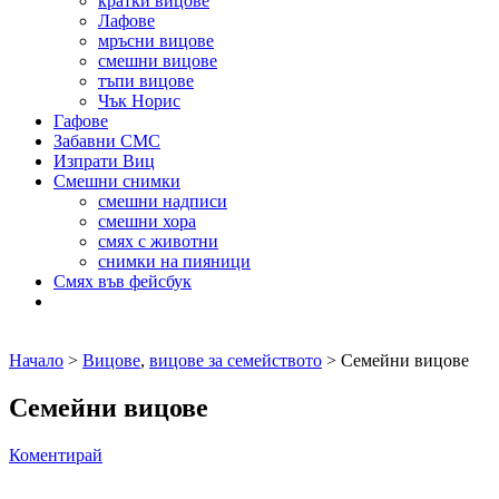
кратки вицове
Лафове
мръсни вицове
смешни вицове
тъпи вицове
Чък Норис
Гафове
Забавни СМС
Изпрати Виц
Смешни снимки
смешни надписи
смешни хора
смях с животни
снимки на пияници
Смях във фейсбук
Начало
>
Вицове
,
вицове за семейството
> Семейни вицове
Семейни вицове
Коментирай