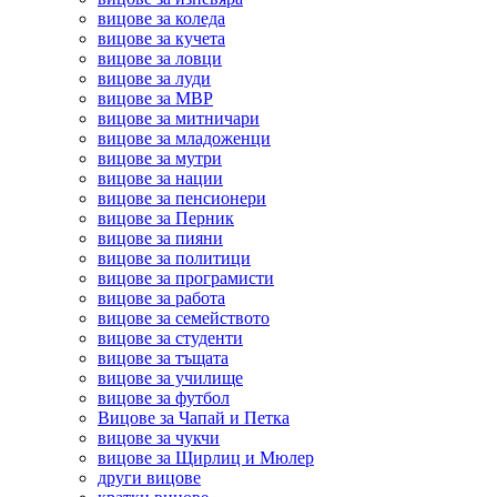
вицове за коледа
вицове за кучета
вицове за ловци
вицове за луди
вицове за МВР
вицове за митничари
вицове за младоженци
вицове за мутри
вицове за нации
вицове за пенсионери
вицове за Перник
вицове за пияни
вицове за политици
вицове за програмисти
вицове за работа
вицове за семейството
вицове за студенти
вицове за тъщата
вицове за училище
вицове за футбол
Вицове за Чапай и Петка
вицове за чукчи
вицове за Щирлиц и Мюлер
други вицове