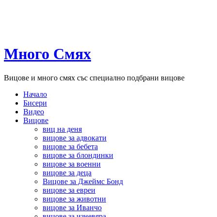
Много Смях
Вицове и много смях със специално подбрани вицове
Начало
Бисери
Видео
Вицове
виц на деня
вицове за адвокати
вицове за бебета
вицове за блондинки
вицове за военни
вицове за деца
Вицове за Джеймс Бонд
вицове за евреи
вицове за животни
вицове за Иванчо
вицове за изневяра