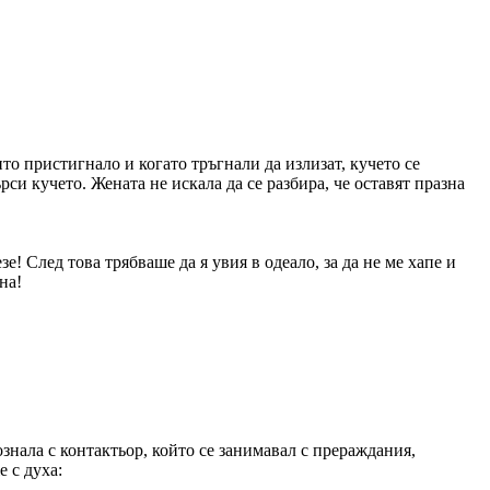
ито пристигнало и когато тръгнали да излизат, кучето се
си кучето. Жената не искала да се разбира, че оставят празна
зе! След това трябваше да я увия в одеало, за да не ме хапе и
на!
знала с контактьор, който се занимавал с прераждания,
е с духа: