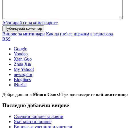
Абонирай се за коментарите
Вицове за митничари
Как да (не) се държим в асансьора
RSS
Google
Youdao
Xian Guo
Zhua Xia
My Yahoo!
newsgator
Bloglines
iNezha
Добре дошли в
Много Смях
! Тук ще намерите
най-яките вицо
Последно добавени вицове
Смешни вицове за ловци
Яки кратки вицове
Вицове за ученици и учители