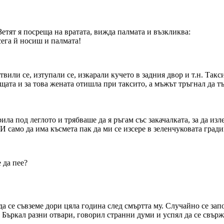
Зетят я посреща на вратата, вижда палмата и възкликва:
 сега й носиш и палмата!
вили се, изтупали се, изкарали кучето в задния двор и т.н. Такс
щата и за това жената отишла при таксито, а мъжът тръгнал да тър
ила под леглото и трябваше да я ръгам със закачалката, за да изле
 И само да има късмета пак да ми се изсере в зеленчуковата гради
 да пее?
 се съвземе дори цяла година след смъртта му. Случайно се запо
. Бъркал разни отвари, говорил странни думи и успял да се свърж