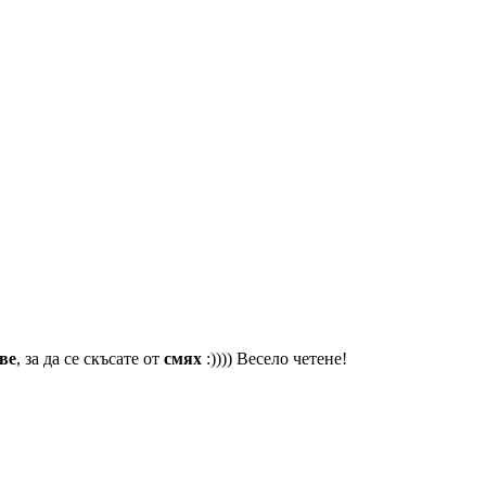
ве
, за да се скъсате от
смях
:)))) Весело четене!