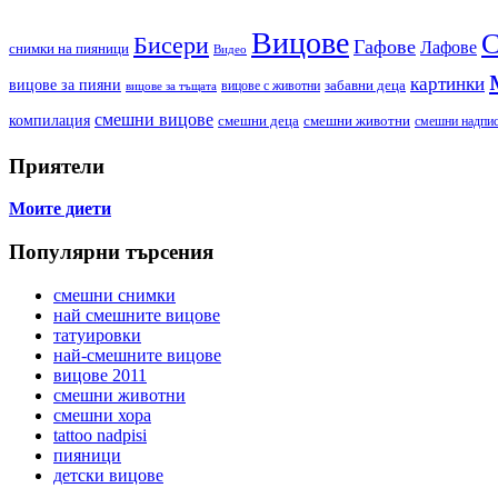
Вицове
С
Бисери
Гафове
Лафове
cнимки на пияници
Видео
картинки
вицове за пияни
забавни деца
вицове с животни
вицове за тъщата
смешни вицове
компилация
смешни деца
смешни животни
смешни надпи
Приятели
Моите диети
Популярни търсения
смешни снимки
най смешните вицове
татуировки
най-смешните вицове
вицове 2011
смешни животни
смешни хора
tattoo nadpisi
пияници
детски вицове