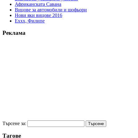
Африканската Савана
Вицове за автомобили и шофьори
Нови яки вицове 2016
Еххх, Филипе
Реклама
Търсене за:
Тагове