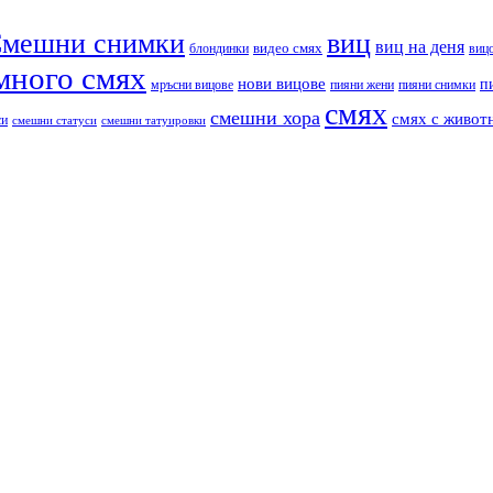
мешни снимки
виц
виц на деня
видео смях
блондинки
виц
много смях
нови вицове
п
пияни снимки
мръсни вицове
пияни жени
смях
смешни хора
смях с живот
си
смешни статуси
смешни татуировки