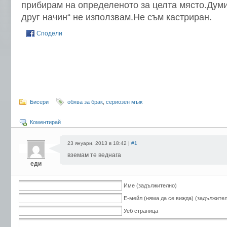
прибирам на определеното за целта място.Думи
друг начин“ не използвам.Не съм кастриран.
Сподели
Бисери
обява за брак
,
сериозен мъж
Коментирай
23 януари, 2013 в 18:42 |
#1
вземам те веднага
еди
Име (задължително)
Е-мейл (няма да се вижда) (задължите
Уеб страница