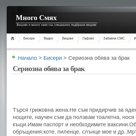
Много Смях
Вицове и много смях със специално подбрани вицове
Бисери
Видео
Вицове
Гафове
Забавни СМС
И
Начало
>
Бисери
> Сериозна обява за брак
Сериозна обява за брак
Търся грижовна жена.Не съм придирчив за яден
нощите, научен съм да ползвам тоалетна, нося 
къщи.Имам паспорт и необходимите ваксини.О
обръщения:коте, пиленце, слънце мое и др..Мр