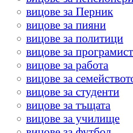
вицове за Перник
вицове за пияни
вицове за политици
вицове за програмис
вицове за работа
вицове за семействот
вицове за студенти
вицове за тъщата
вицове за училище
вицове за футбол