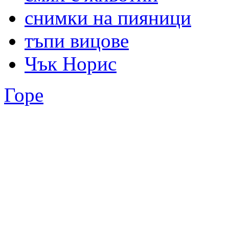
снимки на пияници
тъпи вицове
Чък Норис
Горе