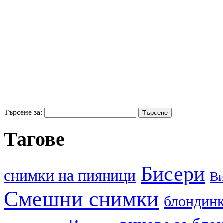
Търсене за:
Тагове
Бисери
cнимки на пияници
В
Смешни снимки
блондин