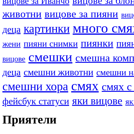
вицове за бло
вицове за Иванчо
животни
вицове за пияни
виц
много смя
картинки
деца
пиянки
пия
пияни снимки
жени
смешки
смешна ком
вицове
деца
смешни животни
смешни н
смях
смешни хора
смях с
яки вицове
фейсбук статуси
як
Приятели