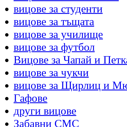
вицове за студенти
вицове за тъщата
вицове за училище
вицове за футбол
Вицове за Чапай и Петк
вицове за чукчи
вицове за Щирлиц и М
Гафове
други вицове
Забавни СМС