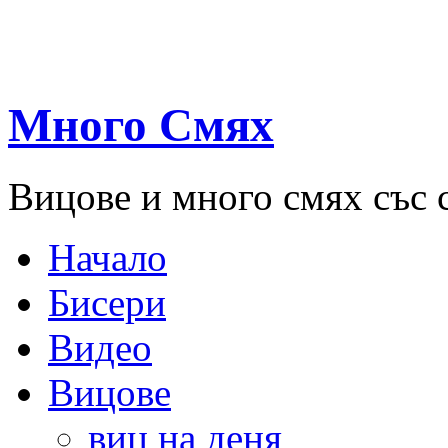
Много Смях
Вицове и много смях със 
Начало
Бисери
Видео
Вицове
виц на деня