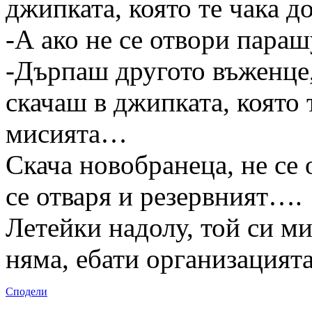
джипката, която те чака 
-А ако не се отвори параш
-Дърпаш другото въженце,
скачаш в джипката, която
мисията…
Скача новобранеца, не се 
се отваря и резервният….
Летейки надолу, той си ми
няма, ебати организация
Сподели