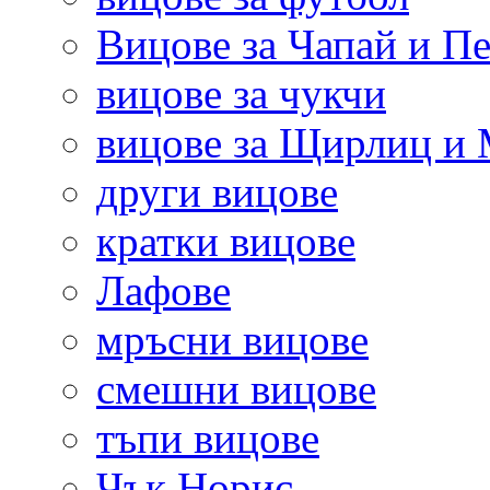
Вицове за Чапай и Пе
вицове за чукчи
вицове за Щирлиц и
други вицове
кратки вицове
Лафове
мръсни вицове
смешни вицове
тъпи вицове
Чък Норис