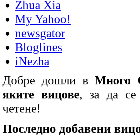
Zhua Xia
My Yahoo!
newsgator
Bloglines
iNezha
Добре дошли в
Много 
яките вицове
, за да се
четене!
Последно добавени виц