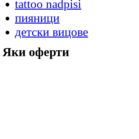
tattoo nadpisi
пияници
детски вицове
Яки оферти