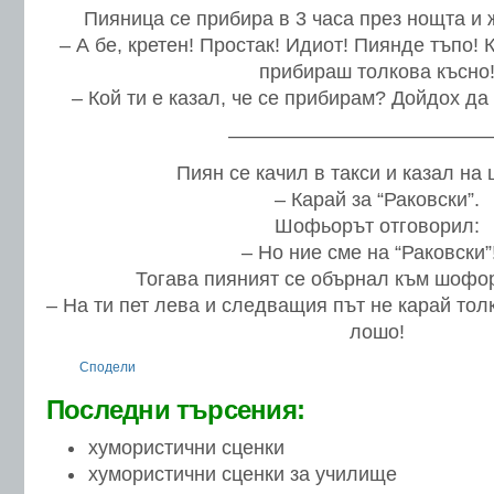
Пияница се прибира в 3 часа през нощта и 
– А бе, кретен! Простак! Идиот! Пиянде тъпо! К
прибираш толкова късно
– Кой ти е казал, че се прибирам? Дойдох д
—————————————
Пиян се качил в такси и казал на
– Карай за “Раковски”.
Шофьорът отговорил:
– Но ние сме на “Раковски”
Тогава пияният се обърнал към шофор
– На ти пет лева и следващия път не карай толк
лошо!
Сподели
Последни търсения:
хумористични сценки
хумористични сценки за училище