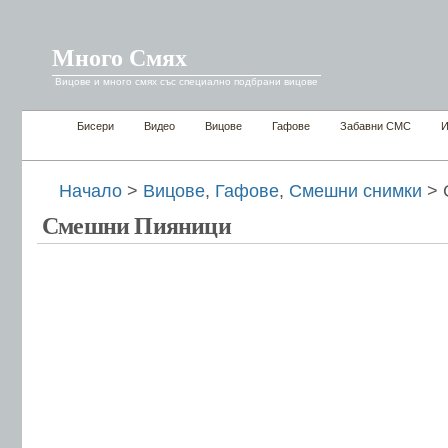
Много Смях
Вицове и много смях със специално подбрани вицове
Бисери
Видео
Вицове
Гафове
Забавни СМС
И
Начало
>
Вицове
,
Гафове
,
Смешни снимки
> 
Смешни Пияници