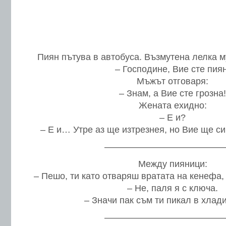
Пиян пътува в автобуса. Възмутена лелка м
– Господине, Вие сте пиян
Мъжът отговаря:
– Знам, а Вие сте грозна!
Жената ехидно:
– Е и?
– Е и… Утре аз ще изтрезнея, но Вие ще с
—————————————
Между пияници:
– Пешо, ти като отваряш вратата на кенефа,
– Не, паля я с ключа.
– Значи пак съм ти пикал в хла
—————————————