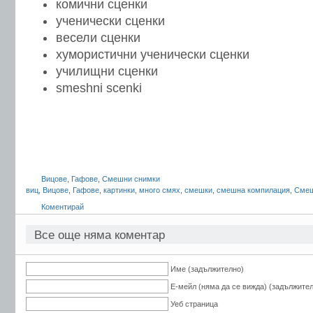
комични сценки
ученически сценки
весели сценки
хумористични ученически сценки
училищни сценки
smeshni scenki
Вицове
,
Гафове
,
Смешни снимки
виц
,
Вицове
,
Гафове
,
картинки
,
много смях
,
смешки
,
смешна компилация
,
Смеш
Коментирай
Все още няма коментар
Име (задължително)
Е-мейл (няма да се вижда) (задължите
Уеб страница