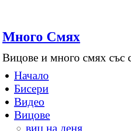
Много Смях
Вицове и много смях със 
Начало
Бисери
Видео
Вицове
виц на деня