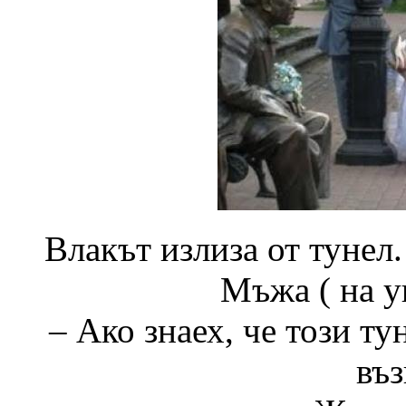
Влакът излиза от тунел
Мъжа ( на у
– Ако знаех, че този ту
въз