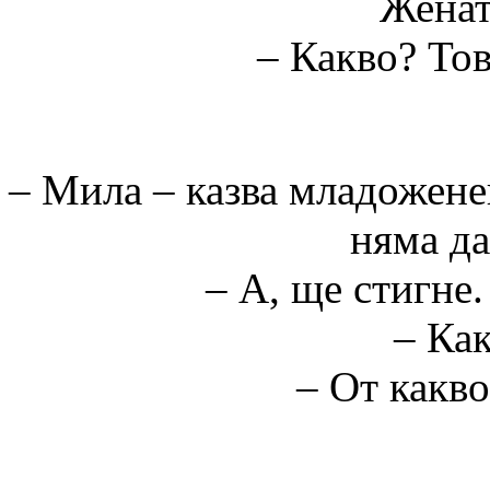
Женат
– Какво? Тов
– Мила – казва младоженец
няма да
– А, ще стигне.
– Как
– От какв