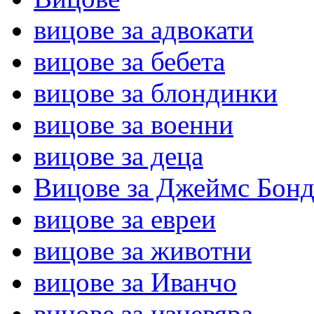
вицове за адвокати
вицове за бебета
вицове за блондинки
вицове за военни
вицове за деца
Вицове за Джеймс Бон
вицове за евреи
вицове за животни
вицове за Иванчо
вицове за изневяра