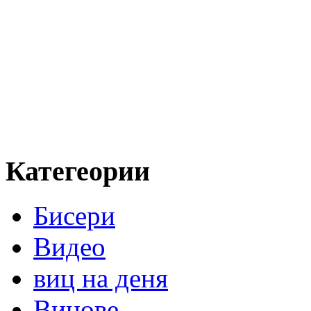
Категеории
Бисери
Видео
виц на деня
Вицове