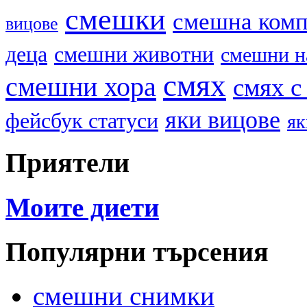
смешки
смешна ком
вицове
деца
смешни животни
смешни н
смях
смешни хора
смях с
яки вицове
фейсбук статуси
як
Приятели
Моите диети
Популярни търсения
смешни снимки