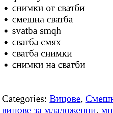
снимки от сватби
смешна сватба
svatba smqh
сватба смях
сватба снимки
снимки на сватби
Categories:
Вицове
,
Смешн
вицове за младоженци
,
мн