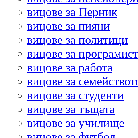
вицове за Перник
вицове за пияни
вицове за политици
вицове за програмис
вицове за работа
вицове за семействот
вицове за студенти
вицове за тъщата
вицове за училище
вицове за футбол