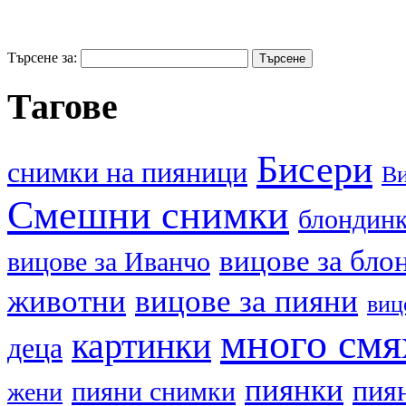
Търсене за:
Тагове
Бисери
cнимки на пияници
В
Смешни снимки
блондин
вицове за бло
вицове за Иванчо
животни
вицове за пияни
виц
много смя
картинки
деца
пиянки
пия
пияни снимки
жени