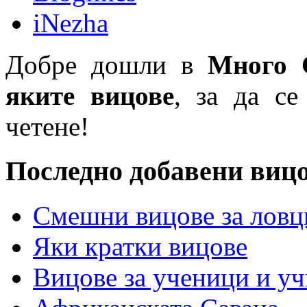
iNezha
Добре дошли в
Много 
яките вицове
, за да се
четене!
Последно добавени виц
Смешни вицове за ловц
Яки кратки вицове
Вицове за ученици и у