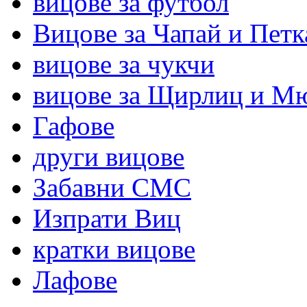
вицове за футбол
Вицове за Чапай и Петк
вицове за чукчи
вицове за Щирлиц и М
Гафове
други вицове
Забавни СМС
Изпрати Виц
кратки вицове
Лафове