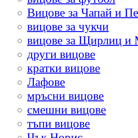
Вицове за Чапай и Пе
вицове за чукчи
вицове за Щирлиц и
други вицове
кратки вицове
Лафове
мръсни вицове
смешни вицове
тъпи вицове
Чък Норис