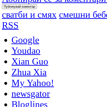
сватби и смях
смешни беб
RSS
Google
Youdao
Xian Guo
Zhua Xia
My Yahoo!
newsgator
Bloglines