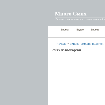
Много Смях
Вицове и много смях със специално подбр
Бисери
Видео
Вицове
Начало
>
Вицове
,
смешни надписи
,
смях по български