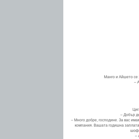
Манго и Айшето се 
– 
Циг
– Добър д
– Много добре, господине. За вас им
компания. Вашата годишна заплата
шофь
– 