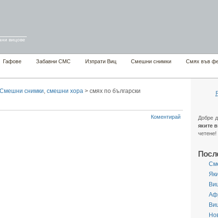
ани вицове
Гафове
Забавни СМС
Изпрати Виц
Смешни снимки
Смях във ф
Смешни снимки
,
смешни хора
> смях по български
Коментирай
Добре 
яките 
четене!
Посл
См
Яки
Виц
Аф
Ви
Нов