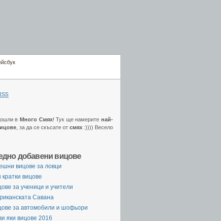
ейсбук
RSS
дошли в
Много Смях
! Тук ще намерите
най-
вицове
, за да се скъсате от
смях
:)))) Весело
едно добавени вицове
ешни вицове за ловци
 кратки вицове
ове за ученици и учители
риканската Савана
цове за автомобили и шофьори
и яки вицове 2016