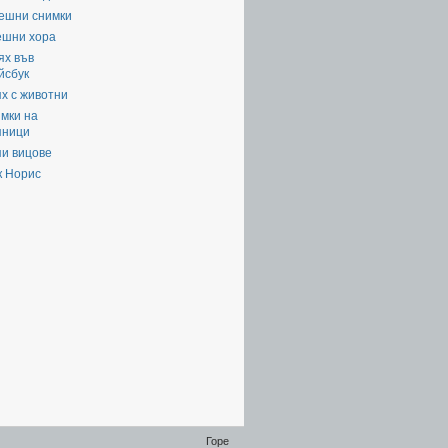
ешни снимки
ешни хора
ях във
йсбук
х с животни
мки на
яници
пи вицове
к Норис
Горе