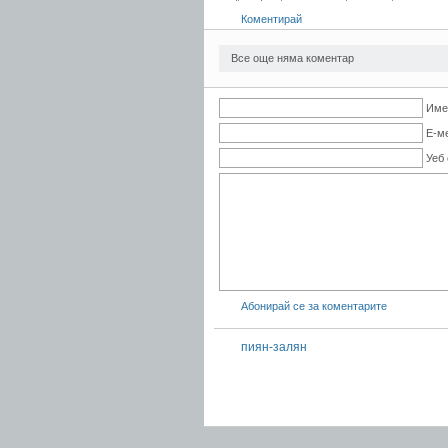
Коментирай
Все още няма коментар
Име
Е-м
Уеб
Абонирай се за коментарите
пиян-залян