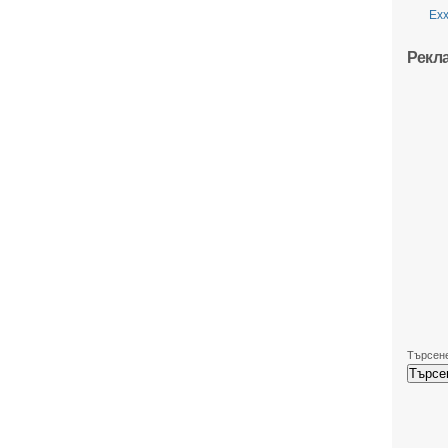
Ехх
Рекл
Търсене