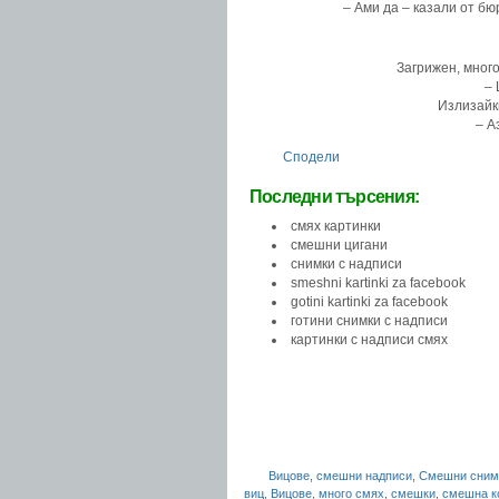
– Ами да – казали от бю
Загрижен, много
– 
Излизайк
– А
Сподели
Последни търсения:
смях картинки
смешни цигани
снимки с надписи
smeshni kartinki za facebook
gotini kartinki za facebook
готини снимки с надписи
картинки с надписи смях
Вицове
,
смешни надписи
,
Смешни сним
виц
,
Вицове
,
много смях
,
смешки
,
смешна к