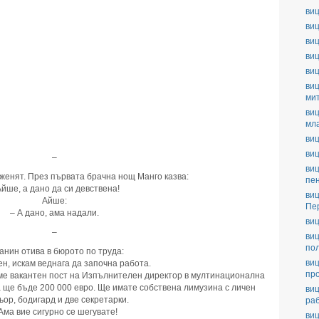
виц
виц
виц
виц
ви
виц
ми
виц
мл
виц
виц
–
виц
женят. През първата брачна нощ Манго казва:
пе
Айше, а дано да си девствена!
виц
Айше:
Пе
– А дано, ама надали.
виц
–
виц
по
анин отива в бюрото по труда:
виц
ен, искам веднага да започна работа.
пр
аме вакантен пост на Изпълнителен директор в мултинационална
 ще бъде 200 000 евро. Ще имате собствена лимузина с личен
виц
ор, бодигард и две секретарки.
ра
Ама вие сигурно се шегувате!
виц