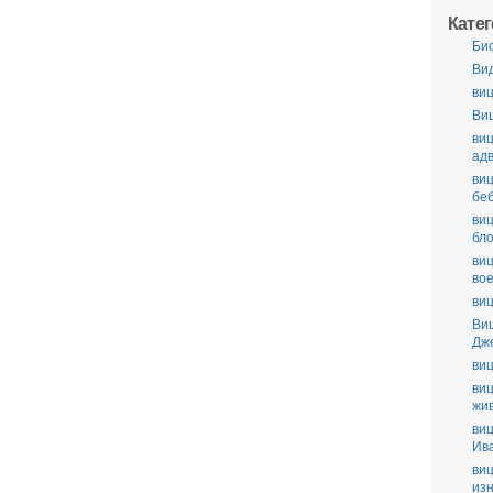
Кате
Би
Ви
виц
Ви
виц
ад
виц
бе
виц
бл
виц
во
виц
Ви
Дж
виц
виц
жи
виц
Ив
виц
из