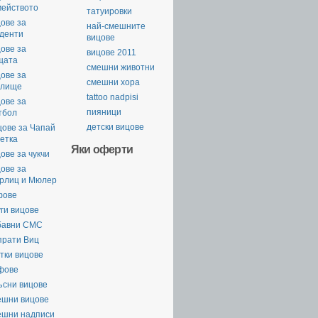
мейството
татуировки
ове за
най-смешните
уденти
вицове
ове за
вицове 2011
щата
смешни животни
ове за
смешни хора
илище
tattoo nadpisi
ове за
пияници
тбол
детски вицове
цове за Чапай
етка
Яки оферти
ове за чукчи
ове за
рлиц и Мюлер
фове
ги вицове
бавни СМС
прати Виц
тки вицове
фове
ъсни вицове
ешни вицове
ешни надписи