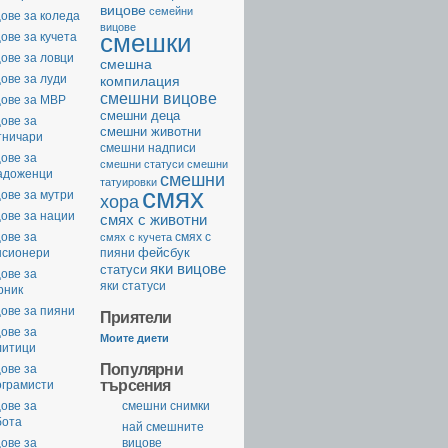
вицове
семейни
ове за коледа
вицове
смешки
ове за кучета
ове за ловци
смешна
ове за луди
компилация
смешни вицове
цове за МВР
смешни деца
ове за
смешни животни
тничари
смешни надписи
ове за
смешни статуси
смешни
адоженци
смешни
татуировки
смях
ове за мутри
хора
ове за нации
смях с животни
ове за
смях с
смях с кучета
фейсбук
нсионери
пияни
яки вицове
статуси
ове за
яки статуси
рник
ове за пияни
Приятели
ове за
Моите диети
литици
Популярни
ове за
търсения
ограмисти
ове за
смешни снимки
бота
най смешните
ове за
вицове