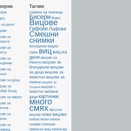
геории
Тагове
cнимки на пияници
сери
Бисери
Видео
део
Вицове
 на деня
Гафове
Лафове
цове
Смешни
ове за
снимки
вокати
видео
блондинки
ове за
виц
виц на
смях
бета
деня
вицове за
ове за
вицове за
Иванчо
ондинки
вицове
блондинки
ове за
за деца
вицове за
енни
животни
вицове за
ове за деца
пияни
вицове за
цове за
вицове с
тъщата
еймс Бонд
забавни
животни
картинки
деца
ове за евреи
много
ове за
смях
вотни
мръсни
нови вицове
ове за
вицове
анчо
пияни жени
пияни
пиянки
снимки
ове за
пиянски
пиянски виц
невяра