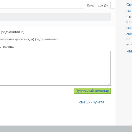
См
Коментари (0)
см
См
фе
смя
 (задължително)
сни
пи
ейл (няма да се вижда) (задължително)
тъ
 страница
Чъ
смешни кучета