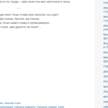
рото по труда – ама нали пък вие започнахте пръв.
се
виц
–
ст
детният Асан отива при сексолог за съвет.
виц
Ще пазиш, братко, ще пазиш.
тъ
и, Асан навел глава и промърморил:
виц
з пазя, ама другите не пазят…
уч
виц
фу
Ви
и П
виц
виц
Щи
Га
дру
За
Из
кра
Ла
мр
см
ки
,
смешни хора
см
омпилация
,
смешни надписи
,
Смешни снимки
,
смях