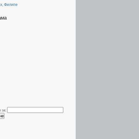
х, Филипе
ама
 за: