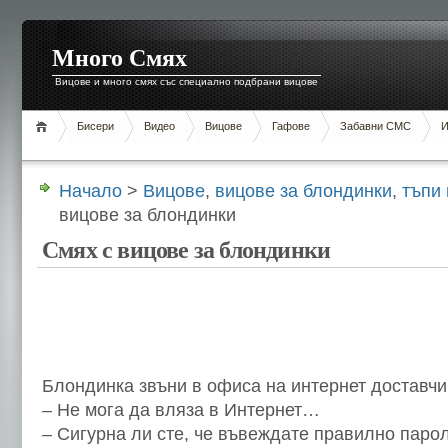
Много Смях
Вицове и много смях със специално подбрани вицове
Бисери
Видео
Вицове
Гафове
Забавни СМС
И
Начало
>
Вицове
,
вицове за блондинки
,
тъпи
вицове за блондинки
Смях с вицове за блондинки
Блондинка звъни в офиса на интернет доставчи
– Не мога да вляза в Интернет…
– Сигурна ли сте, че въвеждате правилно паро