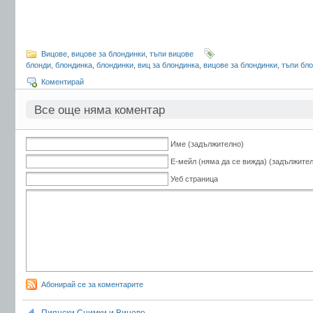
Вицове
,
вицове за блондинки
,
тъпи вицове
блонди
,
блондинка
,
блондинки
,
виц за блондинка
,
вицове за блондинки
,
тъпи бл
Коментирай
Все още няма коментар
Име (задължително)
Е-мейл (няма да се вижда) (задължите
Уеб страница
Абонирай се за коментарите