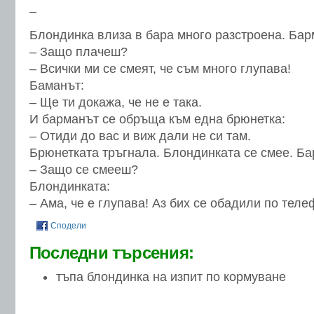
–
Блондинка влиза в бара много разстроена. Бар
– Защо плачеш?
– Всички ми се смеят, че съм много глупава!
Баманът:
– Ще ти докажа, че не е така.
И барманът се обръща към една брюнетка:
– Отиди до вас и виж дали не си там.
Брюнетката тръгнала. Блондинката се смее. Ба
– Защо се смееш?
Блондинката:
– Ама, че е глупава! Аз бих се обадили по теле
Сподели
Последни търсения:
тъпа блондинка на изпит по кормуване