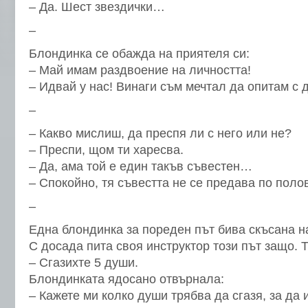
– Да. Шест звездички…
–
Блондинка се обажда на приятеля си:
– Май имам раздвоение на личността!
– Идвай у нас! Винаги съм мечтал да опитам с 
–
– Какво мислиш, да преспя ли с него или не?
– Преспи, щом ти харесва.
– Да, ама той е един такъв съвестен…
– Спокойно, тя съвестта не се предава по поло
–
Една блондинка за пореден път бива скъсана н
С досада пита своя инструктор този път защо. 
– Сгазихте 5 души.
Блондинката ядосано отвърнала:
– Кажете ми колко души трябва да сгазя, за да