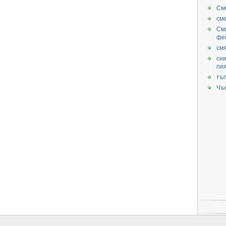
См
см
См
фе
смя
сни
пи
тъ
Чъ