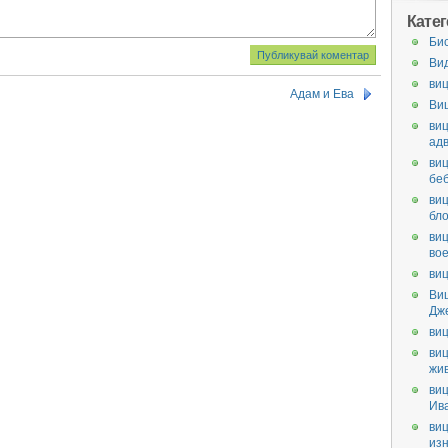
Кате
Би
Ви
виц
Адам и Ева
Ви
виц
ад
виц
бе
виц
бл
виц
во
виц
Ви
Дж
виц
виц
жи
виц
Ив
виц
из