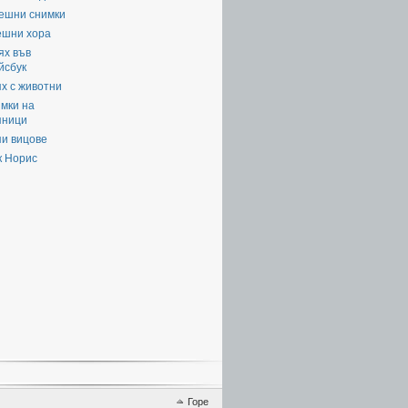
ешни снимки
ешни хора
ях във
йсбук
х с животни
мки на
яници
пи вицове
к Норис
Горе