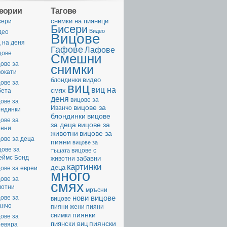
геории
Тагове
cнимки на пияници
сери
Бисери
Видео
део
Вицове
 на деня
Гафове
Лафове
цове
Смешни
ове за
снимки
вокати
видео
блондинки
ове за
виц
виц на
смях
бета
деня
вицове за
ове за
вицове за
Иванчо
ондинки
вицове
блондинки
ове за
за деца
вицове за
енни
животни
вицове за
ове за деца
пияни
вицове за
цове за
вицове с
тъщата
еймс Бонд
забавни
животни
картинки
деца
ове за евреи
много
ове за
смях
вотни
мръсни
нови вицове
ове за
вицове
анчо
пияни жени
пияни
пиянки
снимки
ове за
пиянски
пиянски виц
невяра