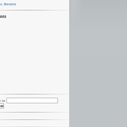
х, Филипе
ама
 за: