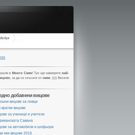
ейсбук
RSS
дошли в
Много Смях
! Тук ще намерите
най-
вицове
, за да се скъсате от
смях
:)))) Весело
едно добавени вицове
ешни вицове за ловци
 кратки вицове
ове за ученици и учители
риканската Савана
цове за автомобили и шофьори
и яки вицове 2016