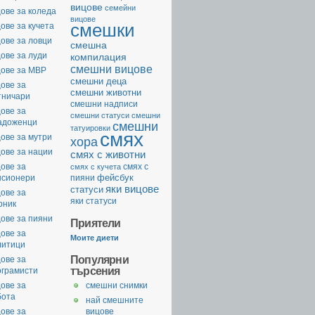
вицове
семейни
ове за коледа
вицове
смешки
ове за кучета
ове за ловци
смешна
ове за луди
компилация
смешни вицове
цове за МВР
смешни деца
ове за
смешни животни
тничари
смешни надписи
ове за
смешни статуси
смешни
адоженци
смешни
татуировки
смях
ове за мутри
хора
ове за нации
смях с животни
ове за
смях с
смях с кучета
фейсбук
нсионери
пияни
яки вицове
статуси
ове за
яки статуси
рник
ове за пияни
Приятели
ове за
Моите диети
литици
Популярни
ове за
търсения
ограмисти
ове за
смешни снимки
бота
най смешните
ове за
вицове