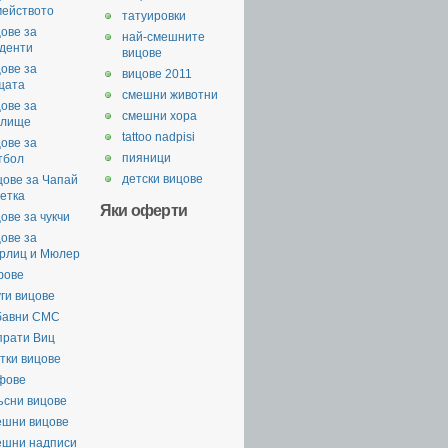
мейството
татуировки
ове за
най-смешните
уденти
вицове
ове за
вицове 2011
щата
смешни животни
ове за
смешни хора
илище
tattoo nadpisi
ове за
пияници
тбол
детски вицове
цове за Чапай
етка
Яки оферти
ове за чукчи
ове за
рлиц и Мюлер
фове
ги вицове
бавни СМС
прати Виц
тки вицове
фове
ъсни вицове
ешни вицове
ешни надписи