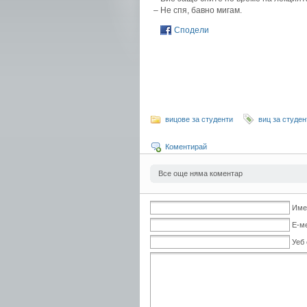
– Не спя, бавно мигам.
Сподели
вицове за студенти
виц за студен
Коментирай
Все още няма коментар
Име
Е-м
Уеб