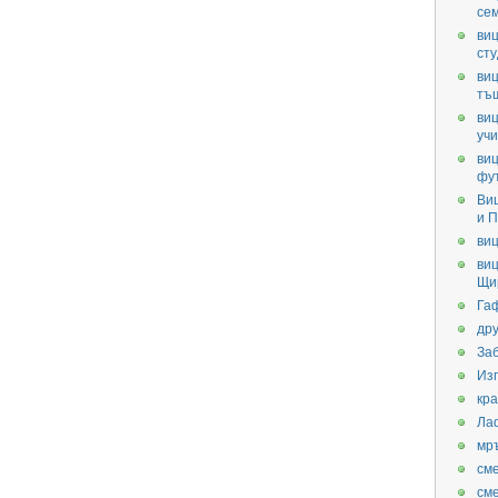
се
виц
ст
виц
тъ
виц
уч
виц
фу
Ви
и П
виц
виц
Щи
Га
дру
За
Из
кра
Ла
мр
см
см