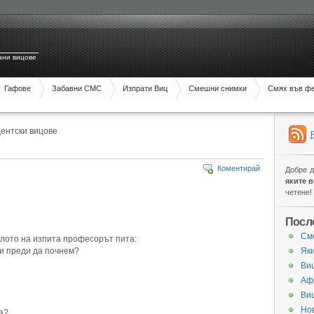
ани вицове
Гафове
Забавни СМС
Изпрати Виц
Смешни снимки
Смях във ф
ентски вицове
Коментирай
Добре 
яките 
четене!
Посл
См
алото на изпита професорът пита:
ти преди да почнем?
Яки
Виц
Аф
Ви
Нов
а?