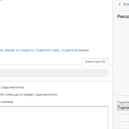
Ехх
Рекл
ти
,
вицове за студенти
,
студентите смях
,
студентски вицове
Коментари (0)
 (задължително)
ейл (няма да се вижда) (задължително)
 страница
Търсене