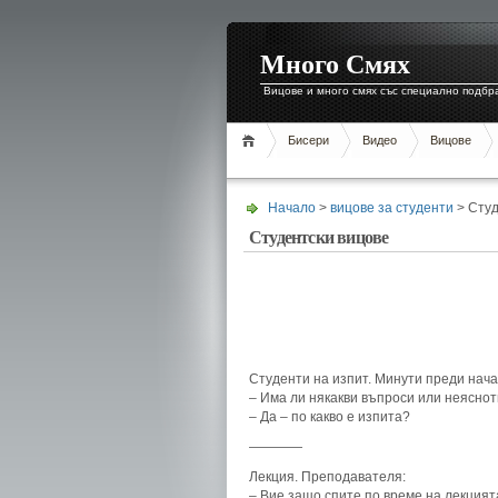
Много Смях
Вицове и много смях със специално подбр
Бисери
Видео
Вицове
Начало
>
вицове за студенти
> Студ
Студентски вицове
Студенти на изпит. Минути преди нач
– Има ли някакви въпроси или неясно
– Да – по какво е изпита?
————
Лекция. Преподавателя:
– Вие защо спите по време на лекцият