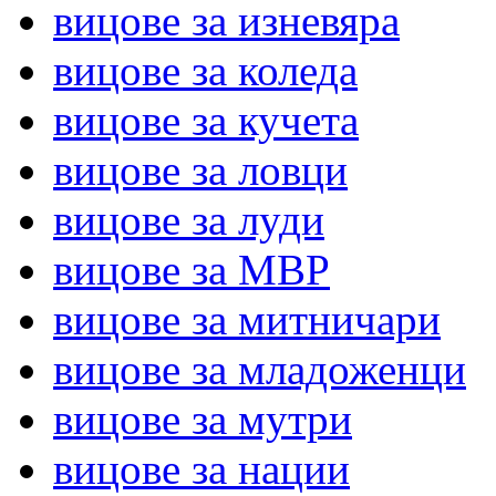
вицове за изневяра
вицове за коледа
вицове за кучета
вицове за ловци
вицове за луди
вицове за МВР
вицове за митничари
вицове за младоженци
вицове за мутри
вицове за нации