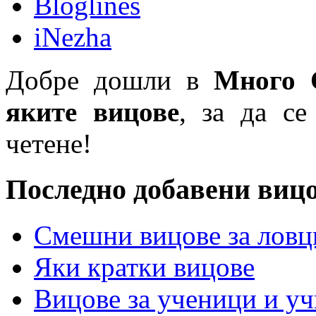
Bloglines
iNezha
Добре дошли в
Много 
яките вицове
, за да се
четене!
Последно добавени виц
Смешни вицове за ловц
Яки кратки вицове
Вицове за ученици и у