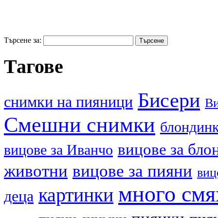
Търсене за:
Тагове
Бисери
cнимки на пияници
В
Смешни снимки
блондин
вицове за бло
вицове за Иванчо
животни
вицове за пияни
виц
много смя
картинки
деца