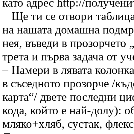
като адрес http://получени
– Ще ти се отвори таблица
на нашата домашна подмр
нея, въведи в прозорчето 
трета и първа задача от уч
– Намери в лявата колонк
в съседното прозорче /къд
карта“/ двете последни ци
кода, който е най-долу): о
мляко+хляб, сустак, флекс