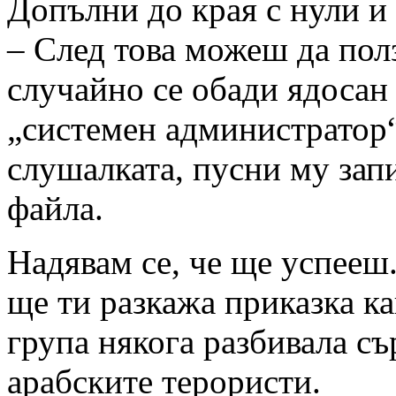
Допълни до края с нули и
– След това можеш да пол
случайно се обади ядосан 
„системен администратор“
слушалката, пусни му запи
файла.
Надявам се, че ще успееш.
ще ти разкажа приказка ка
група някога разбивала с
арабските терористи.