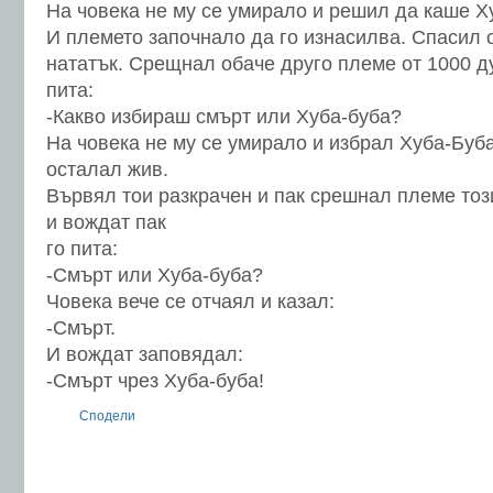
На човека не му се умирало и решил да каше Х
И племето започнало да го изнасилва. Спасил 
нататък. Срещнал обаче друго племе от 1000 д
пита:
-Какво избираш смърт или Хуба-буба?
На човека не му се умирало и избрал Хуба-Буба
осталал жив.
Вървял тои разкрачен и пак срешнал племе тоз
и вождат пак
го пита:
-Смърт или Хуба-буба?
Човека вече се отчаял и казал:
-Смърт.
И вождат заповядал:
-Смърт чрез Хуба-буба!
Сподели