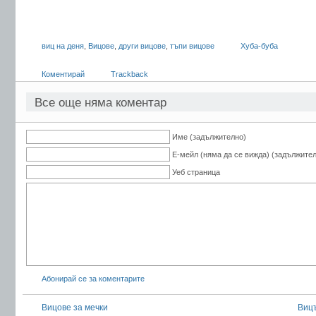
виц на деня
,
Вицове
,
други вицове
,
тъпи вицове
Хуба-буба
Коментирай
Trackback
Все още няма коментар
Име (задължително)
Е-мейл (няма да се вижда) (задължите
Уеб страница
Абонирай се за коментарите
Вицове за мечки
Вицъ