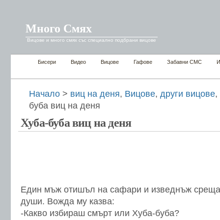
Много Смях
Вицове и много смях със специално подбрани вицове
Бисери
Видео
Вицове
Гафове
Забавни СМС
И
Начало
>
виц на деня
,
Вицове
,
други вицове
,
буба виц на деня
Хуба-буба виц на деня
Един мъж отишъл на сафари и изведнъж среща
души. Вожда му казва:
-Какво избираш смърт или Хуба-буба?