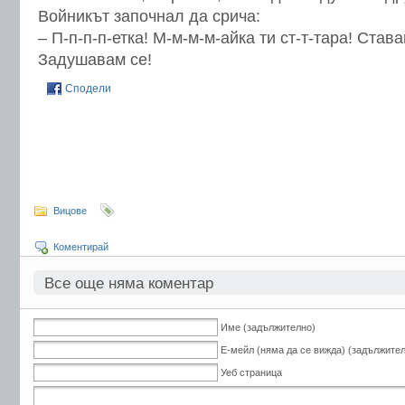
Войникът започнал да срича:
– П-п-п-п-етка! М-м-м-м-айка ти ст-т-тара! Став
Задушавам се!
Сподели
Вицове
Коментирай
Все още няма коментар
Име (задължително)
Е-мейл (няма да се вижда) (задължите
Уеб страница