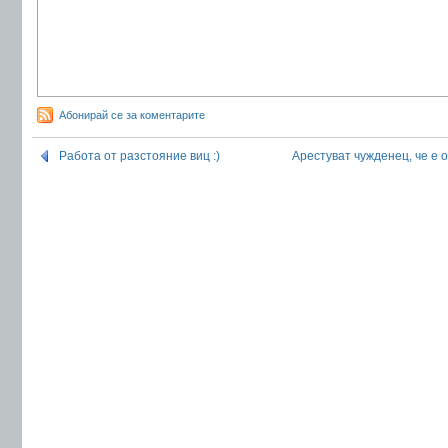
Абонирай се за коментарите
Работа от разстояние виц :)
Арестуват чужденец, че е