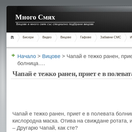
Много Смях
Вицове и много смях със специално подбрани вицове
Бисери
Видео
Вицове
Гафове
Забавни СМС
И
Начало
>
Вицове
> Чапай е тежко ранен, прие
болница….
Чапай е тежко ранен, приет е в полева
Чапай е тежко ранен, приет е в полевата болни
кислородна маска. Отива на свиждане ротата, и
– Другарю Чапай, как сте?