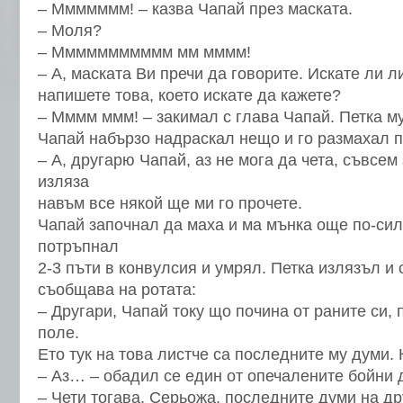
– Ммммммм! – казва Чапай през маската.
– Моля?
– Ммммммммммм мм мммм!
– А, маската Ви пречи да говорите. Искате ли л
напишете това, което искате да кажете?
– Мммм ммм! – закимал с глава Чапай. Петка му
Чапай набързо надраскал нещо и го размахал п
– А, другарю Чапай, аз не мога да чета, съвсем 
изляза
навъм все някой ще ми го прочете.
Чапай започнал да маха и ма мънка още по-сил
потръпнал
2-3 пъти в конвулсия и умрял. Петка излязъл и 
съобщава на ротата:
– Другари, Чапай току що почина от раните си,
поле.
Ето тук на това листче са последните му думи.
– Аз… – обадил се един от опечалените бойни 
– Чети тогава, Серьожа, последните думи на др