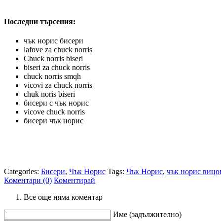
Последни търсения:
чък норис бисери
lafove za chuck norris
Chuck norris biseri
biseri za chuck norris
chuck norris smqh
vicovi za chuck norris
chuk noris biseri
бисери с чък норис
vicove chuck norris
бисери чък норис
Categories:
Бисери
,
Чък Норис
Tags:
Чък Норис
,
чък норис вицо
Коментари (0)
Коментирай
Все още няма коментар
Име (задължително)