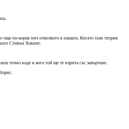
аха.
е още по-корав пич отколкото в нашата. Когато тази теория
 като Стивън Хокинг.
ш точно къде и кога той ще те изрита със завъртане.
Норис.