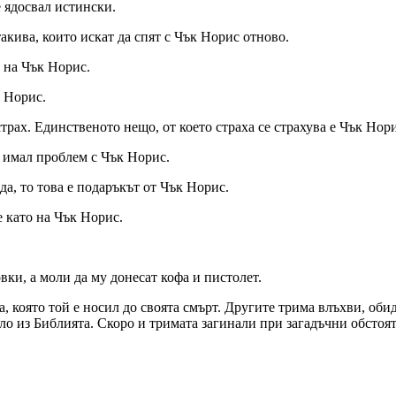
е ядосвал истински.
такива, които искат да спят с Чък Норис отново.
 на Чък Норис.
к Норис.
трах. Единственото нещо, от което страха се страхува е Чък Нори
е имал проблем с Чък Норис.
а, то това е подаръкът от Чък Норис.
е като на Чък Норис.
вки, а моли да му донесат кофа и пистолет.
, която той е носил до своята смърт. Другите трима влъхви, обид
ло из Библията. Скоро и тримата загинали при загадъчни обстояте