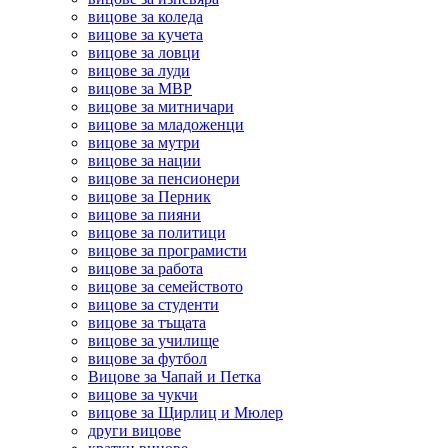
вицове за коледа
вицове за кучета
вицове за ловци
вицове за луди
вицове за МВР
вицове за митничари
вицове за младоженци
вицове за мутри
вицове за нации
вицове за пенсионери
вицове за Перник
вицове за пияни
вицове за политици
вицове за програмисти
вицове за работа
вицове за семейството
вицове за студенти
вицове за тъщата
вицове за училище
вицове за футбол
Вицове за Чапай и Петка
вицове за чукчи
вицове за Щирлиц и Мюлер
други вицове