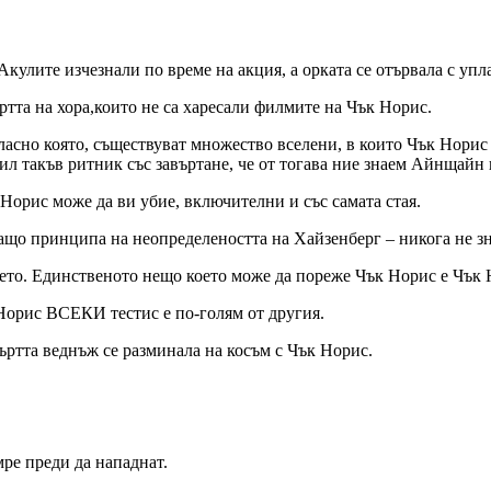
кулите изчезнали по време на акция, а орката се отървала с упл
тта на хора,които не са харесали филмите на Чък Норис.
ласно която, съществуват множество вселени, в които Чък Норис 
л такъв ритник със завъртане, че от тогава ние знаем Айнщайн
Норис може да ви убие, включителни и със самата стая.
о принципа на неопределеността на Хайзенберг – никога не знае
ицето. Единственото нещо което може да пореже Чък Норис е Чък 
Норис ВСЕКИ тестис е по-голям от другия.
мъртта веднъж се разминала на косъм с Чък Норис.
ре преди да нападнат.