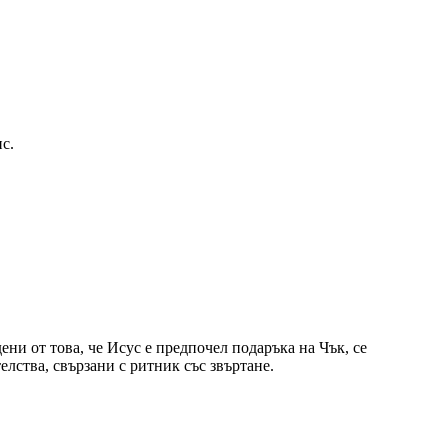
с.
ени от това, че Исус е предпочел подаръка на Чък, се
лства, свързани с ритник със звъртане.