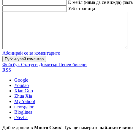
Е-мейл (няма да се вижда) (зад
Уеб страница
Абонирай се за коментарите
Фейсбук Статуси
Димитър Пенев бисери
RSS
Google
Youdao
Xian Guo
Zhua Xia
My Yahoo!
newsgator
Bloglines
iNezha
Добре дошли в
Много Смях
! Тук ще намерите
най-яките вицо