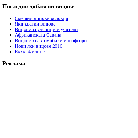
Последно добавени вицове
Смешни вицове за ловци
Яки кратки вицове
Вицове за ученици и учители
Африканската Савана
Вицове за автомобили и шофьори
Нови яки вицове 2016
Еххх, Филипе
Реклама