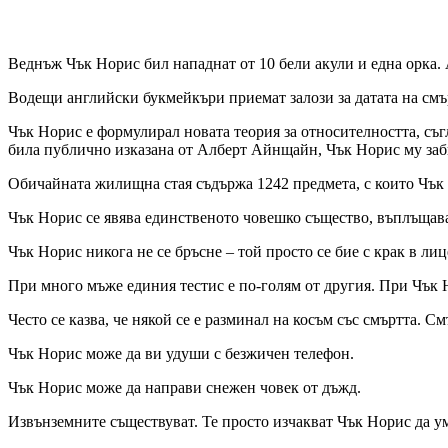
Веднъж Чък Норис бил нападнат от 10 бели акули и една орка. А
Водещи английски букмейкъри приемат залози за датата на смър
Чък Норис е формулирал новата теория за относителността, съг
била публично изказана от Алберт Айнщайн, Чък Норис му заби
Обичайната жилищна стая съдържа 1242 предмета, с които Чък 
Чък Норис се явява единственото човешко същество, въплъщаващ
Чък Норис никога не се бръсне – той просто се бие с крак в л
При много мъже единия тестис е по-голям от другия. При Чък 
Често се казва, че някой се е разминал на косъм със смъртта. С
Чък Норис може да ви удуши с безжичен телефон.
Чък Норис може да направи снежен човек от дъжд.
Извънземните съществуват. Те просто изчакват Чък Норис да ум