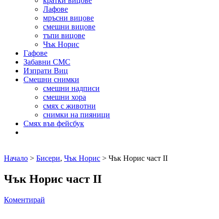
кратки вицове
Лафове
мръсни вицове
смешни вицове
тъпи вицове
Чък Норис
Гафове
Забавни СМС
Изпрати Виц
Смешни снимки
смешни надписи
смешни хора
смях с животни
снимки на пияници
Смях във фейсбук
Начало
>
Бисери
,
Чък Норис
> Чък Норис част II
Чък Норис част II
Коментирай