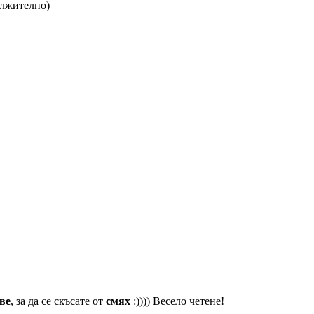
ължително)
ве
, за да се скъсате от
смях
:)))) Весело четене!