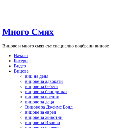
Много Смях
Вицове и много смях със специално подбрани вицове
Начало
Бисери
Видео
Вицове
виц на деня
вицове за адвокати
вицове за бебета
вицове за блондинки
вицове за военни
вицове за деца
Вицове за Джеймс Бонд
вицове за евреи
вицове за животни
вицове за Иванчо
вицове за изневяра