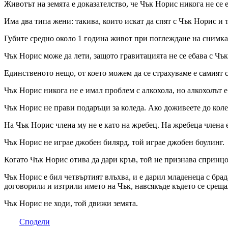
Животът на земята е доказателство, че Чък Норис никога не се 
Има два типа жени: такива, които искат да спят с Чък Норис и 
Губите средно около 1 година живот при поглеждане на снимка
Чък Норис може да лети, защото гравитацията не се ебава с Чъ
Единственото нещо, от което можем да се страхуваме е самият с
Чък Норис никога не е имал проблем с алкохола, но алкохолът 
Чък Норис не прави подаръци за коледа. Ако доживеете до колед
На Чък Норис члена му не е като на жребец. На жребеца члена 
Чък Норис не играе джобен билярд, той играе джобен боулинг.
Когато Чък Норис отива да дари кръв, той не признава спринцо
Чък Норис е бил четвъртият влъхва, и е дарил младенеца с брада
договорили и изтрили името на Чък, навсякъде където се среща
Чък Норис не ходи, той движи земята.
Сподели