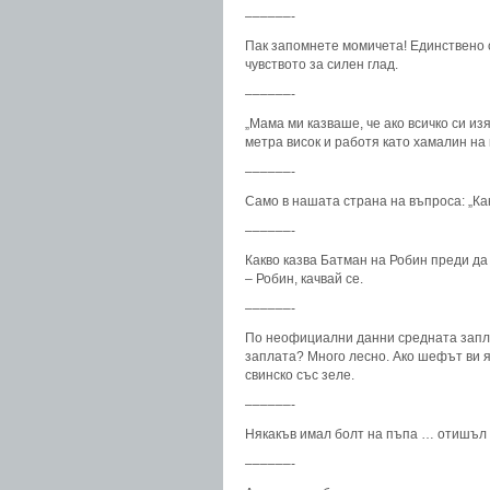
––––––-
Пак запомнете момичета! Единствено с
чувството за силен глад.
––––––-
„Мама ми казваше, че ако всичко си изя
метра висок и работя като хамалин на 
––––––-
Само в нашата страна на въпроса: „Ка
––––––-
Какво казва Батман на Робин преди да с
– Робин, качвай се.
––––––-
По неофициални данни средната заплат
заплата? Много лесно. Ако шефът ви я
свинско със зеле.
––––––-
Някакъв имал болт на пъпа … отишъл н
––––––-