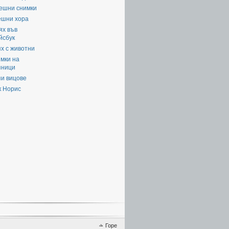
ешни снимки
ешни хора
ях във
йсбук
х с животни
мки на
яници
пи вицове
к Норис
Горе