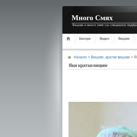
Много Смях
Вицове и много смях със специално подбр
Бисери
Видео
Вицове
Начало
>
Вицове
,
кратки вицове
> Я
Яки кратки вицове