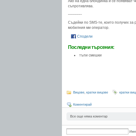
Ако на една блондинка и се появяват ч
съпротивлява.
––––––-
Съдейки по SMS-те, които получих за 
мобилния ми оператор.
Сподели
Последни търсения:
тъпи смешки
Вицове
,
кратки вицове
кратки ви
Коментирай
Все още няма коментар
Име