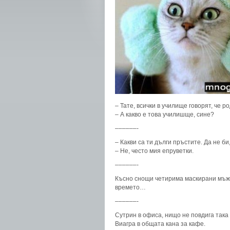
– Тате, всички в училище говорят, че 
– А какво е това училишще, сине?
––––––-
– Какви са ти дълги пръстите. Да не би
– Не, често мия епруветки.
––––––-
Късно снощи четирима маскирани мъже
времето…
––––––-
Сутрин в офиса, нищо не повдига така
Виагра в общата кана за кафе.