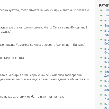
Кате
илно чувство, което мъжете винаги си признават че изпитват, е
Би
Ви
виц
Ви
ждам, ще стана голям и силен. И ето! Сега съм на 40 години, 2
виц
гарата.“
ад
виц
бе
кво правиш?”, можеш да чуеш отговор: „ Ами нищо… Бачкам.”
виц
бл
виц
е качат в колата :
во
виц
Ви
а в България е 300 евро. А как се изчислява тази средна
Дж
де свинско месо, а вие ядете зеле, значи двамата общо сте яли
виц
виц
жи
виц
а лекар … отвили му болта и му паднал г*за.
Ив
виц
из