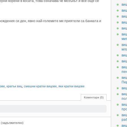
ерни корени в косата, това означава че мозъкът и все още се
виц
виц
виц
рождения си ден, явно най-големите ми приятели са банката и
виц
ви
виц
ми
виц
мл
виц
виц
виц
пе
виц
Пе
цове
,
кратък виц
,
смешни кратки вицове
,
яки кратки вицове
виц
виц
Коментари (0)
по
виц
пр
виц
ра
 (задължително)
виц