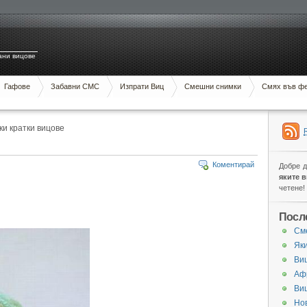
ани вицове
Гафове
Забавни СМС
Изпрати Виц
Смешни снимки
Смях във ф
ки кратки вицове
Коментирай
Добре 
яките 
четене!
Посл
См
Яки
Виц
Аф
Ви
Нов