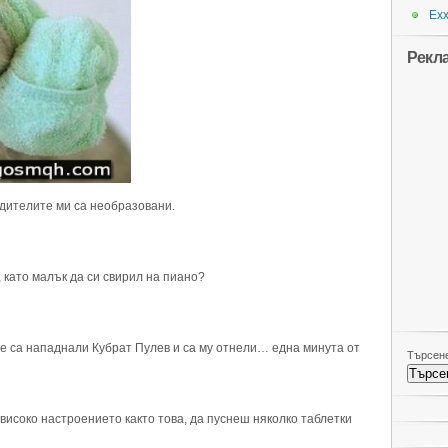
Ехх
Рекл
родителите ми са необразовани.
, като малък да си свирил на пиано?
 са нападнали Кубрат Пулев и са му отнели… една минута от
Търсене
 високо настроението както това, да пуснеш няколко таблетки