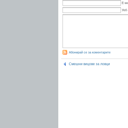
Е-м
Уеб
Абонирай се за коментарите
Смешни вицове за ловци