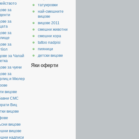
мейството
татуировки
ове за
най-смешните
уденти
вицове
ове за
вицове 2011
щата
смешни животни
ове за
смешни хора
илище
tattoo nadpisi
ове за
пияници
тбол
детски вицове
цове за Чапай
етка
Яки оферти
ове за чукчи
ове за
рлиц и Мюлер
фове
ги вицове
бавни СМС
прати Виц
тки вицове
фове
ъсни вицове
ешни вицове
ешни надписи