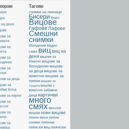
геории
Тагове
cнимки на пияници
сери
Бисери
Видео
део
Вицове
 на деня
Гафове
Лафове
цове
Смешни
ове за
снимки
вокати
видео
блондинки
ове за
виц
виц на
смях
бета
деня
вицове за
ове за
вицове за
Иванчо
ондинки
вицове
блондинки
ове за
за деца
вицове за
енни
животни
вицове за
ове за деца
пияни
вицове за
цове за
вицове с
тъщата
еймс Бонд
забавни
животни
картинки
деца
ове за евреи
много
ове за
смях
вотни
мръсни
нови вицове
ове за
вицове
анчо
пияни жени
пияни
пиянки
снимки
ове за
пиянски
пиянски виц
невяра