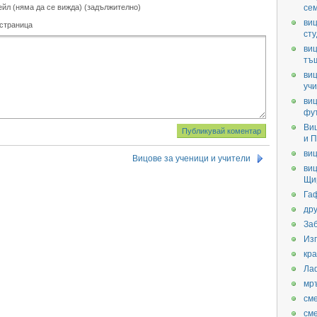
ейл (няма да се вижда) (задължително)
се
виц
 страница
ст
виц
тъ
виц
уч
виц
фу
Ви
и П
виц
Вицове за ученици и учители
виц
Щи
Га
дру
За
Из
кра
Ла
мр
см
см