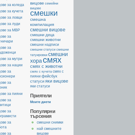
вицове
семейни
ове за коледа
вицове
смешки
ове за кучета
ове за ловци
смешна
ове за луди
компилация
смешни вицове
цове за МВР
смешни деца
ове за
смешни животни
тничари
смешни надписи
ове за
смешни статуси
смешни
адоженци
смешни
татуировки
смях
ове за мутри
хора
ове за нации
смях с животни
ове за
смях с
смях с кучета
фейсбук
нсионери
пияни
яки вицове
статуси
ове за
яки статуси
рник
ове за пияни
Приятели
ове за
Моите диети
литици
Популярни
ове за
търсения
ограмисти
ове за
смешни снимки
бота
най смешните
ове за
вицове