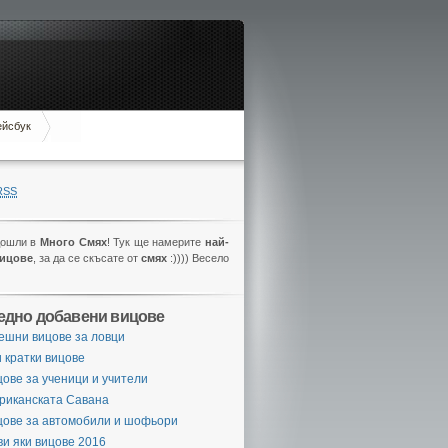
ейсбук
RSS
дошли в
Много Смях
! Тук ще намерите
най-
вицове
, за да се скъсате от
смях
:)))) Весело
едно добавени вицове
ешни вицове за ловци
 кратки вицове
ове за ученици и учители
риканската Савана
цове за автомобили и шофьори
и яки вицове 2016