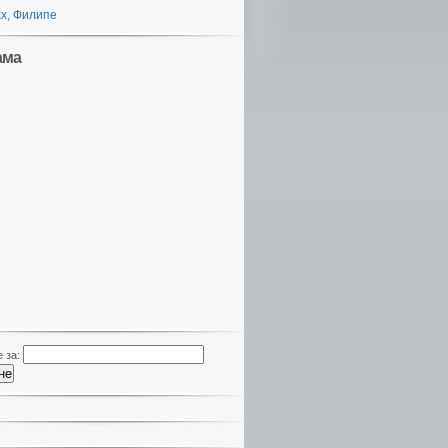
х, Филипе
ама
 за: