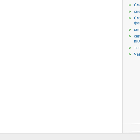
См
см
См
фе
смя
сни
пи
тъ
Чъ