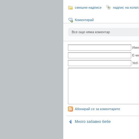
смешни надписи
надпис на колат
Коментирай
Все още няма коментар
Име
Е-м
Уеб
Абонирай се за коментарите
Много забавно бебе