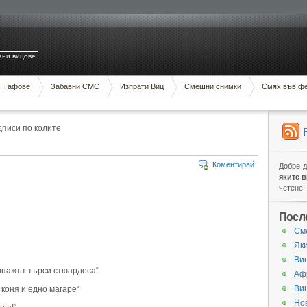
ани вицове
Гафове
Забавни СМС
Изпрати Виц
Смешни снимки
Смях във ф
дписи по колите
Коментирай
Добре 
яките 
четене!
Посл
См
Яки
Виц
ипажът търси стюардеса“
Аф
Ви
 коня и едно магаре“
Нов