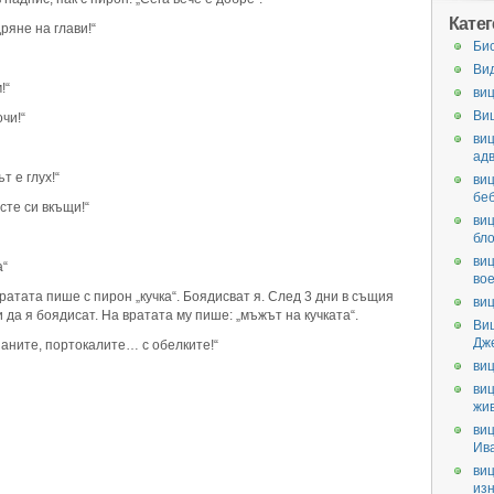
Кате
ряне на глави!“
Би
Ви
!“
виц
Ви
чи!“
виц
ад
 е глух!“
виц
бе
сте си вкъщи!“
виц
бл
виц
а“
во
ратата пише с пирон „кучка“. Боядисват я. След 3 дни в същия
виц
и да я боядисат. На вратата му пише: „мъжът на кучката“.
Ви
Дж
наните, портокалите… с обелките!“
виц
виц
жи
виц
Ив
виц
из