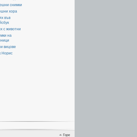
ешни снимки
ешни хора
ях във
йсбук
х с животни
мки на
яници
пи вицове
к Норис
Горе