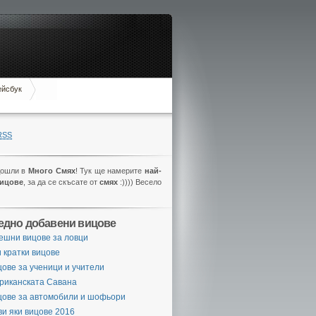
ейсбук
RSS
дошли в
Много Смях
! Тук ще намерите
най-
вицове
, за да се скъсате от
смях
:)))) Весело
едно добавени вицове
ешни вицове за ловци
 кратки вицове
ове за ученици и учители
риканската Савана
цове за автомобили и шофьори
и яки вицове 2016