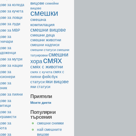
вицове
семейни
ове за коледа
вицове
смешки
ове за кучета
ове за ловци
смешна
ове за луди
компилация
смешни вицове
цове за МВР
смешни деца
ове за
смешни животни
тничари
смешни надписи
ове за
смешни статуси
смешни
адоженци
смешни
татуировки
смях
ове за мутри
хора
ове за нации
смях с животни
ове за
смях с
смях с кучета
фейсбук
нсионери
пияни
яки вицове
статуси
ове за
яки статуси
рник
ове за пияни
Приятели
ове за
Моите диети
литици
Популярни
ове за
търсения
ограмисти
ове за
смешни снимки
бота
най смешните
ове за
вицове