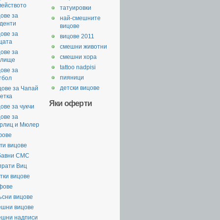
мейството
татуировки
ове за
най-смешните
уденти
вицове
ове за
вицове 2011
щата
смешни животни
ове за
смешни хора
илище
tattoo nadpisi
ове за
пияници
тбол
детски вицове
цове за Чапай
етка
Яки оферти
ове за чукчи
ове за
рлиц и Мюлер
фове
ги вицове
бавни СМС
прати Виц
тки вицове
фове
ъсни вицове
ешни вицове
ешни надписи