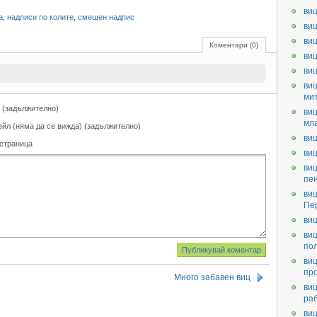
виц
а
,
надписи по колите
,
смешен надпис
виц
виц
Коментари (0)
виц
ви
виц
ми
 (задължително)
виц
мл
ейл (няма да се вижда) (задължително)
виц
 страница
виц
виц
пе
виц
Пе
виц
виц
по
виц
пр
Много забавен виц
виц
ра
виц