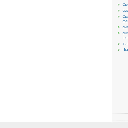
См
см
См
фе
смя
сни
пи
тъ
Чъ