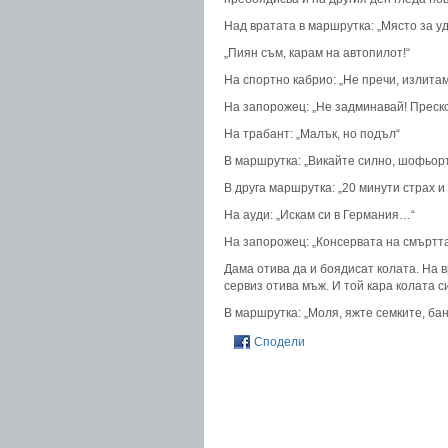
Над вратата в маршрутка: „Място за уд
„Пиян съм, карам на автопилот!“
На спортно кабрио: „Не пречи, излитам
На запорожец: „Не задминавай! Преско
На трабант: „Малък, но подъл“
В маршрутка: „Викайте силно, шофьорът
В друга маршрутка: „20 минути страх и 
На ауди: „Искам си в Германия…“
На запорожец: „Консервата на смъртт
Дама отива да и боядисат колата. На в
сервиз отива мъж. И той кара колата с
В маршрутка: „Моля, яжте семките, ба
Сподели