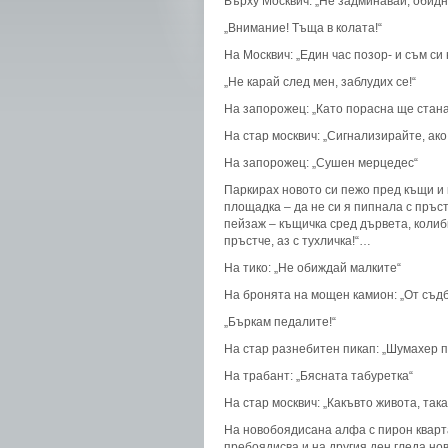
Върху Москвич: „Не задминавай, обидно
„Внимание! Тъща в колата!“
На Москвич: „Един час позор- и съм си 
„Не карай след мен, заблудих се!“
На запорожец: „Като порасна ще стан
На стар москвич: „Сигнализирайте, ако
На запорожец: „Сушен мерцедес“
Паркирах новото си пежо пред къщи и 
площадка – да не си я пипнала с пръс
пейзаж – къщичка сред дървета, колибка
пръстче, аз с тухличка!“…
На тико: „Не обиждай малките“
На бронята на мощен камион: „От съд
„Бъркам педалите!“
На стар разнебитен пикап: „Шумахер п
На трабант: „Бясната табуретка“
На стар москвич: „Какъвто живота, так
На новобоядисана алфа с пирон кварт
пребоядисва и на другия ден гледа нов 