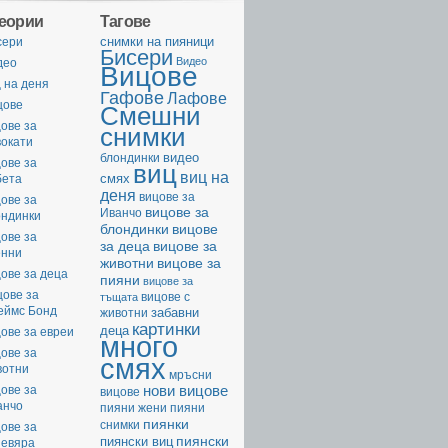
геории
Тагове
cнимки на пияници
сери
Бисери
Видео
део
Вицове
 на деня
Гафове
Лафове
цове
Смешни
ове за
снимки
вокати
видео
блондинки
ове за
виц
виц на
смях
бета
деня
вицове за
ове за
вицове за
Иванчо
ондинки
вицове
блондинки
ове за
за деца
вицове за
енни
животни
вицове за
ове за деца
пияни
вицове за
цове за
вицове с
тъщата
еймс Бонд
забавни
животни
картинки
деца
ове за евреи
много
ове за
смях
вотни
мръсни
нови вицове
ове за
вицове
анчо
пияни жени
пияни
пиянки
снимки
ове за
пиянски
пиянски виц
невяра