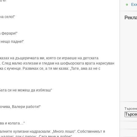
 е!“
Ехх
на село!“
Рекл
а ферари!“
 нещо падне!“
казах на дъщеричката ми, която си играеше на детската
т. След малко излизам и гледам на шофьорската врата нарисуван
 с кученце. Развиках се, а тя ми казва: „Тате, ама аз не с
бата си не можеш да избягаш“
очива, Валери работи!“
Търсене
ава и колата…“
алните хулигани надраскали: „Много лошо“. Собственикът я
надпис, пак с пирон: „Сега вече е добре“.