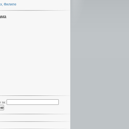
х, Филипе
ама
 за: