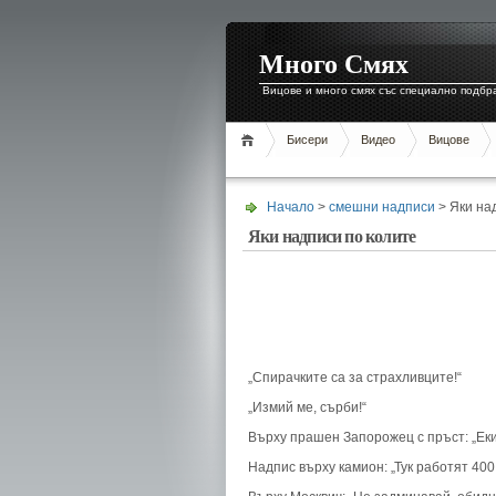
Много Смях
Вицове и много смях със специално подбр
Бисери
Видео
Вицове
Начало
>
смешни надписи
> Яки на
Яки надписи по колите
„Спирачките са за страхливците!“
„Измий ме, сърби!“
Върху прашен Запорожец с пръст: „Ек
Надпис върху камион: „Тук работят 400