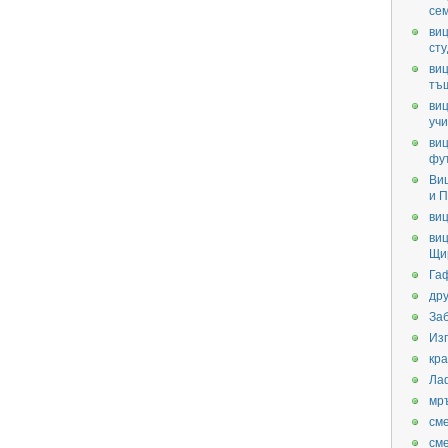
се
виц
ст
виц
тъ
виц
уч
виц
фу
Ви
и П
виц
виц
Щи
Га
дру
За
Из
кра
Ла
мр
см
см