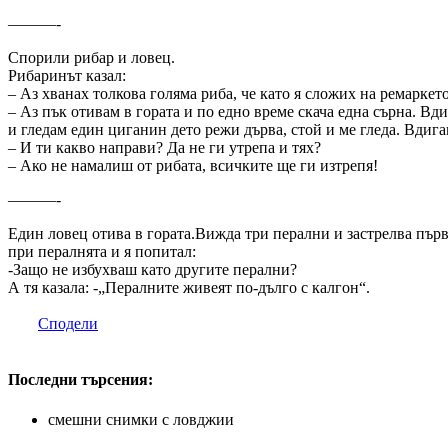
––––––-
Спорили рибар и ловец.
Рибаринът казал:
– Аз хванах толкова голяма риба, че като я сложих на ремаркето
– Аз пък отивам в гората и по едно време скача една сърна. Вд
и гледам един циганин дето режи дърва, стой и ме гледа. Вдиг
– И ти какво направи? Да не ги утрепа и тях?
– Ако не намалиш от рибата, всичките ще ги изтрепя!
––––––-
Един ловец отива в гората.Вижда три перални и застрелва първ
при пералнята и я попитал:
-Защо не избухваш като другите перални?
А тя казала: -„Пералните живеят по-дълго с калгон“.
Сподели
Последни търсения:
смешни снимки с ловджии