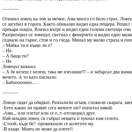
––––––-
Отишъл ловец на лов за мечки. Ама много го било страх. Ловец
се загубил в гората. Както обикалял видял една пещера. Решил 
прекара нощта. Влязъл вътре и видял едни големи светещи очи 
Разтреперил се ловецът, светнал с фенерчето и видял едно малк
седнало на гърне, стои и го гледа. Минал му малко страха и поп
– Майка ти в къщи ли е?
– Не.
– А баща ти?
– Не
Ловецът викнал:
– А бе келеш с келеш, така ме изплаши!!! – и забърсал два шама
мечето. А то като писнало:
– Бабоооооооо….
––––––-
Ловци сядат да обядват. Разпалили огъня, сложили скарата, за
-Ееех какво ли правят сега жените ни?-попитал някой.
-Ами.., или плетат или се е..т.-отговорил друг.
Най-младия ловец си събрал нещата и хукнал към селото.
-Стоой, къде бе? -провикнали се колегите му.
-В къщи. Моята не може да плете!!