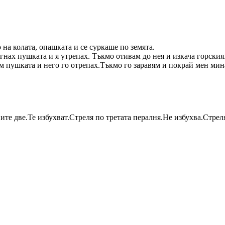
 на колата, опашката и се суркаше по земята.
игнах пушката и я утрепах. Тъкмо отивам до нея и изкача горския
ам пушката и него го отрепах.Тъкмо го заравям и покрай мен мин
ите две.Те избухват.Стреля по третата пералня.Не избухва.Стре