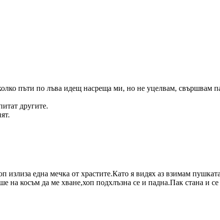
яколко пъти по лъва идещ насреща ми, но не уцелвам, свършвам п
питат другите.
ят.
оп излиза една мечка от храстите.Като я видях аз взимам пушкат
ше на косъм да ме хване,хоп подхлъзна се и падна.Пак стана и се 