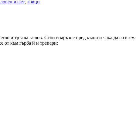
,
ловен излет
,
ловци
егло и тръгва за лов. Стои и мръзне пред къщи и чака да го взема
е от към гърба й и трепери: