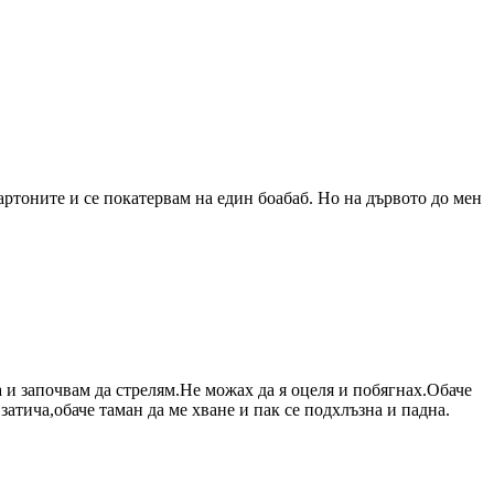
артоните и се покатервам на един боабаб. Но на дървото до мен
а и започвам да стрелям.Не можах да я оцеля и побягнах.Обаче
затича,обаче таман да ме хване и пак се подхлъзна и падна.