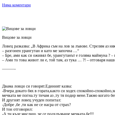
Няма коментари
Вицове за ловци
Ловец разказва: „В Африка съм на лов за лъвове. Стрелям аз н
– разгонен урангутан и като ме започна …“
– Бре, ами как си оживял бе, урангутанът е голяма маймуна ? – 
– Ами то това живот ли е, той там, аз тука … ?! – отговаря наши
––––––-
Двама ловци си говорят.Единият казва:
-Вчера докато бях в гората,както си ходех спокойно-спокойно,х
мечката ме погна.ту тичам аз ,ту тя подир мене.Такмо когато бе
И другият ловец учуден попитал:
-Добре ,бе ,ти как не се насра от страх?
И тои отговорил:
-А ти къде мислиш, че се подхлъзваше мечката,бе!!!