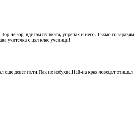
. Зор не зор, вдигам пушката, упрепах и него. Тъкмо го заравям
ава учителка с цял клас ученици!
лял още девет пъти.Пак не избухва.Най-на края ловецът отишъл