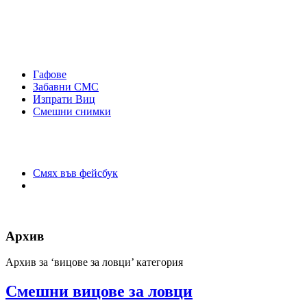
Гафове
Забавни СМС
Изпрати Виц
Смешни снимки
Смях във фейсбук
Архив
Архив за ‘вицове за ловци’ категория
Смешни вицове за ловци