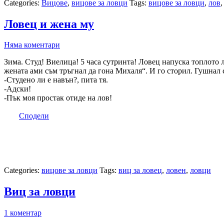
Categories:
Вицове
,
вицове за ловци
Tags:
вицове за ловци
,
лов
Ловец и жена му
Няма коментари
Зима. Студ! Виелица! 5 часа сутринта! Ловец напуска топлото л
жената ами съм тръгнал да гона Михаля“. И го сторил. Гушнал с
-Студено ли е навън?, пита тя.
-Адски!
-Пък моя простак отиде на лов!
Сподели
Categories:
вицове за ловци
Tags:
виц за ловец
,
ловен
,
ловци
Виц за ловци
1 коментар