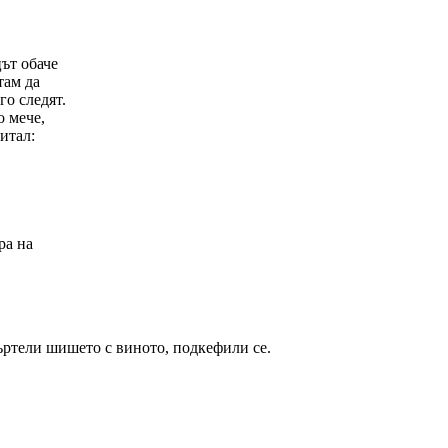
ът обаче
там да
го следят.
о мече,
итал:
ра на
въртели шишето с виното, подкефили се.