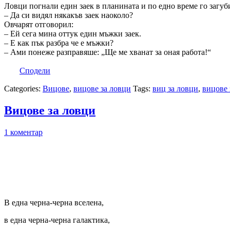
Ловци погнали един заек в планината и по едно време го загуб
– Да си видял някакъв заек наоколо?
Овчарят отговорил:
– Ей сега мина оттук един мъжки заек.
– Е как пък разбра че е мъжки?
– Ами понеже разправяше: „Ще ме хванат за оная работа!“
Сподели
Categories:
Вицове
,
вицове за ловци
Tags:
виц за ловци
,
вицове 
Вицове за ловци
1 коментар
В една черна-черна вселена,
в една черна-черна галактика,