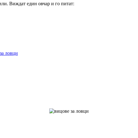
или. Виждат един овчар и го питат:
за ловци