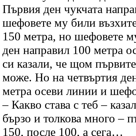
Първия ден чукчата напра
шефовете му били възхите
150 метра, но шефовете м
ден направил 100 метра о
си казали, че щом първите
може. Но на четвъртия де
метра осеви линии и шефо
– Какво става с теб – каз
бързо и толкова много – п
150, после 100, а сега…