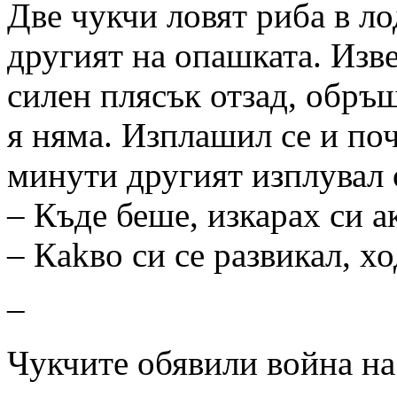
Две чукчи ловят риба в ло
другият на опашката. Изве
силен плясък отзад, обръщ
я няма. Изплашил се и поч
минути другият изплувал о
– Къде беше, изкарах си а
– Кakво си се развикал, 
–
Чукчите обявили война на