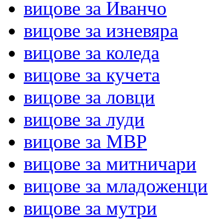
вицове за Иванчо
вицове за изневяра
вицове за коледа
вицове за кучета
вицове за ловци
вицове за луди
вицове за МВР
вицове за митничари
вицове за младоженци
вицове за мутри