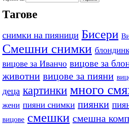
Тагове
Бисери
cнимки на пияници
В
Смешни снимки
блондин
вицове за бло
вицове за Иванчо
животни
вицове за пияни
виц
много смя
картинки
деца
пиянки
пия
пияни снимки
жени
смешки
смешна ком
вицове