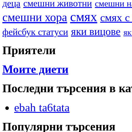
деца
смешни животни
смешни н
смях
смешни хора
смях с
яки вицове
фейсбук статуси
як
Приятели
Моите диети
Последни търсения в ка
ebah ta6tata
Популярни търсения