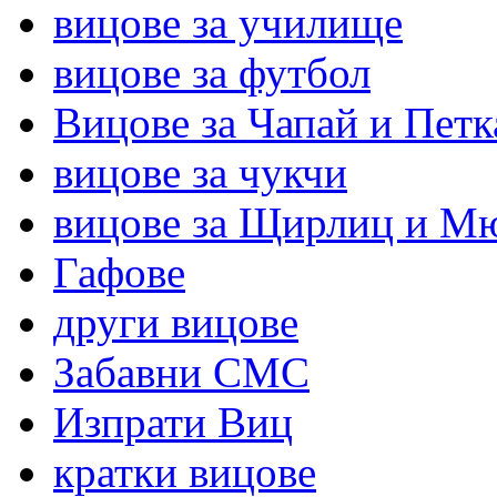
вицове за училище
вицове за футбол
Вицове за Чапай и Петк
вицове за чукчи
вицове за Щирлиц и М
Гафове
други вицове
Забавни СМС
Изпрати Виц
кратки вицове