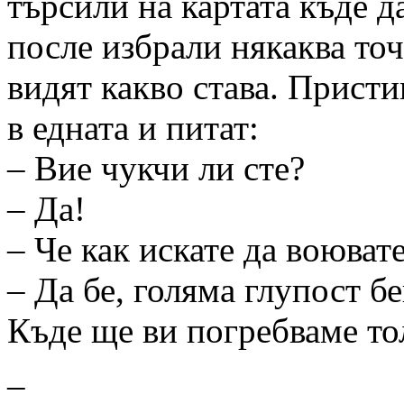
търсили на картата къде д
после избрали някаква то
видят какво става. Присти
в едната и питат:
– Вие чукчи ли сте?
– Да!
– Че как искате да воюват
– Да бе, голяма глупост б
Къде ще ви погребваме то
–