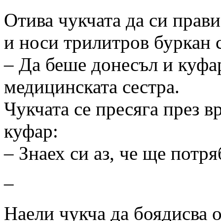
Отива чукчата да си прав
и носи трилитров буркан 
– Да беше донесъл и куфа
медицинската сестра.
Чукчата се пресяга през в
куфар:
– Знаех си аз, че ще потря
–
Наели чукча да боядисва 