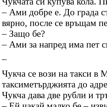
Чукчата си купува кола. Пи
– Ами добре е. До града с
вярно, после се връщам п
– Защо бе?
– Ами за напред има пет 
–
Чукча се вози на такси в 
таксиметърджията до адре
Чукча дава две рубли и тръ
– Ей чакай малко бе – изв