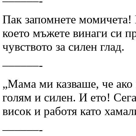
––––––-
Пак запомнете момичета! 
което мъжете винаги си пр
чувството за силен глад.
––––––-
„Мама ми казваше, че ако
голям и силен. И ето! Сег
висок и работя като хамал
––––––-