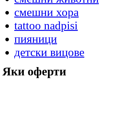
смешни хора
tattoo nadpisi
пияници
детски вицове
Яки оферти