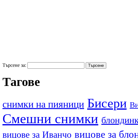
Търсене за:
Тагове
Бисери
cнимки на пияници
В
Смешни снимки
блондин
вицове за бло
вицове за Иванчо