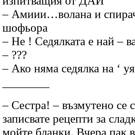
изпитващия от ДАИ
– Амиии…волана и спирачк
шофьора
– Не ! Седялката е най – в
– ???
– Ако няма седялка на ‘ у
————
– Сестра! – възмутено се 
записвате рецепти за слад
мойте бланки. Вчера пак в