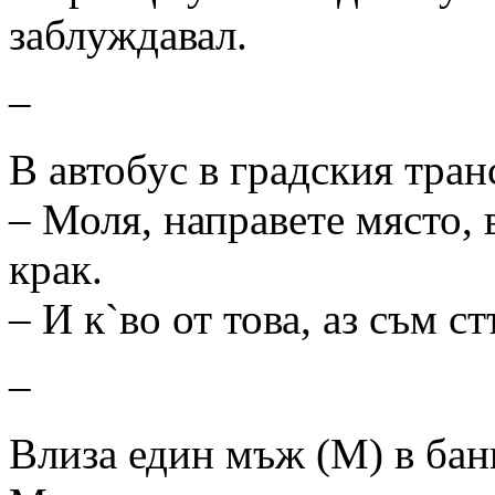
заблуждавал.
–
В автобус в градския тран
– Моля, направете място, 
крак.
– И к`во от това, аз съм с
–
Влиза един мъж (М) в банк