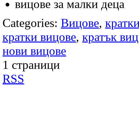
вицове за малки деца
Categories:
Вицове
,
кратк
кратки вицове
,
кратък виц
нови вицове
1 страници
RSS