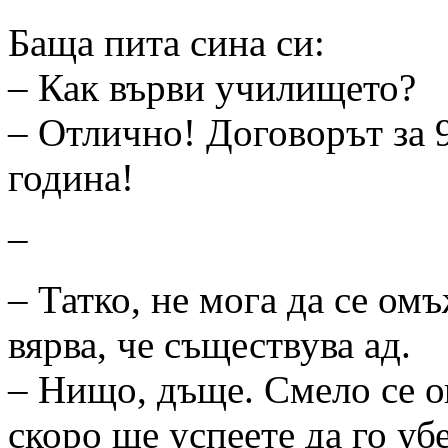
Баща пита сина си:
– Как върви училището?
– Отлично! Договорът за 
година!
–
– Татко, не мога да се омъ
вярва, че съществува ад.
– Нищо, дъще. Смело се о
скоро ще успеете да го убе