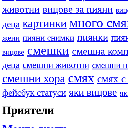
животни
вицове за пияни
виц
много смя
картинки
деца
пиянки
пия
пияни снимки
жени
смешки
смешна ком
вицове
деца
смешни животни
смешни н
смях
смешни хора
смях с
яки вицове
фейсбук статуси
як
Приятели