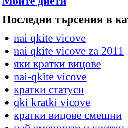
Моите диети
Последни търсения в ка
nai qkite vicove
nai qkite vicove za 2011
яки кратки вицове
nai-qkite vicove
кратки статуси
qki kratki vicove
кратки вицове смешни
най смешните и кратки