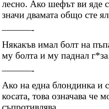
лесно. Ако шефът ви яде с
значи двамата общо сте ял
––––––-
Някакъв имал болт на пъ
му болта и му паднал г*за
––––––-
Ако на една блондинка и с
косата, това означава че м
съпротивлява.