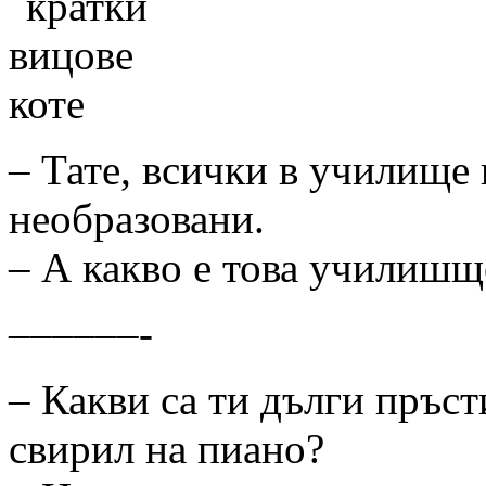
– Тате, всички в училище 
необразовани.
– А какво е това училишщ
––––––-
– Какви са ти дълги пръсти
свирил на пиано?