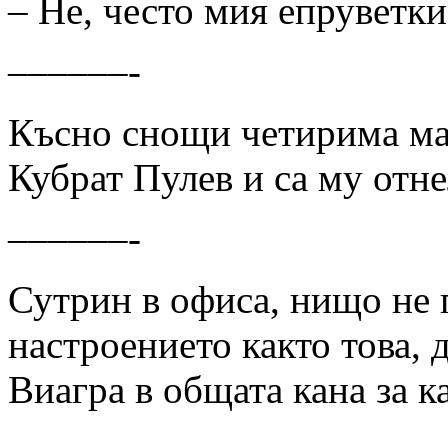
– Не, често мия епруветки
––––––-
Късно снощи четирима ма
Кубрат Пулев и са му от
––––––-
Сутрин в офиса, нищо не 
настроението както това, 
Виагра в общата кана за к