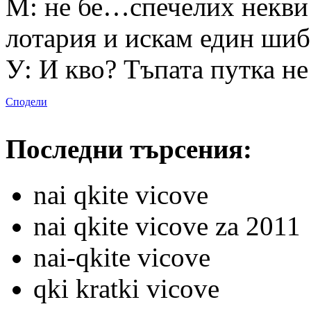
М: не бе…спечелих некви
лотария и искам един шиба
У: И кво? Тъпата путка не
Сподели
Последни търсения:
nai qkite vicove
nai qkite vicove za 2011
nai-qkite vicove
qki kratki vicove